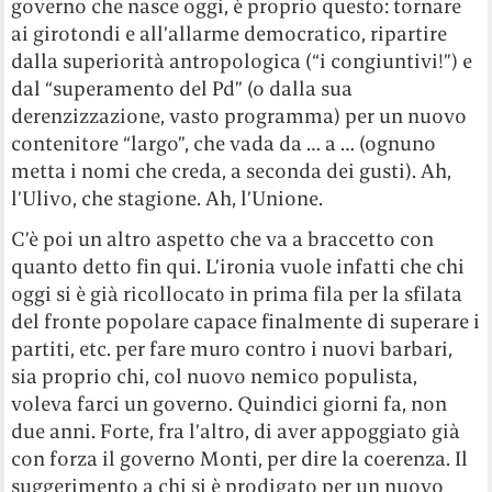
governo che nasce oggi, è proprio questo: tornare
ai girotondi e all’allarme democratico, ripartire
dalla superiorità antropologica (“i congiuntivi!”) e
dal “superamento del Pd” (o dalla sua
derenzizzazione, vasto programma) per un nuovo
contenitore “largo”, che vada da … a … (ognuno
metta i nomi che creda, a seconda dei gusti). Ah,
l’Ulivo, che stagione. Ah, l’Unione.
C’è poi un altro aspetto che va a braccetto con
quanto detto fin qui. L’ironia vuole infatti che chi
oggi si è già ricollocato in prima fila per la sfilata
del fronte popolare capace finalmente di superare i
partiti, etc. per fare muro contro i nuovi barbari,
sia proprio chi, col nuovo nemico populista,
voleva farci un governo. Quindici giorni fa, non
due anni. Forte, fra l’altro, di aver appoggiato già
con forza il governo Monti, per dire la coerenza. Il
suggerimento a chi si è prodigato per un nuovo