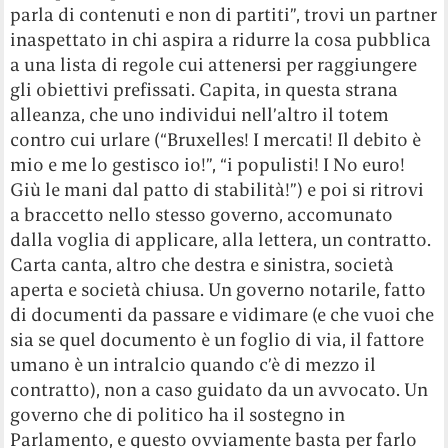
parla di contenuti e non di partiti”, trovi un partner
inaspettato in chi aspira a ridurre la cosa pubblica
a una lista di regole cui attenersi per raggiungere
gli obiettivi prefissati. Capita, in questa strana
alleanza, che uno individui nell’altro il totem
contro cui urlare (“Bruxelles! I mercati! Il debito è
mio e me lo gestisco io!”, “i populisti! I No euro!
Giù le mani dal patto di stabilità!”) e poi si ritrovi
a braccetto nello stesso governo, accomunato
dalla voglia di applicare, alla lettera, un contratto.
Carta canta, altro che destra e sinistra, società
aperta e società chiusa. Un governo notarile, fatto
di documenti da passare e vidimare (e che vuoi che
sia se quel documento è un foglio di via, il fattore
umano è un intralcio quando c’è di mezzo il
contratto), non a caso guidato da un avvocato. Un
governo che di politico ha il sostegno in
Parlamento, e questo ovviamente basta per farlo