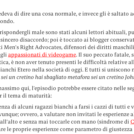
edeva di dire una cosa normale, e invece gli è saltato 
ondo.
 rispondergli male sono stati alcuni lettori abituali, pu
 sincero disaccordo; poi è toccato ai blogger conservat
i Men’s Right Advocates, difensori dei diritti maschili
agli
appassionati di videogame
. Il suo peccato fatale,
itica, è non aver tenuto presenti le difficoltà relative al
anchi Etero nella società di oggi. E tutti si uniscono 
 sei un cretino hai sbagliato metafora sei un cretino Joh
massimo qui, l’episodio potrebbe essere citato nelle se
r il tema di maturità:
enza di alcuni ragazzi bianchi a farsi i cazzi di tutti e 
vunque; ovvero, a valutare non invitati le esperienze al
all’alto e senza mai toccarle con mano (sindrome di
C
sare le proprie esperienze come parametro di giustezza 