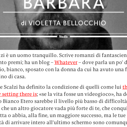
zi è un uomo tranquillo. Scrive romanzi di fantascien
nto premi; ha un blog –
Whatever
– dove parla un po’ d
o, bianco, sposato con la donna da cui ha avuto una f
no di casa.
e Scalzi ha definito la condizione di quelli come lui
t
y setting there is
; «se la vita fosse un videogioco», ha d
Bianco Etero sarebbe il livello più basso di difficoltà»
 che un altro giocatore vada più forte di te, che conqu
etta o abbia, alla fine, un maggiore successo, ma le tue
ità di arrivare intero all’ultimo schermo sono comun