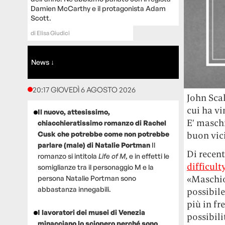
Damien McCarthy e il protagonista Adam
Scott.
di
Elisa Giudici
News ↓
20:17 GIOVEDÌ 6 AGOSTO 2026
John Scal
cui ha vi
Il nuovo, attesissimo,
E’ maschi
chiacchieratissimo romanzo di Rachel
Cusk che potrebbe come non potrebbe
buon vici
parlare (male) di Natalie Portman
Il
Di recent
romanzo si intitola
Life of M
, e in effetti le
difficult
somiglianze tra il personaggio M e la
«Maschio 
persona Natalie Portman sono
abbastanza innegabili.
possibile
più in fr
I lavoratori dei musei di Venezia
possibil
minacciano lo sciopero perché sono