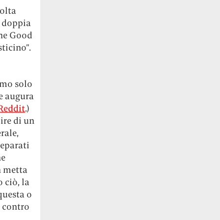
olta
i doppia
The Good
ticino”.
amo solo
he augura
Reddit
.)
ire di un
rale,
separati
ne
n metta
 ciò, la
questa o
i contro