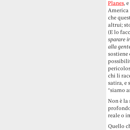
Planes
, 
America 
che quest
altrui; s
(E lo fac
sparare i
alla gente
sostiene 
possibili
pericolos
chi li r
satira, e
“siamo an
Non è la 
profondo 
reale o i
Quello ch