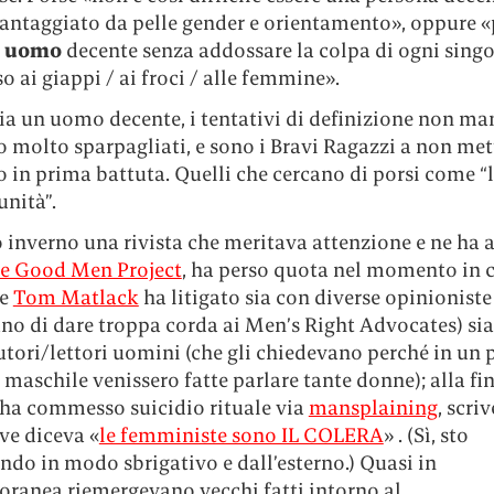
vantaggiato da pelle gender e orientamento», oppure 
n
uomo
decente senza addossare la colpa di ogni sing
o ai giappi / ai froci / alle femmine».
ia un uomo decente, i tentativi di definizione non m
 molto sparpagliati, e sono i Bravi Ragazzi a non met
 in prima battuta. Quelli che cercano di porsi come “l
nità”.
 inverno una rivista che meritava attenzione e ne ha 
e Good Men Project
, ha perso quota nel momento in c
re
Tom Matlack
ha litigato sia con diverse opinioniste
no di dare troppa corda ai Men’s Right Advocates) si
utori/lettori uomini (che gli chiedevano perché in un 
 maschile venissero fatte parlare tante donne); alla fi
ha commesso suicidio rituale via
mansplaining
, scri
ve diceva «
le femministe sono IL COLERA
» . (Sì, sto
do in modo sbrigativo e dall’esterno.) Quasi in
ranea riemergevano vecchi fatti intorno al