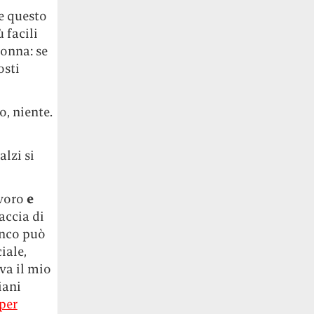
e questo
 facili
donna: se
osti
o, niente.
alzi si
avoro
e
accia di
anco può
iale,
iva il mio
iani
per