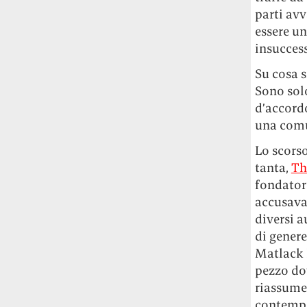
Risultato: 4 morti "in meno" e circa 600
parti av
feriti in più.
essere u
insuccess
Fred Again ha passato 50 ore
consecutive in livestream su YouTube
Su cosa s
per completare il suo nuovo mixtape
Lo
Sono solo
ha fatto insieme al collettivo LATIN
d’accordo
MAFIA, registrato tutto a Città del
una comu
Messico e intitolato (didascalicamente
ma efficacemente) 9 months & 50 hours.
Lo scorso
tanta,
Th
I Massive Attack sono stati banditi a
fondato
vita da Singapore dopo aver esposto la
accusava
bandiera della Palestina durante un
diversi a
concerto
Prima di essere espulsi hanno
di genere
subìto perquisizioni e il sequestro dei
Matlack 
passaporti. «Un'esperienza surreale», l'ha
definita la band.
pezzo do
riassumen
contempo