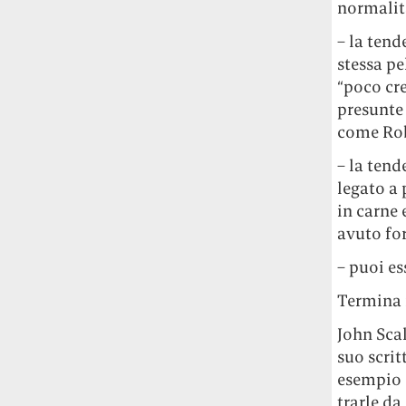
normalit
Le ondate di caldo potrebbero far
aumentare il prezzo del cibo più della
– la tend
guerra in Iran e della crisi nello Stretto
stessa pe
di Hormuz
Addirittura un punto
“poco cre
percentuale di inflazione alimentare in
presunte 
più, un aumento del costo del cibo che
come Ro
nel 2027 rischia di arrivare al 3 per cento.
– la tend
Il ristorante Trippa ha tolto dal menù i
legato a
suoi due piatti più celebri perché troppe
in carne 
persone prendevano solo quelli per
avuto for
fotografarli
L'ha spiegato lo chef Diego
Rossi, per provare a sfuggire alle
– puoi es
tendenze dettate da Instagram anche
sulla ristorazione.
Termina i
John Scal
Il Pentagono ha improvvisamente
suo scrit
cambiato il modo in cui conta i morti e i
feriti nella guerra in Iran
Pare su
esempio “
richiesta diretta dalla Casa Bianca.
trarle da