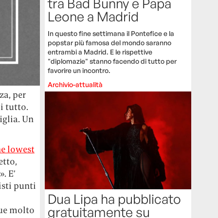
tra Bad Bunny e Papa
Leone a Madrid
In questo fine settimana il Pontefice e la
popstar più famosa del mondo saranno
entrambi a Madrid. E le rispettive
"diplomazie" stanno facendo di tutto per
favorire un incontro.
Archivio-attualità
za, per
i tutto.
iglia. Un
he lowest
etto,
. E’
isti punti
Dua Lipa ha pubblicato
gratuitamente su
que molto