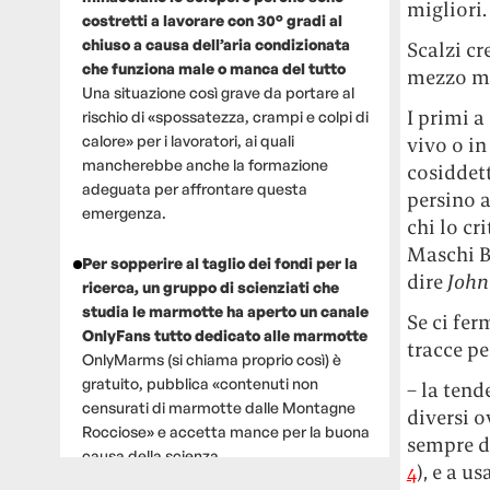
migliori.
costretti a lavorare con 30° gradi al
chiuso a causa dell’aria condizionata
Scalzi cr
che funziona male o manca del tutto
mezzo m
Una situazione così grave da portare al
I primi a
rischio di «spossatezza, crampi e colpi di
calore» per i lavoratori, ai quali
vivo o in
mancherebbe anche la formazione
cosiddett
adeguata per affrontare questa
persino 
emergenza.
chi lo cr
Maschi Bi
Per sopperire al taglio dei fondi per la
dire
John
ricerca, un gruppo di scienziati che
studia le marmotte ha aperto un canale
Se ci fer
OnlyFans tutto dedicato alle marmotte
tracce pe
OnlyMarms (si chiama proprio così) è
gratuito, pubblica «contenuti non
– la tend
censurati di marmotte dalle Montagne
diversi o
Rocciose» e accetta mance per la buona
sempre d
causa della scienza.
4
), e a u