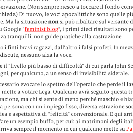
ervazione. (Non sempre riesco a toccare il fondo com
chiede.) Di nuovo, le voci apocalittiche sono quelle più
re. Ma la situazione
non
si può ribaltare sul versante 
u Google “
feminist blog
“, i primi dieci risultati sono p
a tranquilli, non guide pratiche alla castrazione.
 i finti bravi ragazzi, dall’altro i falsi profeti. In mezz
iscute, nessuno alza la voce.
 il “livello più basso di difficoltà” di cui parla John Sc
i, per qualcuno, a un senso di invisibilità siderale.
essario evocare lo spettro dell’operaio che perde il l
i mette a votare Lega. Qualcuno avrà seguito questa tr
razione, ma chi si sente di meno perché maschio e bi
a persona con un impiego fisso, diversa estrazione soc
dea e aspettativa di “felicità” convenzionale. E qui arr
fare un esempio buffo, per cui: ai matrimoni degli ital
arriva sempre il momento in cui qualcuno mette su
Pa