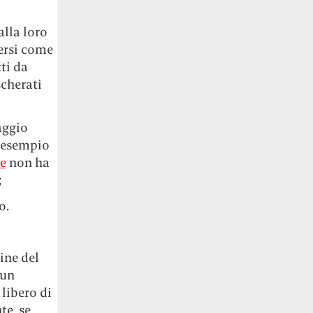
alla loro
versi come
ti da
scherati
aggio
 esempio
e
non ha
;
o.
ine del
 un
 libero di
te, se