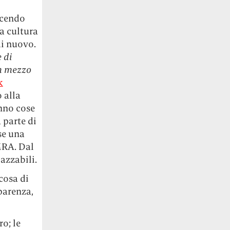
icendo
a cultura
di nuovo.
 di
in mezzo
k
 alla
anno cose
a parte di
se una
MRA. Dal
azzabili.
cosa di
parenza,
o; le