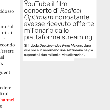
YouTube il film
concerto di
Radical
addosso
Optimism
nonostante
avesse ricevuto offerte
nti sul
milionarie dalle
ori, ai
piattaforme streaming
, e
 secondo
Si intitola
Dua Lipa - Live From Mexico
, dura
due ore e in nemmeno una settimana ha già
l’essere
superato i due milioni di visualizzazioni.
nel
n
.
guenti
vedere
trui,
hannel
e