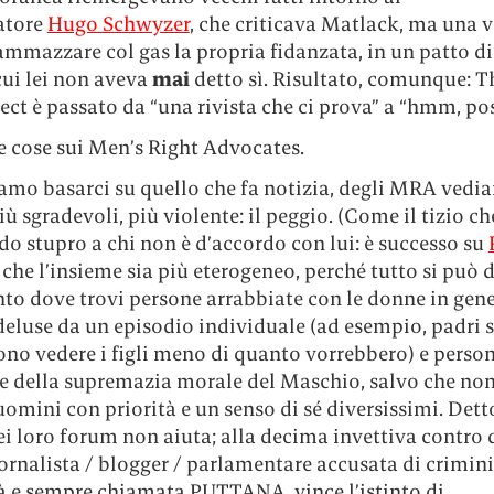
atore
Hugo Schwyzer
, che criticava Matlack, ma una v
ammazzare col gas la propria fidanzata, in un patto d
cui lei non aveva
mai
detto sì. Risultato, comunque: 
ct è passato da “una rivista che ci prova” a “hmm, pos
e cose sui Men’s Right Advocates.
amo basarci su quello che fa notizia, degli MRA vedi
più sgradevoli, più violente: il peggio. (Come il tizio c
o stupro a chi non è d’accordo con lui: è successo su
che l’insieme sia più eterogeneo, perché tutto si può d
o dove trovi persone arrabbiate con le donne in gene
eluse da un episodio individuale (ad esempio, padri 
ono vedere i figli meno di quanto vorrebbero) e perso
e della supremazia morale del Maschio, salvo che no
omini con priorità e un senso di sé diversissimi. Detto
ei loro forum non aiuta; alla decima invettiva contro 
ornalista / blogger / parlamentare accusata di crimin
à e sempre chiamata PUTTANA, vince l’istinto di