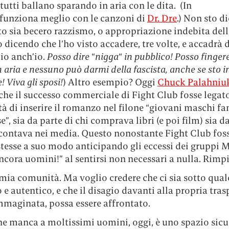
e tutti ballano sparando in aria con le dita. (In
funziona meglio con le canzoni di
Dr. Dre
.) Non sto d
o sia becero razzismo, o appropriazione indebita dell
to dicendo che l’ho visto accadere, tre volte, e accadrà 
cio anch’io.
Posso dire
“
nigga
“
in pubblico! Posso fingere
n aria e nessuno può darmi della fascista, anche se sto 
! Viva gli sposi!
) Altro esempio? Oggi
Chuck Palahniu
che il successo commerciale di Fight Club fosse legato
tà di inserire il romanzo nel filone “giovani maschi f
e”, sia da parte di chi comprava libri (e poi film) sia d
accontava nei media. Questo nonostante Fight Club fos
 stesse a suo modo anticipando gli eccessi dei gruppi 
cora uomini!” al sentirsi non necessari a nulla. Rimpi
mia comunità. Ma voglio credere che ci sia sotto qual
e autentico, e che il disagio davanti alla propria tras
mmaginata, possa essere affrontato.
e manca a moltissimi uomini, oggi, è uno spazio sicur