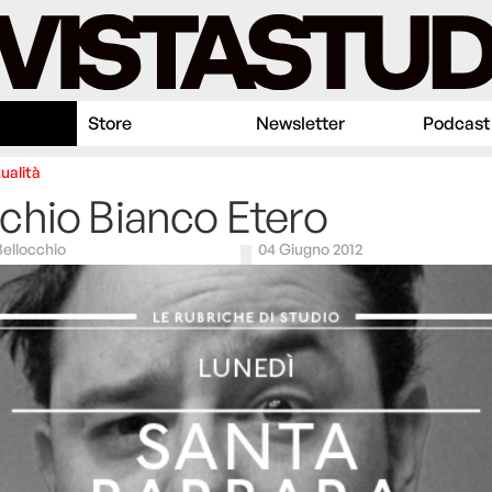
Store
Newsletter
Podcast
ualità
hio Bianco Etero
Bellocchio
04 Giugno 2012