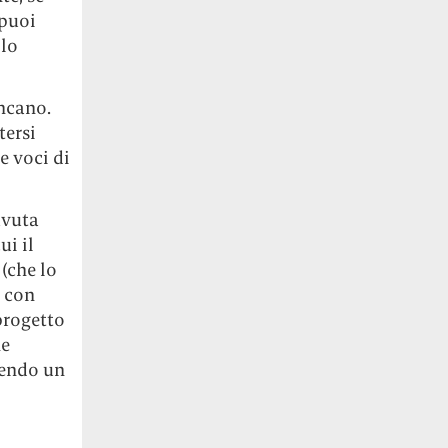
«puoi
olo
ancano.
tersi
e voci di
avuta
ui il
 (che lo
a con
progetto
ne
vendo un