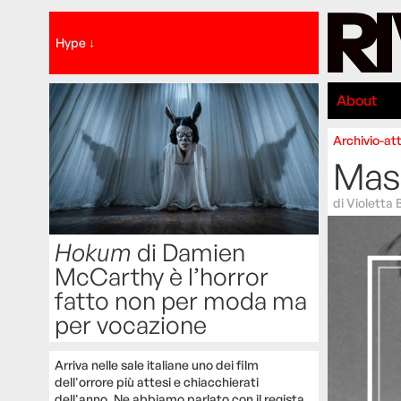
Hype ↓
About
Archivio-att
Masc
di
Violetta 
Hokum
di Damien
McCarthy è l’horror
fatto non per moda ma
per vocazione
Arriva nelle sale italiane uno dei film
dell'orrore più attesi e chiacchierati
dell'anno. Ne abbiamo parlato con il regista