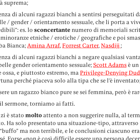
à suprema;
enza di alcuni ragazzi bianchi a sentirsi perseguitati d
lle / gender / orientamento sessuale, che li porta a vi
dibili”: es. lo
sconcertante
numero di memoriali scrit
minoranze etniche / erotiche / geografiche e poi sma
ba Bianca;
Amina Arraf
,
Forrest Carter
,
Nasdijj
;
enza di alcuni ragazzi bianchi a negare qualsiasi vant
 pelle gender orientamento sessuale;
Scott Adams
è un
e ossa, e piuttosto estremo, ma
Privilege-Denying Dud
tuna perché piaceva solo alla tipa che se l’è inventato
sere un ragazzo bianco pure se sei femmina, però è rar
l sermone, torniamo ai fatti.
zi è stato
molto
attento a non suggerire nulla, al term
to. Ha solo presentato una situazione-tipo, attraverso
buffo” ma non terribile, e le conclusioni ciascuno era
 sé. Forse «non è così difficile essere una persona decen