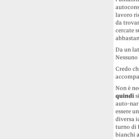
autocons
lavoro ri
da trova
cercate s
abbastanz
Da un lato
Nessuno d
Credo che
accompagn
Non è nec
quindi
s
auto-nar
essere un
diversa i
turno di 
bianchi 