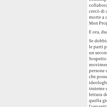
collabor
cercò di 
morte a 
Men Proje
E ora, du
Se dobbi
le parti 
un second
Sospetto 
moviment
persone d
che poss
ideologh
insieme u
lettura d
quella gi
l’umanit