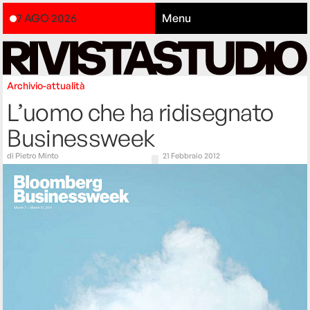
7 AGO 2026
Menu
Archivio-attualità
L’uomo che ha ridisegnato
Businessweek
di
Pietro Minto
21 Febbraio 2012