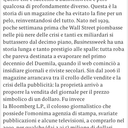
qualcosa di profondamente diverso. Questa è la
storia di un magazine che ha evitato la fine per un
pelo, reinventandosi del tutto. Nato nel 1929,
poche settimana prima che Wall Street piombasse
nelle più nere delle crisi e tanti ex miliardari si
buttassero dal decimo piano,
Businessweek
ha una
storia lunga e tanto prestigio alle spalle: tutta roba
che pareva destinata a evaporare nel primo
decennio del Duemila, quando il web cominciò a
insidiare giornali e riviste secolari. Sin dal 2006 il
magazine arrancava tra il crollo delle vendite e la
crisi della pubblicità: la proprietà arrivò a
proporre la vendita del giornale per il prezzo
simbolico di un dollaro. Fu invece
la Bloomberg L.P., il colosso giornalistico che
possiede l’omonima agenzia di stampa, svariate
pubblicazioni e alcune televisioni, a comprarlo nel
2009, per qualche (dai 2 ai 5) milione di dollari.