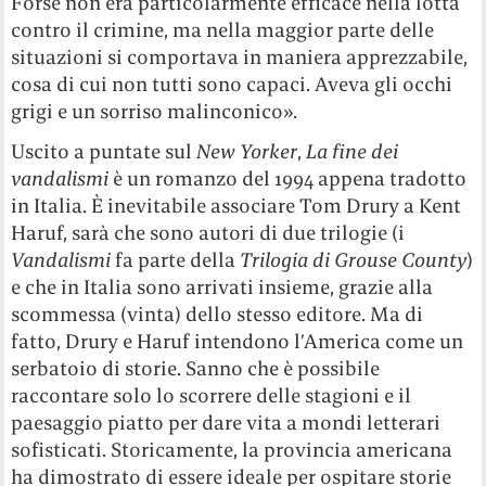
Forse non era particolarmente efficace nella lotta
contro il crimine, ma nella maggior parte delle
situazioni si comportava in maniera apprezzabile,
cosa di cui non tutti sono capaci. Aveva gli occhi
grigi e un sorriso malinconico».
Uscito a puntate sul
New Yorker
,
La fine dei
vandalismi
è un romanzo del 1994 appena tradotto
in Italia. È inevitabile associare Tom Drury a Kent
Haruf, sarà che sono autori di due trilogie (i
Vandalismi
fa parte della
Trilogia di Grouse County
)
e che in Italia sono arrivati insieme, grazie alla
scommessa (vinta) dello stesso editore. Ma di
fatto, Drury e Haruf intendono l’America come un
serbatoio di storie. Sanno che è possibile
raccontare solo lo scorrere delle stagioni e il
paesaggio piatto per dare vita a mondi letterari
sofisticati. Storicamente, la provincia americana
ha dimostrato di essere ideale per ospitare storie