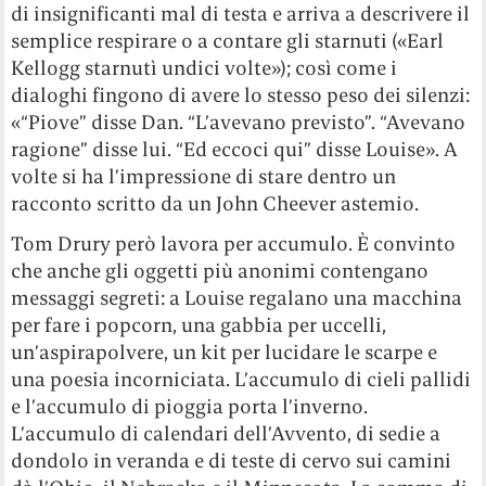
di insignificanti mal di testa e arriva a descrivere il
semplice respirare o a contare gli starnuti («Earl
Kellogg starnutì undici volte»); così come i
dialoghi fingono di avere lo stesso peso dei silenzi:
«“Piove” disse Dan. “L’avevano previsto”. “Avevano
ragione” disse lui. “Ed eccoci qui” disse Louise». A
volte si ha l’impressione di stare dentro un
racconto scritto da un John Cheever astemio.
Tom Drury però lavora per accumulo. È convinto
che anche gli oggetti più anonimi contengano
messaggi segreti: a Louise regalano una macchina
per fare i popcorn, una gabbia per uccelli,
un’aspirapolvere, un kit per lucidare le scarpe e
una poesia incorniciata. L’accumulo di cieli pallidi
e l’accumulo di pioggia porta l’inverno.
L’accumulo di calendari dell’Avvento, di sedie a
dondolo in veranda e di teste di cervo sui camini