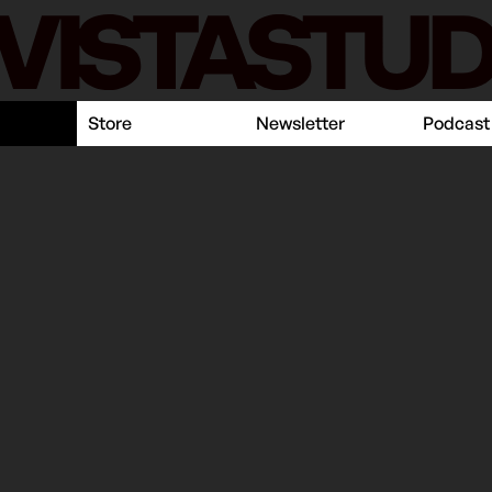
Store
Newsletter
Podcast
ualità
e: la genesi
arzaniga
04 Giugno 2014