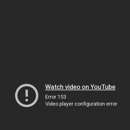
 da quell’immagine truzza, un po’ Selvaggia Lucarelli
 contatti giusti, poteva garantirle – mesi dopo – un ab
ito da Givenchy, mica i giacchini animalier dei negoz
venue a cui era abituata. C’è chi dice che, alla base, ci
e semplice questione di soldi: i dischi (di lui) non ve
volta, la famiglia ricca (di lei) sconta il momento di C
osta mantenere duemila metri quadri a Los Feliz? Me
tiriamo su qualche sponsor, e vedrai che le cose si
nno. Due cuori e una buona connessione wi-fi, non ser
mo, possiamo contare su qualche amico famoso: il sol
 ovvero una che genera ben poco interesse sul web, u
e venerano in pochi, insomma una: Beyoncé Knowles. 
onio degli Anni Dieci, se non del secolo, i signori Car
ntilmente declinato, previo post di congratulazioni s
. Il motivo? La presenza alle nozze di Rachel Roy, stil
a discordia nella tarantiniana lite in ascensore tra S
i Beyoncé, e il cognato, reo di aver fatto il piacione con