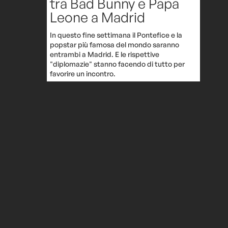
tra Bad Bunny e Papa
Leone a Madrid
In questo fine settimana il Pontefice e la
popstar più famosa del mondo saranno
entrambi a Madrid. E le rispettive
"diplomazie" stanno facendo di tutto per
favorire un incontro.
Archivio-attualità
 o Maria
sto) del
 il 40,8%
?
culo di
 la chiave
vedere,
Dua Lipa ha pubblicato
ta
gratuitamente su
ggi.