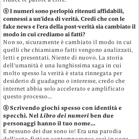
ⓢ
I numeri sono perlopiù ritenuti affidabili,
connessi a un’idea di verità. Credi che con le
fake news e l’era della post-verità sia cambiato il
modo in cui crediamo ai fatti?
Non so, sicuramente è cambiato il modo in cui
quelli che chiamiamo fatti vengono analizzati,
letti e presentati. Niente di nuovo. La storia
dell’umanità è una lunghissima saga in cui
molto spesso la verità è stata rinnegata per
desiderio di guadagno o interesse, credo che
internet abbia solo accelerato e amplificato
questo processo…
ⓢ
Scrivendo giochi spesso con identità e
specchi. Nel
Libro dei numeri
ben due
personaggi hanno il tuo nome…
E nessuno dei due sono io! Era una parodia
dell’auto-fiction contemporanea così in voga.