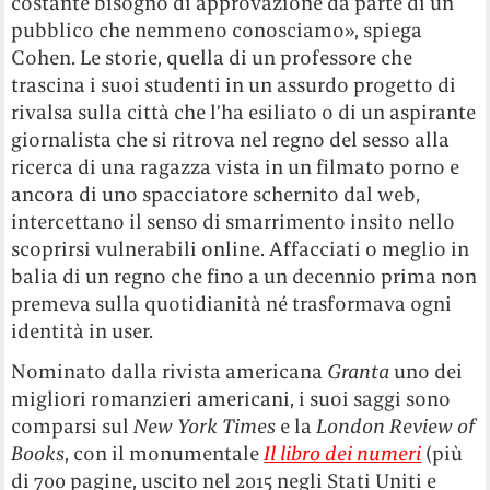
costante bisogno di approvazione da parte di un
pubblico che nemmeno conosciamo», spiega
Cohen. Le storie, quella di un professore che
trascina i suoi studenti in un assurdo progetto di
rivalsa sulla città che l’ha esiliato o di un aspirante
giornalista che si ritrova nel regno del sesso alla
ricerca di una ragazza vista in un filmato porno e
ancora di uno spacciatore schernito dal web,
intercettano il senso di smarrimento insito nello
scoprirsi vulnerabili online. Affacciati o meglio in
balia di un regno che fino a un decennio prima non
premeva sulla quotidianità né trasformava ogni
identità in user.
Nominato dalla rivista americana
Granta
uno dei
migliori romanzieri americani, i suoi saggi sono
comparsi sul
New York Times
e la
London Review of
Books
, con il monumentale
Il libro dei numeri
(più
di 700 pagine, uscito nel 2015 negli Stati Uniti e