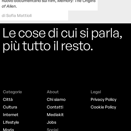
nuovo documentario sul film,
Memory: The Origins
of Alien
.
di
Sofia Mattioli
Le cose di cui si parla,
più tutto il resto.
Categorie
About
Legal
Città
Chi siamo
Privacy Policy
Cultura
Contatti
Cookie Policy
Internet
Mediakit
Lifestyle
Jobs
Moda
Social