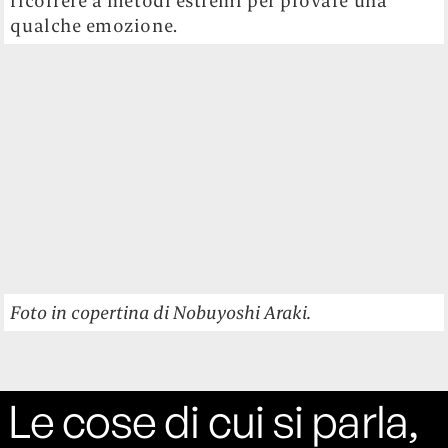
Moda
Social
Politica
Instagram
Pop
X
Società
Facebook
YouTube
Telegram
Rivista Studio è
edita da MOST
MEDIA GROUP
S.R.L. | via B.
Garofalo 31, 20131
Milano | P. Iva
07160780966 | Tel.
+39 0236504651