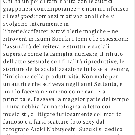
l’irrisione della produttività. Non male per
un’autrice che scriveva negli anni Settanta, e
non lo faceva nemmeno come carriera
principale. Passava la maggior parte del tempo
in una nebbia farmacologica, a letto coi
musicisti, a litigare furiosamente col marito
famoso e a farsi scattare foto sexy dal
fotografo Araki Nobuyoshi. Suzuki si dedicò
alla scrittura soprattutto dopo aver perso il
marito, dal quale aveva appena divorziato, per
overdose di sedativi (la loro storia è raccontata,
per le ire della figlia, nel libro e nell’omonimo
film degli anni novanta
Endless waltz,
di
Wakamatsu Koji).