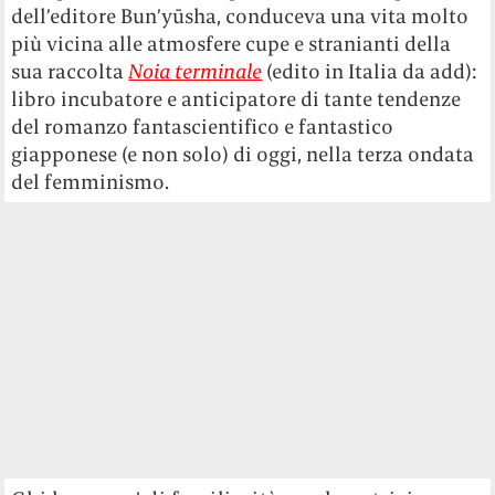
dell’editore Bun’yūsha, conduceva una vita molto
più vicina alle atmosfere cupe e stranianti della
sua raccolta
Noia terminale
(edito in Italia da add):
libro incubatore e anticipatore di tante tendenze
del romanzo fantascientifico e fantastico
giapponese (e non solo) di oggi, nella terza ondata
del femminismo.
Chi ha un po’ di familiarità con le autrici
giapponesi contemporanee – e non mi riferisco
ai
feel good
: romanzi motivazionali che si
svolgono interamente in
librerie/caffetterie/raviolerie magiche – ne
ritroverà in Izumi Suzuki i temi e le ossessioni:
l’assurdità del reiterare strutture sociali
superate come la famiglia nucleare, il rifiuto
dell’atto sessuale con finalità riproduttive, le
storture della socializzazione in base al genere,