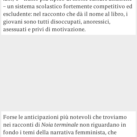
rivoluzione tecnologica del nostro secolo. In “You
may dream”, la possibilità dei morti di trasferirsi
nei sogni di un’altra persona ricorda in modo
inquietante le profezie contenute in
Essere una
macchina
o il transumanesimo di Peter Thiel. C’è
una descrizione incredibilmente vivida (sebbene
ispirata agli schermi televisivi e non a quelli
tascabili) dello scrolling e del brain-rotting dei
ragazzini su TikTok: «Mangiamo uno accanto
all’altra fissando lo schermo. Senza qualcosa da
guardare, non riusciamo a stare tranquilli». […] Lo
slogan del locale è “Video sempre nuovi”. In “Pic-
nic notturno”, i prodotti narrativi del passato
vengono utilizzati dai personaggi in maniera
simile all’uso più bieco che oggi si può fare
dell’intelligenza artificiale: non per velocizzare
processi lavorativi, ma affinché ci sostituiscano in
maniera acritica nei processi di pensiero.