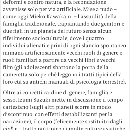
cameretta solo perché leggono i tratti tipici della
loro età su antichi manuali di psicologia terrestre).
Oltre ai concetti cardine di genere, famiglia e
sesso, Izumi Suzuki mette in discussione il tempo
cartesiano (sugli altri pianeti scorre in modo
discontinuo, con effetti destabilizzanti per la
narrazione), il corpo (felicemente sostituito dagli
idol
) e – tratto più tipico di molte culture asiatiche
– un sistema scolastico fortemente competitivo ed
escludente: nel racconto che dà il nome al libro, i
giovani sono tutti disoccupati, anoressici,
asessuati e privi di motivazione.
Forse le anticipazioni più notevoli che troviamo
nei racconti di
Noia terminale
non riguardano in
fondo i temi della narrativa femminista, che
ciclicamente si ripresentano a ogni decennio;
quanto le vere e proprie precognizioni della grande