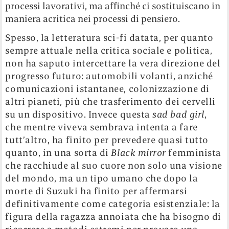
Foto in copertina di Nobuyoshi Araki.
Le cose di cui si parla,
più tutto il resto.
Categorie
About
Legal
Città
Chi siamo
Privacy Policy
Cultura
Contatti
Cookie Policy
Internet
Mediakit
Lifestyle
Jobs