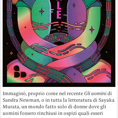
Immaginò, proprio come nel recente
Gli uomini
di
Sandra Newman, o in tutta la letteratura di Sayaka
Murata, un mondo fatto solo di donne dove gli
uomini fossero rinchiusi in ospizi quali esseri
deformi e contro natura, e la fecondazione
avvenisse solo per via artificiale. Mise a nudo –
come oggi Mieko Kawakami – l’assurdità della
famiglia tradizionale, trapiantando due genitori e
due figli in un pianeta del futuro senza alcun
riferimento socioculturale, dove i quattro
individui alienati e privi di ogni slancio spontaneo
mimano artificiosamente vecchi ruoli di genere e
ruoli familiari a partire da vecchi libri e vecchi
film (gli adolescenti sbattono la porta della