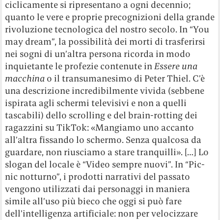
Spesso, la letteratura sci-fi datata, per quanto
sempre attuale nella critica sociale e politica,
non ha saputo intercettare la vera direzione del
progresso futuro: automobili volanti, anziché
comunicazioni istantanee, colonizzazione di
altri pianeti, più che trasferimento dei cervelli
su un dispositivo. Invece questa
sad bad girl
,
che mentre viveva sembrava intenta a fare
tutt’altro, ha finito per prevedere quasi tutto
quanto, in una sorta di
Black mirror
femminista
che racchiude al suo cuore non solo una visione
del mondo, ma un tipo umano che dopo la
morte di Suzuki ha finito per affermarsi
definitivamente come categoria esistenziale: la
figura della ragazza annoiata che ha bisogno di
ricorrere a metodi estremi per provare una
qualche emozione.