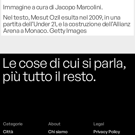
Immagine a cura di Jacopo Marcolini.
Nel testo, Mesut Ozil esulta nel 2009, in una
partita dell’Under 21, e la costruzione dell’Allianz
Arena a Monaco. Getty Images
Le cose di cui si parla,
più tutto il resto.
Categorie
About
Legal
Città
Chi siamo
Privacy Policy