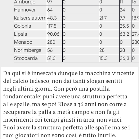
Amburgo
97
0
0
11
16
Hannover
64
0
0
24
0
Kaiserslautern
48,3
0
21,7
7,7
18,
Colonia
117,5
0
0
25,5
0
Lipsia
90,06
0
0
63,2
27,
Monaco
280
0
0
0
28
Norimberga
56
0
28
28
0
Stoccarda
51,6
0
15,3
36,3
0
Da qui si è innescata dunque la macchina vincente
del calcio tedesco, non dai tanti slogan sentiti
negli ultimi giorni. Con però una postilla
fondamentale: puoi avere una struttura perfetta
alle spalle, ma se poi Klose a 36 anni non corre a
recuperare la palla a metà campo e non fa gli
inserimenti coi tempi giusti in area, non vinci.
Puoi avere la struttura perfetta alle spalle ma se i
tuoi giocatori non sono così, è tutto inutile.