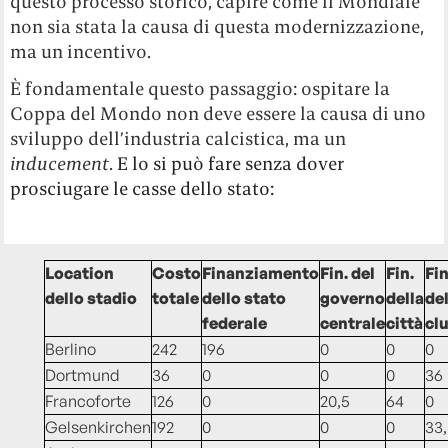
questo processo storico, capire come il Mondiale
non sia stata la causa di questa modernizzazione,
ma un incentivo.
È fondamentale questo passaggio: ospitare la
Coppa del Mondo non deve essere la causa di uno
sviluppo dell’industria calcistica, ma un
inducement
.
E lo si può fare senza dover
prosciugare le casse dello stato:
Location
Costo
Finanziamento
Fin. del
Fin.
Fin
dello stadio
totale
dello stato
governo
della
de
federale
centrale
città
cl
Berlino
242
196
0
0
0
Dortmund
36
0
0
0
36
Francoforte
126
0
20,5
64
0
Gelsenkirchen
192
0
0
0
33