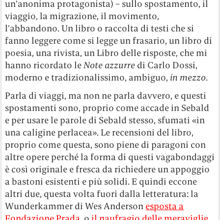
un’anonima protagonista) – sullo spostamento, il
viaggio, la migrazione, il movimento,
l’abbandono. Un libro o raccolta di testi che si
fanno leggere come si legge un frasario, un libro di
poesia, una rivista, un Libro delle risposte, che mi
hanno ricordato le
Note azzurre
di Carlo Dossi,
moderno e tradizionalissimo, ambiguo,
in mezzo
.
Parla di viaggi, ma non ne parla davvero, e questi
spostamenti sono, proprio come accade in Sebald
e per usare le parole di Sebald stesso, sfumati «in
una caligine perlacea». Le recensioni del libro,
proprio come questa, sono piene di paragoni con
altre opere perché la forma di questi vagabondaggi
è così originale e fresca da richiedere un appoggio
a bastoni esistenti e più solidi. E quindi eccone
altri due, questa volta fuori dalla letteratura: la
Wunderkammer di Wes Anderson
esposta a
Fondazione Prada
, o
il naufragio delle meraviglie