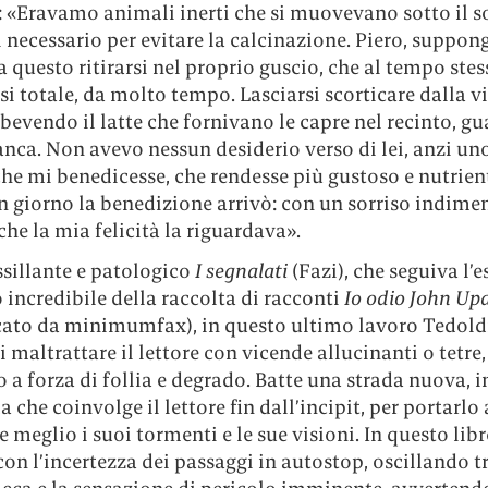
: «Eravamo animali inerti che si muovevano sotto il s
 necessario per evitare la calcinazione. Piero, suppon
 questo ritirarsi nel proprio guscio, che al tempo stes
i totale, da molto tempo. Lasciarsi scorticare dalla vi
bevendo il latte che fornivano le capre nel recinto, g
ca. Non avevo nessun desiderio verso di lei, anzi un
che mi benedicesse, che rendesse più gustoso e nutrien
un giorno la benedizione arrivò: con un sorriso indimen
che la mia felicità la riguardava».
ssillante e patologico
I segnalati
(Fazi), che seguiva l’
o incredibile della raccolta di racconti
Io odio John Up
cato da minimumfax), in questo ultimo lavoro Tedold
 maltrattare il lettore con vicende allucinanti o tetre,
 a forza di follia e degrado. Batte una strada nuova, 
 che coinvolge il lettore fin dall’incipit, per portarlo 
 meglio i suoi tormenti e le sue visioni. In questo libr
on l’incertezza dei passaggi in autostop, oscillando tr