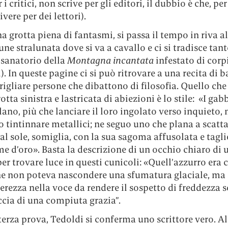
 i critici, non scrive per gli editori, il dubbio è che, pe
ivere per dei lettori).
a grotta piena di fantasmi, si passa il tempo in riva al
e stralunata dove si va a cavallo e ci si tradisce tan
 sanatorio della
Montagna incantata
infestato di corp
i). In queste pagine ci si può ritrovare a una recita di
igliare persone che dibattono di filosofia. Quello che
otta sinistra e lastricata di abiezioni è lo stile: «I gab
ano, più che lanciare il loro ingolato verso inquieto, 
tintinnare metallici; ne seguo uno che plana a scatta
al sole, somiglia, con la sua sagoma affusolata e tagli
e d’oro». Basta la descrizione di un occhio chiaro di 
er trovare luce in questi cunicoli: «Quell’azzurro era 
he non poteva nascondere una sfumatura glaciale, ma
erezza nella voce da rendere il sospetto di freddezza 
accia di una compiuta grazia”.
terza prova, Tedoldi si conferma uno scrittore vero. A