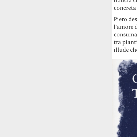
fiducia c
studia le marmotte ha aperto un canale
concreta 
OnlyFans tutto dedicato alle marmotte
OnlyMarms (si chiama proprio così) è
Piero des
gratuito, pubblica «contenuti non
l’amore d
censurati di marmotte dalle Montagne
consuma p
Rocciose» e accetta mance per la buona
tra piant
causa della scienza.
illude c
Le ondate di caldo potrebbero far
aumentare il prezzo del cibo più della
guerra in Iran e della crisi nello Stretto
di Hormuz
Addirittura un punto
percentuale di inflazione alimentare in
più, un aumento del costo del cibo che
nel 2027 rischia di arrivare al 3 per cento.
Il ristorante Trippa ha tolto dal menù i
suoi due piatti più celebri perché troppe
persone prendevano solo quelli per
fotografarli
L'ha spiegato lo chef Diego