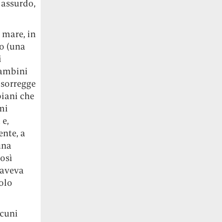
r assurdo,
 mare, in
to (una
i
 bambini
 sorregge
biani che
mi
 e,
ente, a
una
così
 aveva
solo
lcuni