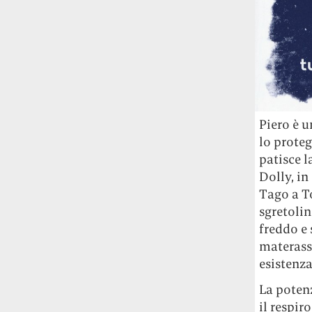
Piero è u
lo proteg
patisce l
Dolly, in
Tago a To
sgretolin
freddo e
materasso
esistenza
La potenz
il respir