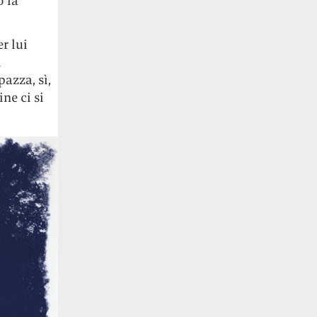
o la
r lui
i
azza, sì,
ne ci si