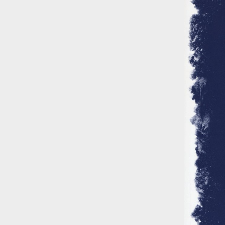
Rossi, per provare a sfuggire alle
tendenze dettate da Instagram anche
sulla ristorazione.
Il Pentagono ha improvvisamente
cambiato il modo in cui conta i morti e i
feriti nella guerra in Iran
Pare su
richiesta diretta dalla Casa Bianca.
Risultato: 4 morti "in meno" e circa 600
feriti in più.
Fred Again ha passato 50 ore
consecutive in livestream su YouTube
per completare il suo nuovo mixtape
Lo
ha fatto insieme al collettivo LATIN
MAFIA, registrato tutto a Città del
Messico e intitolato (didascalicamente
ma efficacemente) 9 months & 50 hours.