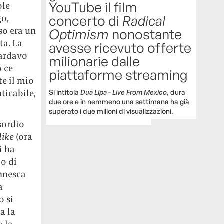
YouTube il film
ole
concerto di
Radical
go,
so era un
Optimism
nonostante
ta. La
avesse ricevuto offerte
uardavo
milionarie dalle
o ce
piattaforme streaming
te il mio
ticabile,
Si intitola
Dua Lipa - Live From Mexico
, dura
due ore e in nemmeno una settimana ha già
superato i due milioni di visualizzazioni.
esordio
dike
(ora
i ha
 o di
innesca
a
o si
a la