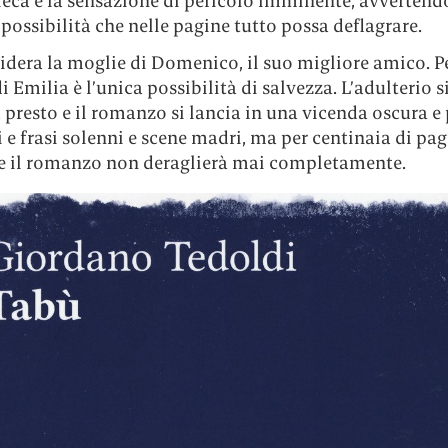
ieca e la sensazione di pericolo imminente, avvertend
possibilità che nelle pagine tutto possa deflagrare.
idera la moglie di Domenico, il suo migliore amico. Pe
i Emilia è l’unica possibilità di salvezza. L’adulterio s
resto e il romanzo si lancia in una vicenda oscura e p
i e frasi solenni e scene madri, ma per centinaia di pagi
he il romanzo non deraglierà mai completamente.