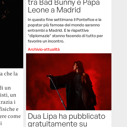
tra Bad Bunny e Papa
Leone a Madrid
In questo fine settimana il Pontefice e la
popstar più famosa del mondo saranno
entrambi a Madrid. E le rispettive
"diplomazie" stanno facendo di tutto per
favorire un incontro.
Archivio-attualità
a che la
di un
isti, un
razia i
isiche e
Dua Lipa ha pubblicato
ivere come
gratuitamente su
i