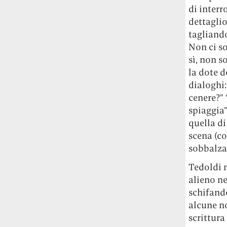
di interr
dettaglio
tagliando
Non ci so
sì, non s
la dote d
dialoghi:
cenere?” 
spiaggia”
quella d
scena (co
sobbalzar
Tedoldi n
alieno ne
schifando
alcune no
scrittura