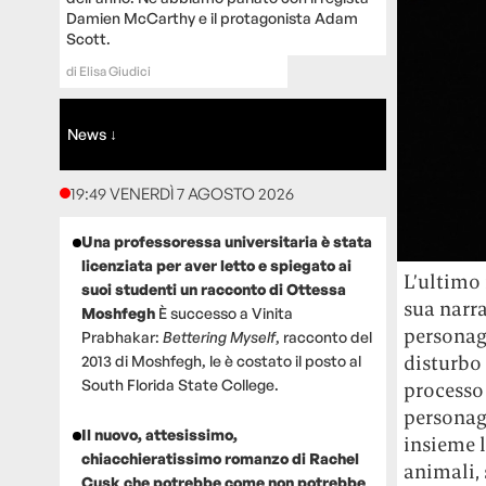
Damien McCarthy e il protagonista Adam
Scott.
di
Elisa Giudici
News ↓
19:49 VENERDÌ 7 AGOSTO 2026
Una professoressa universitaria è stata
licenziata per aver letto e spiegato ai
L’ultimo
suoi studenti un racconto di Ottessa
sua narra
Moshfegh
È successo a Vinita
personagg
Prabhakar:
Bettering Myself
, racconto del
disturbo 
2013 di Moshfegh, le è costato il posto al
South Florida State College.
processo 
personagg
Il nuovo, attesissimo,
insieme l
chiacchieratissimo romanzo di Rachel
animali,
Cusk che potrebbe come non potrebbe