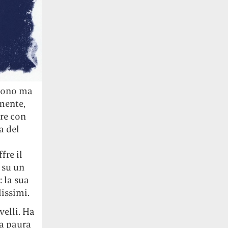
scono ma
mente,
are con
za del
i
fre il
 su un
 la sua
lissimi.
velli. Ha
za paura