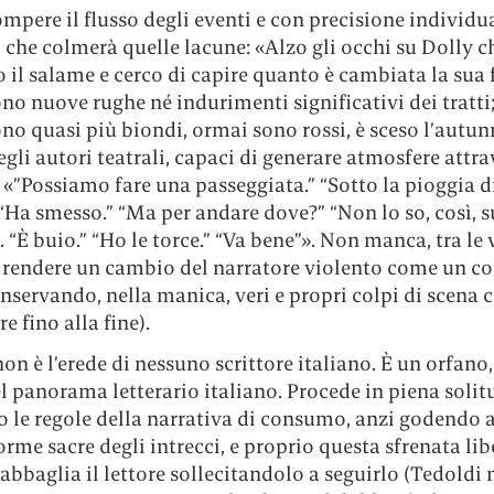
ompere il flusso degli eventi e con precisione individua
 che colmerà quelle lacune: «Alzo gli occhi su Dolly c
 il salame e cerco di capire quanto è cambiata la sua 
no nuove rughe né indurimenti significativi dei tratti; 
ono quasi più biondi, ormai sono rossi, è sceso l’autu
egli autori teatrali, capaci di generare atmosfere attra
 «”Possiamo fare una passeggiata.” “Sotto la pioggia d
“Ha smesso.” “Ma per andare dove?” “Non lo so, così, s
. “È buio.” “Ho le torce.” “Va bene”». Non manca, tra le v
i rendere un cambio del narratore violento come un co
nservando, nella manica, veri e propri colpi di scena 
e fino alla fine).
on è l’erede di nessuno scrittore italiano. È un orfano
l panorama letterario italiano. Procede in piena solit
 le regole della narrativa di consumo, anzi godendo a
rme sacre degli intrecci, e proprio questa sfrenata lib
 abbaglia il lettore sollecitandolo a seguirlo (Tedoldi