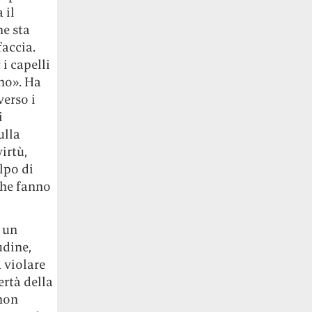
 il
he sta
faccia.
i capelli
nno». Ha
verso i
i
ulla
irtù,
lpo di
che fanno
, un
udine,
 violare
ertà della
 non