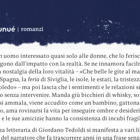
n uomo interessato quasi solo alle donne, che lo feri
gono dall’impatto con la realtà. Se ne innamora facil
a nostalgia della loro vitalità – «Che belle le gite al m
 Spagna, la
feria
di Siviglia, le isole, le estati, la tristez
ledo» – ma poi lascia che i sentimenti e le relazioni s
o senza intervenire. Manda giù bicchieri di whisky, sof
 si ammala, viene accudito come un bambino, gattona
, ama rovinarsi la vita per inseguire ombre e desideri:
 e le sue amicizie hanno la consistenza di incubi fragi
a letteraria di Giordano Tedoldi si manifesta a vari li
o del narratore che fa trascorrere anni in una frase sen