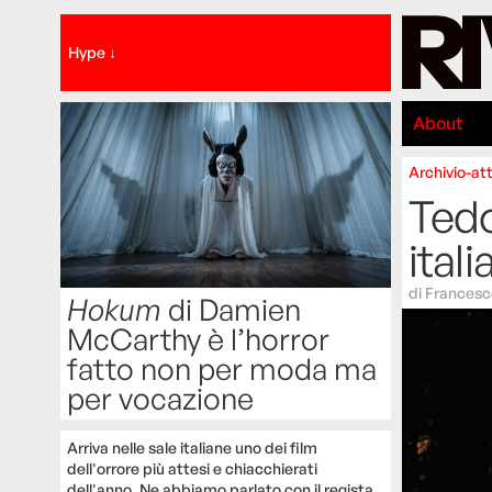
Hype ↓
About
Archivio-att
Tedo
itali
di
Francesc
Hokum
di Damien
McCarthy è l’horror
fatto non per moda ma
per vocazione
Arriva nelle sale italiane uno dei film
dell'orrore più attesi e chiacchierati
dell'anno. Ne abbiamo parlato con il regista