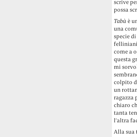
scrive per
possa scr
Tabù
è un
una comun
specie di
fellinian
come a or
questa gr
mi sorvol
sembrano 
colpito d
un rottam
ragazza p
chiaro c
tanta ten
l’altra f
Alla sua 