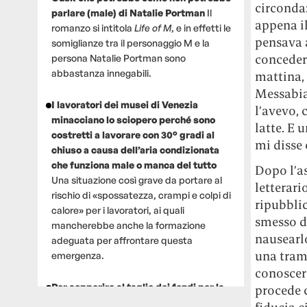
circonda
parlare (male) di Natalie Portman
Il
appena il
romanzo si intitola
Life of M
, e in effetti le
pensava a
somiglianze tra il personaggio M e la
conceders
persona Natalie Portman sono
abbastanza innegabili.
mattina, 
Messabian
I lavoratori dei musei di Venezia
l’avevo, 
minacciano lo sciopero perché sono
latte. E 
costretti a lavorare con 30° gradi al
mi disse 
chiuso a causa dell’aria condizionata
che funziona male o manca del tutto
Dopo l’a
Una situazione così grave da portare al
letterari
rischio di «spossatezza, crampi e colpi di
ripubbli
calore» per i lavoratori, ai quali
smesso di
mancherebbe anche la formazione
nausearlo
adeguata per affrontare questa
una trama
emergenza.
conoscere
Per sopperire al taglio dei fondi per la
procede c
ricerca, un gruppo di scienziati che