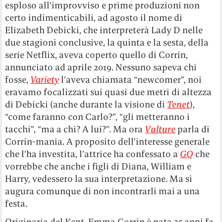
esploso all’improvviso e prime produzioni non
certo indimenticabili, ad agosto il nome di
Elizabeth Debicki, che interpreterà Lady D nelle
due stagioni conclusive, la quinta e la sesta, della
serie Netflix, aveva coperto quello di Corrin,
annunciato ad aprile 2019. Nessuno sapeva chi
fosse,
Variety
l’aveva chiamata “newcomer”, noi
eravamo focalizzati sui quasi due metri di altezza
di Debicki (anche durante la visione di
Tenet
),
“come faranno con Carlo?”, “gli metteranno i
tacchi”, “ma a chi? A lui?”. Ma ora
Vulture
parla di
Corrin-mania. A proposito dell’interesse generale
che l’ha investita, l’attrice ha confessato a
GQ
che
vorrebbe che anche i figli di Diana, William e
Harry, vedessero la sua interpretazione. Ma si
augura comunque di non incontrarli mai a una
festa.
Originaria del Kent, Emma Corrin è nata 25 anni fa.