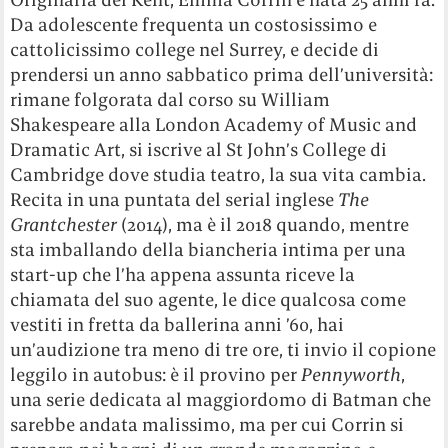
Da adolescente frequenta un costosissimo e
cattolicissimo college nel Surrey, e decide di
prendersi un anno sabbatico prima dell’università:
rimane folgorata dal corso su William
Shakespeare alla London Academy of Music and
Dramatic Art, si iscrive al St John’s College di
Cambridge dove studia teatro, la sua vita cambia.
Recita in una puntata del serial inglese
The
Grantchester
(2014), ma è il 2018 quando, mentre
sta imballando della biancheria intima per una
start-up che l’ha appena assunta riceve la
chiamata del suo agente, le dice qualcosa come
vestiti in fretta da ballerina anni ’60, hai
un’audizione tra meno di tre ore, ti invio il copione
leggilo in autobus: è il provino per
Pennyworth
,
una serie dedicata al maggiordomo di Batman che
sarebbe andata malissimo, ma per cui Corrin si