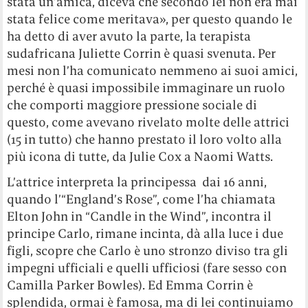
stata un’amica, diceva che secondo lei non era mai
stata felice come meritava», per questo quando le
ha detto di aver avuto la parte, la terapista
sudafricana Juliette Corrin è quasi svenuta. Per
mesi non l’ha comunicato nemmeno ai suoi amici,
perché è quasi impossibile immaginare un ruolo
che comporti maggiore pressione sociale di
questo, come avevano rivelato molte delle attrici
(15 in tutto) che hanno prestato il loro volto alla
più icona di tutte, da Julie Cox a Naomi Watts.
L’attrice interpreta la principessa dai 16 anni,
quando l’“England’s Rose”, come l’ha chiamata
Elton John in “Candle in the Wind”, incontra il
principe Carlo, rimane incinta, dà alla luce i due
figli, scopre che Carlo è uno stronzo diviso tra gli
impegni ufficiali e quelli ufficiosi (fare sesso con
Camilla Parker Bowles). Ed Emma Corrin è
splendida, ormai è famosa, ma di lei continuiamo