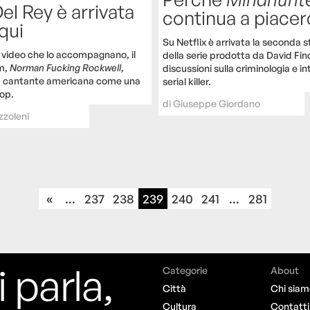
el Rey è arrivata
continua a piacer
 qui
Su Netflix è arrivata la seconda 
 video che lo accompagnano, il
della serie prodotta da David Finc
m,
Norman Fucking Rockwell
,
discussioni sulla criminologia e in
a cantante americana come una
serial killer.
pop.
di
Giuseppe Giordano
zzoleni
«
...
237
238
239
240
241
...
281
i parla,
Categorie
About
Città
Chi siam
Cultura
Contatti