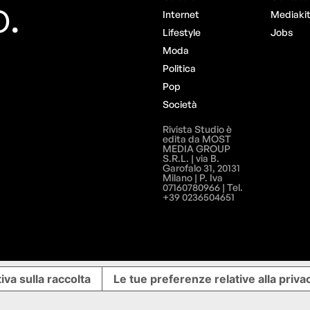
o.
Internet
Mediaki
Lifestyle
Jobs
Moda
Politica
Pop
Società
Rivista Studio è
edita da MOST
MEDIA GROUP
S.R.L. | via B.
Garofalo 31, 20131
Milano | P. Iva
07160780966 | Tel.
+39 0236504651
iva sulla raccolta
Le tue preferenze relative alla priva