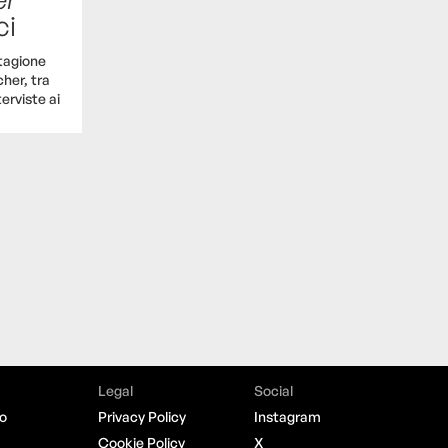
ci
stagione
her, tra
terviste ai
Legal
Social
o
Privacy Policy
Instagram
Cookie Policy
X