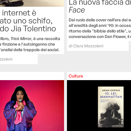
La nuova faccia d
Face
internet è
ato uno schifo,
Dal ruolo delle cover nell’era dei s
all'eredità degli anni '90: in occa
do Jia Tolentino
ritorno della "bibbia dello stile", 
conversazione con Dan Flower, il 
 libro,
Trick Mirror
, è una raccolta
la finzione e l'autoinganno che
di
Clara Mazzoleni
analisi della trappola dei social.
zzoleni
Cultura