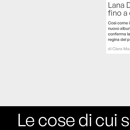
Lana D
fino a
Così come i
nuovo albu
conferma l
regina del 
di
Clara Ma
Le cose di cui s