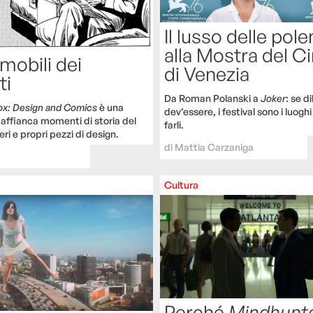
Il lusso delle pol
alla Mostra del 
 mobili dei
di Venezia
ti
Da Roman Polanski a
Joker
: se d
Box: Design and Comics
è una
dev’essere, i festival sono i luoghi
affianca momenti di storia del
farli.
ri e propri pezzi di design.
di
Mattia Carzaniga
Cultura
Perché
Mindhunt