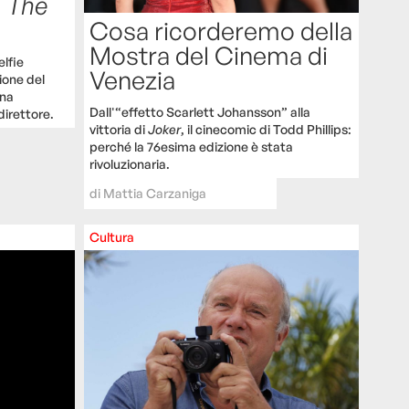
i
The
Cosa ricorderemo della
Mostra del Cinema di
elfie
Venezia
sione del
una
Dall'“effetto Scarlett Johansson” alla
direttore.
vittoria di
Joker
, il cinecomic di Todd Phillips:
perché la 76esima edizione è stata
rivoluzionaria.
di
Mattia Carzaniga
Cultura