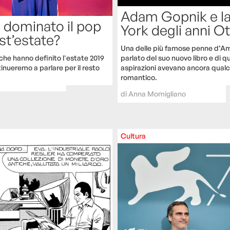
Adam Gopnik e l
 dominato il pop
York degli anni O
st’estate?
Una delle più famose penne d’Am
che hanno definito l'estate 2019
parlato del suo nuovo libro e di q
tinueremo a parlare per il resto
aspirazioni avevano ancora qualc
romantico.
di
Anna Momigliano
Cultura