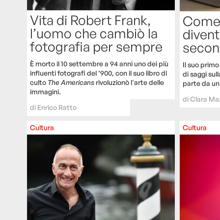
Vita di Robert Frank,
Come 
l’uomo che cambiò la
divent
fotografia per sempre
secon
È morto il 10 settembre a 94 anni uno dei più
Il suo primo
influenti fotografi del ‘900, con il suo libro di
di saggi sul
culto
The Americans
rivoluzionò l'arte delle
parte da un'
immagini.
di
Clara Ma
di
Enrico Ratto
Cultura
Cultura