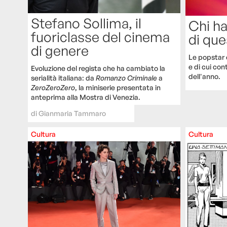
Stefano Sollima, il
Chi ha
fuoriclasse del cinema
di que
di genere
Le popstar 
e di cui con
Evoluzione del regista che ha cambiato la
dell'anno.
serialità italiana: da
Romanzo Criminale
a
ZeroZeroZero
, la miniserie presentata in
anteprima alla Mostra di Venezia.
di
Gianmaria Tammaro
Cultura
Cultura