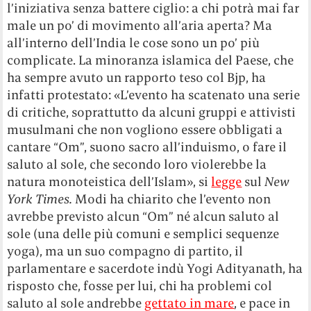
l’iniziativa senza battere ciglio: a chi potrà mai far
male un po’ di movimento all’aria aperta? Ma
all’interno dell’India le cose sono un po’ più
complicate. La minoranza islamica del Paese, che
ha sempre avuto un rapporto teso col Bjp, ha
infatti protestato: «L’evento ha scatenato una serie
di critiche, soprattutto da alcuni gruppi e attivisti
musulmani che non vogliono essere obbligati a
cantare “Om”, suono sacro all’induismo, o fare il
saluto al sole, che secondo loro violerebbe la
natura monoteistica dell’Islam», si
legge
sul
New
York Times.
Modi ha chiarito che l’evento non
avrebbe previsto alcun “Om” né alcun sa
luto al
sole (una delle più comuni e semplici sequenze
yoga), ma un suo compagno di partito, il
parlamentare e sacerdote indù Yogi Adityanath, ha
risposto che, fosse per lui, chi ha problemi col
saluto al sole andrebbe
gettat
o in mare
, e pace in