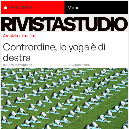
6 AGO 2026
Menu
Archivio-attualità
Contrordine, lo yoga è di
destra
di
Anna Momigliano
23 Giugno 2015