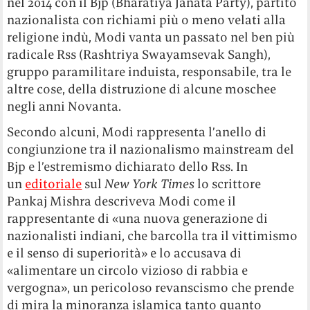
nel 2014 con il Bjp (Bharatiya Janata Party), partito
nazionalista con richiami più o meno velati alla
religione indù, Modi vanta un passato nel ben più
radicale Rss (Rashtriya Swayamsevak Sangh),
gruppo paramilitare induista, responsabile, tra le
altre cose, della distruzione di alcune moschee
negli anni Novanta.
Secondo alcuni, Modi rappresenta l’anello di
congiunzione tra il nazionalismo mainstream del
Bjp e l’estremismo dichiarato dello Rss. In
un
editoriale
sul
New York Times
lo scrittore
Pankaj Mishra descriveva Modi come il
rappresentante di «una nuova generazione di
nazionalisti indiani, che barcolla tra il vittimismo
e il senso di superiorità» e lo accusava di
«alimentare un circolo vizioso di rabbia e
vergogna», un pericoloso revanscismo che prende
di mira la minoranza islamica tanto quanto