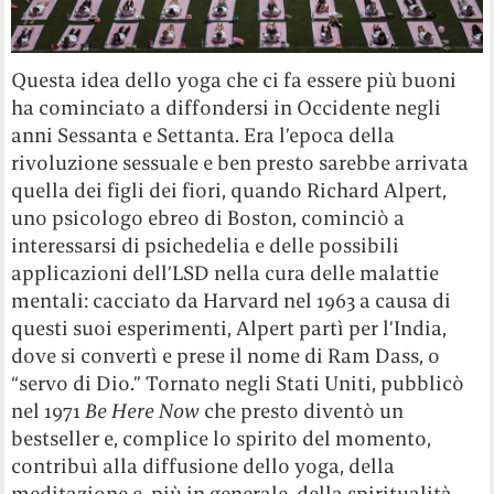
Questa idea dello yoga che ci fa essere più buoni
ha cominciato a diffondersi in Occidente negli
anni Sessanta e Settanta. Era l’epoca della
rivoluzione sessuale e ben presto sarebbe arrivata
quella dei figli dei fiori, quando Richard Alpert,
uno psicologo ebreo di Boston, cominciò a
interessarsi di psichedelia e delle possibili
applicazioni dell’LSD nella cura delle malattie
mentali: cacciato da Harvard nel 1963 a causa di
questi suoi esperimenti, Alpert partì per l’India,
dove si convertì e prese il nome di Ram Dass, o
“servo di Dio.” Tornato negli Stati Uniti, pubblicò
nel 1971
Be Here Now
che presto diventò un
bestseller e, complice lo spirito del momento,
contribuì alla diffusione dello yoga, della
meditazione e, più in generale, della spiritualità