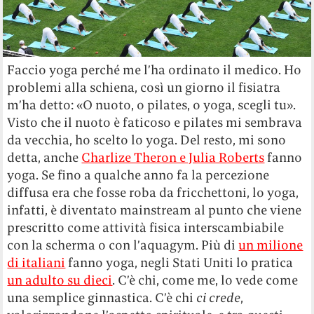
Faccio yoga perché me l’ha ordinato il medico. Ho
problemi alla schiena, così un giorno il fisiatra
m’ha detto: «O nuoto, o pilates, o yoga, scegli tu».
Visto che il nuoto è faticoso e pilates mi sembrava
da vecchia, ho scelto lo yoga. Del resto, mi sono
detta, anche
Charlize Theron e Julia Roberts
fanno
yoga. Se fino a qualche anno fa la percezione
diffusa era che fosse roba da fricchettoni, lo yoga,
infatti, è diventato mainstream al punto che viene
prescritto come attività fisica interscambiabile
con la scherma o con l’aquagym. Più di
un milione
di italiani
fanno yoga, negli Stati Uniti lo pratica
un adulto su dieci
. C’è chi, come me, lo vede come
una semplice ginnastica. C’è chi
ci crede
,