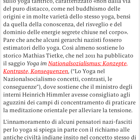
sullo yoga tantrico, caratterizzato «non dalla via
del puro distacco, come nel buddhismo delle
origini e in molte varietà dello stesso yoga, bensì
da quella della conoscenza, del risveglio e del
dominio delle energie segrete chiuse nel corpo».
Pare che anche alcuni gerarchi nazisti fossero
estimatori dello yoga. Così almeno sostiene lo
storico Mathias Tietke, che nel 2011 ha pubblicato
il saggio
Yoga im
Nationalsozialismus: Konzepte,
Kontraste, Konsequenzen
, (“Lo Yoga nel
Nazionalsocialismo concetti, contrasti, le
conseguenze”), dove sostiene che il ministro degli
interni Heinrich Himmler avesse consigliato agli
aguzzini dei campi di concentramento di praticare
la meditazione orientale per alleviare la tensione.
L’innamoramento di alcuni pensatori nazi-fasciti
per lo yoga si spiega in parte con il richiamo alle
antiche civiltà indiane insito nel concetto stesso di