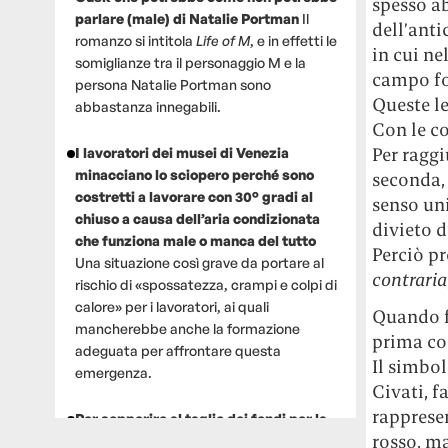
spesso ab
parlare (male) di Natalie Portman
Il
dell’anti
romanzo si intitola
Life of M
, e in effetti le
in cui ne
somiglianze tra il personaggio M e la
campo fo
persona Natalie Portman sono
Queste le
abbastanza innegabili.
Con le co
Per raggi
I lavoratori dei musei di Venezia
minacciano lo sciopero perché sono
seconda,
costretti a lavorare con 30° gradi al
senso un
chiuso a causa dell’aria condizionata
divieto d
che funziona male o manca del tutto
Perciò p
Una situazione così grave da portare al
contraria
rischio di «spossatezza, crampi e colpi di
calore» per i lavoratori, ai quali
Quando fi
mancherebbe anche la formazione
prima co
adeguata per affrontare questa
Il simbol
emergenza.
Civati, f
rappresen
Per sopperire al taglio dei fondi per la
rosso, m
ricerca, un gruppo di scienziati che