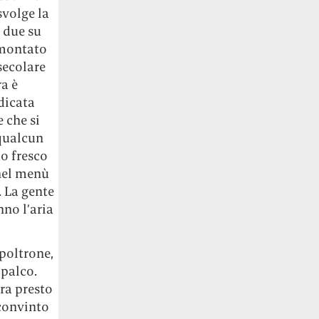
svolge la
 due su
è montato
 secolare
ra è
dicata
 che si
qualcun
to fresco
 nel menù
 La gente
nno l’aria
 poltrone,
 palco.
ra presto
 convinto