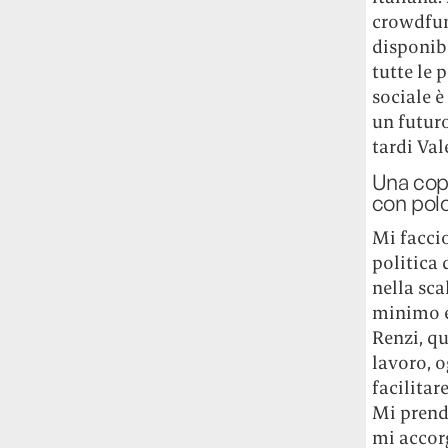
crowdfun
disponibi
tutte le 
sociale 
un futuro
tardi Val
Una copp
con polo
Mi faccio
politica 
nella sca
minimo e 
Renzi, qu
lavoro, o
facilitar
Mi prendo
mi accorg