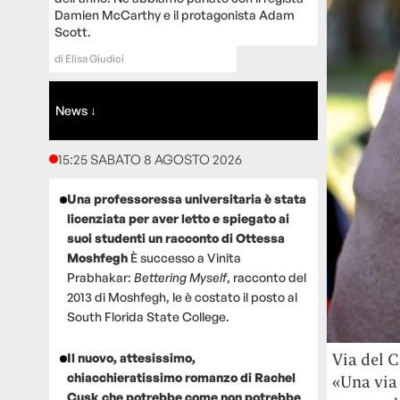
Damien McCarthy e il protagonista Adam
Scott.
di
Elisa Giudici
News ↓
15:25 SABATO 8 AGOSTO 2026
Una professoressa universitaria è stata
licenziata per aver letto e spiegato ai
suoi studenti un racconto di Ottessa
Moshfegh
È successo a Vinita
Prabhakar:
Bettering Myself
, racconto del
2013 di Moshfegh, le è costato il posto al
South Florida State College.
Via del C
Il nuovo, attesissimo,
chiacchieratissimo romanzo di Rachel
«Una via 
Cusk che potrebbe come non potrebbe