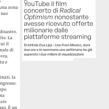
o
YouTube il film
n una zona
concerto di
Radical
l suo
Optimism
nonostante
avesse ricevuto offerte
milionarie dalle
disastro.
piattaforme streaming
lte. La
ui il
Si intitola
Dua Lipa - Live From Mexico
, dura
nale di
due ore e in nemmeno una settimana ha già
superato i due milioni di visualizzazioni.
ovra.
ta e
nati, la
ngresso.
ippo
una
lare
sso. È un