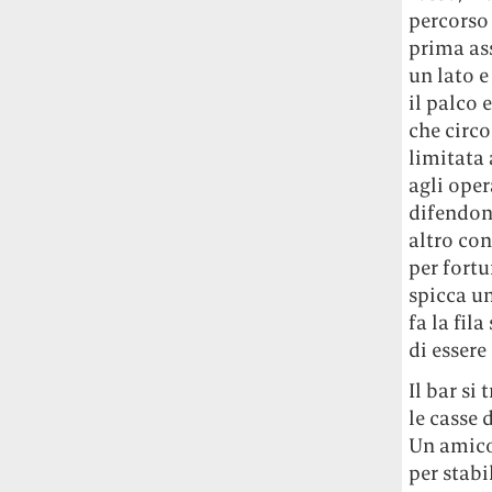
studia le marmotte ha aperto un canale
percorso 
OnlyFans tutto dedicato alle marmotte
prima ass
OnlyMarms (si chiama proprio così) è
un lato e
gratuito, pubblica «contenuti non
il palco 
censurati di marmotte dalle Montagne
che circo
Rocciose» e accetta mance per la buona
limitata 
causa della scienza.
agli oper
difendon
Le ondate di caldo potrebbero far
aumentare il prezzo del cibo più della
altro con
guerra in Iran e della crisi nello Stretto
per fortu
di Hormuz
Addirittura un punto
spicca u
percentuale di inflazione alimentare in
fa la fil
più, un aumento del costo del cibo che
di essere
nel 2027 rischia di arrivare al 3 per cento.
Il bar si
Il ristorante Trippa ha tolto dal menù i
le casse 
suoi due piatti più celebri perché troppe
Un amico 
persone prendevano solo quelli per
per stabi
fotografarli
L'ha spiegato lo chef Diego