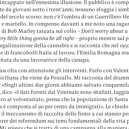
 incappato nell’ennesima illusione. Il pubblico è comp
te da giovani sotto i trent’anni, nessuno sfoggia i sim
del secolo scorso: non c’è l’ombra di un Guerrillero H
e e martello. In compenso davanti a me noto una raga
 di Bob Marley tatuata sul collo –
Don’t worry about a 
ry little thing gonna be all right
– proprio mentre sul p
legalizzazione della cannabis e si racconta che nel 1950
e di francobolli Italia al lavoro, l’Emilia Romagna era
tata da una lavoratrice della canapa.
ascolta con attenzione gli interventi. Parlo con Valen
siciliana che viene da Pozzallo. Mi racconta del dram
: «Negli ultimi due giorni abbiamo salvato cinquemil
 dice. «I dati forniti dal Viminale sono sballati, laggiù
o al volontariato, pensa che la popolazione di Santa
 è composta al 90 per cento da immigrati». Le chied
 il meccanismo di raccolta delle firme a cui stanno p
rre dei referendum sui temi fondamentali della vita p
 Mi spiega che si tratta di una campagna alla maniera 