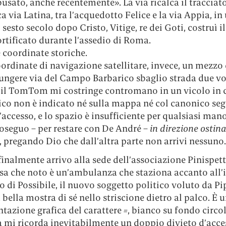
usato, anche recentemente». La via ricalca il tracciat
ca via Latina, tra l’acquedotto Felice e la via Appia, i
l sesto secolo dopo Cristo, Vitige, re dei Goti, costruì i
rtificato durante l’assedio di Roma.
 coordinate storiche.
ordinate di navigazione satellitare, invece, un mezzo 
ungere via del Campo Barbarico sbaglio strada due vo
 il TomTom mi costringe contromano in un vicolo in c
ico non è indicato né sulla mappa né col canonico seg
’accesso, e lo spazio è insufficiente per qualsiasi man
roseguo – per restare con De André –
in direzione ostina
, pregando Dio che dall’altra parte non arrivi nessuno.
nalmente arrivo alla sede dell’associazione Pinispetti
sa che noto è un’ambulanza che staziona accanto all’i
o di Possibile, il nuovo soggetto politico voluto da P
a bella mostra di sé nello striscione dietro al palco. È 
tazione grafica del carattere
=
, bianco su fondo circo
a mi ricorda inevitabilmente un doppio divieto d’acce