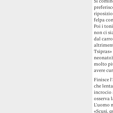
Si cominc
preferisc
riposizi
felpa co
Poi i ton
non ci s
dal carro
altriment
Tsipras» 
neonato)
molto più
avere cur
Finisce l
che lent
incrocio 
osserva l
L’uomo m
«Scusi, q