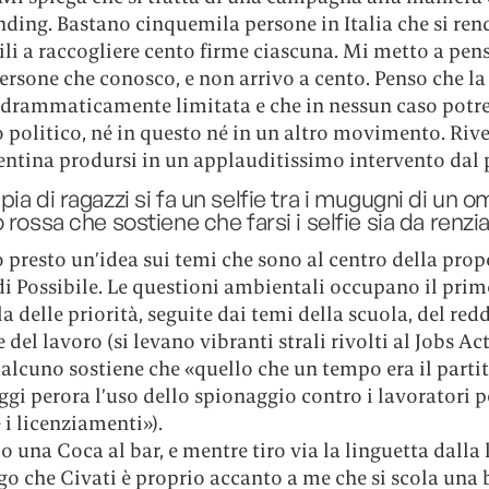
ding. Bastano cinquemila persone in Italia che si re
li a raccogliere cento firme ciascuna. Mi metto a pen
persone che conosco, e non arrivo a cento. Penso che la
è drammaticamente limitata e che in nessun caso potre
 politico, né in questo né in un altro movimento. Riv
entina prodursi in un applauditissimo intervento dal 
ia di ragazzi si fa un selfie tra i mugugni di un 
 rossa che sostiene che farsi i selfie sia da renzia
 presto un’idea sui temi che sono al centro della prop
di Possibile. Le questioni ambientali occupano il pri
la delle priorità, seguite dai temi della scuola, del red
del lavoro (si levano vibranti strali rivolti al Jobs Act
alcuno sostiene che «quello che un tempo era il partit
ggi perora l’uso dello spionaggio contro i lavoratori p
e i licenziamenti»).
 una Coca al bar, e mentre tiro via la linguetta dalla 
o che Civati è proprio accanto a me che si scola una b