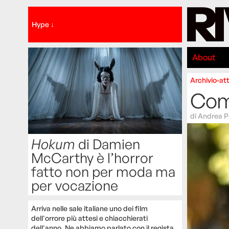
Hype ↓
About
Archivio-att
Com’
di
Andrea P
Hokum
di Damien
McCarthy è l’horror
fatto non per moda ma
per vocazione
Arriva nelle sale italiane uno dei film
dell'orrore più attesi e chiacchierati
dell'anno. Ne abbiamo parlato con il regista