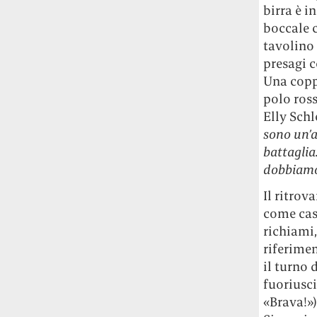
birra è i
boccale 
tavolino 
presagi c
Una coppi
polo ross
Elly Schl
sono un’a
battaglia
dobbiamo 
Il ritrov
come casa
richiami,
riferimen
il turno 
fuoriusci
«Brava!»)