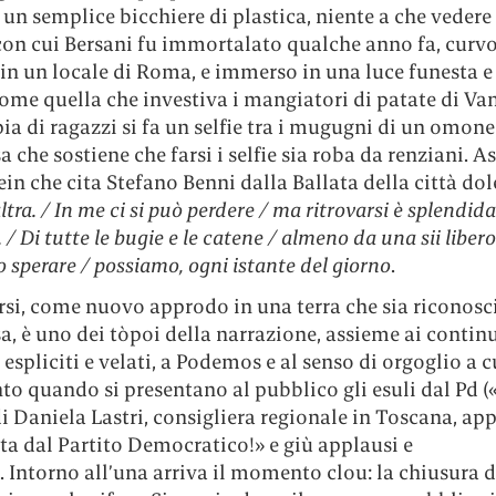
n un semplice bicchiere di plastica, niente a che vedere
con cui Bersani fu immortalato qualche anno fa, curvo
in un locale di Roma, e immerso in una luce funesta e 
ome quella che investiva i mangiatori di patate di Va
a di ragazzi si fa un selfie tra i mugugni di un omon
a che sostiene che farsi i selfie sia roba da renziani. A
ein che cita Stefano Benni dalla Ballata della città do
ltra. / In me ci si può perdere / ma ritrovarsi è splendida
. / Di tutte le bugie e le catene / almeno da una sii liber
sperare / possiamo, ogni istante del giorno
.
arsi, come nuovo approdo in una terra che sia riconosc
, è uno dei tòpoi della narrazione, assieme ai contin
 espliciti e velati, a Podemos e al senso di orgoglio a cu
to quando si presentano al pubblico gli esuli dal Pd (
di Daniela Lastri, consigliera regionale in Toscana, ap
ta dal Partito Democratico!» e giù applausi e
. Intorno all’una arriva il momento clou: la chiusura d