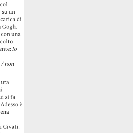
 col
 su un
carica di
n Gogh.
e con una
scolto
lente:
Io
o / non
iuta
ui
i si fa
«Adesso è
pena
i Civati.