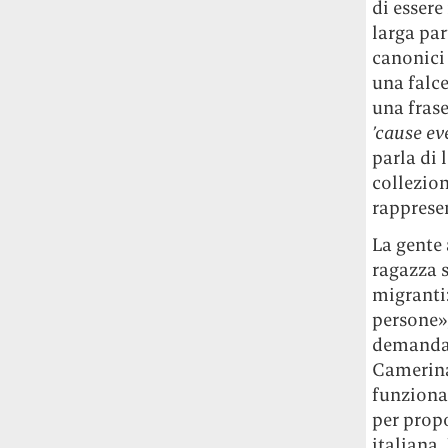
di essere
Rossi, per provare a sfuggire alle
larga par
tendenze dettate da Instagram anche
canonici 
sulla ristorazione.
una falc
Il Pentagono ha improvvisamente
una frase
cambiato il modo in cui conta i morti e i
’cause eve
feriti nella guerra in Iran
Pare su
parla di 
richiesta diretta dalla Casa Bianca.
collezion
Risultato: 4 morti "in meno" e circa 600
rappresen
feriti in più.
La gente 
Fred Again ha passato 50 ore
ragazza 
consecutive in livestream su YouTube
migranti
per completare il suo nuovo mixtape
Lo
persone»,
ha fatto insieme al collettivo LATIN
demandat
MAFIA, registrato tutto a Città del
Camerina
Messico e intitolato (didascalicamente
ma efficacemente) 9 months & 50 hours.
funziona
per propo
italiana.