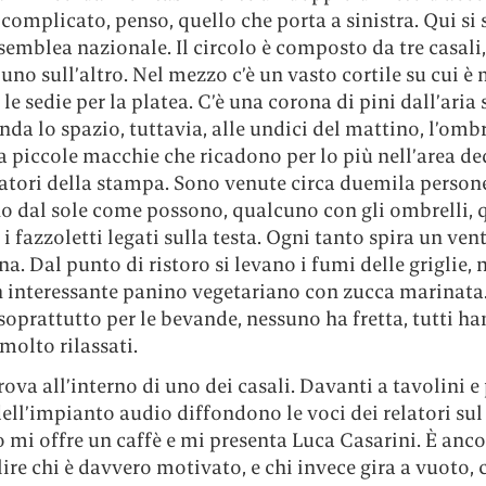
complicato, penso, quello che porta a sinistra. Qui si 
emblea nazionale. Il circolo è composto da tre casali,
 uno sull’altro. Nel mezzo c’è un vasto cortile su cui 
e le sedie per la platea. C’è una corona di pini dall’aria
nda lo spazio, tuttavia, alle undici del mattino, l’omb
a piccole macchie che ricadono per lo più nell’area de
atori della stampa. Sono venute circa duemila persone
o dal sole come possono, qualcuno con gli ombrelli, 
 i fazzoletti legati sulla testa. Ogni tanto spira un ven
na. Dal punto di ristoro si levano i fumi delle griglie,
n interessante panino vegetariano con zucca marinata.
a soprattutto per le bevande, nessuno ha fretta, tutti ha
 molto rilassati.
 trova all’interno di uno dei casali. Davanti a tavolini e
dell’impianto audio diffondono le voci dei relatori sul
mi offre un caffè e mi presenta Luca Casarini. È anco
lire chi è davvero motivato, e chi invece gira a vuoto,