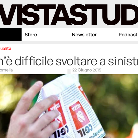
Store
Newsletter
Podcast
ualità
è difficile svoltare a sinist
omella
22 Giugno 2015