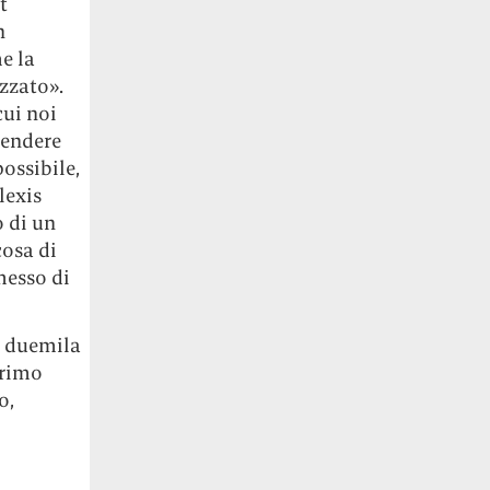
t
n
e la
zzato».
cui noi
cendere
ossibile,
lexis
o di un
cosa di
messo di
ri duemila
primo
o,