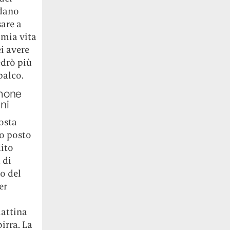
ndano
sare a
 mia vita
i avere
edrò più
palco.
omone
ni
osta
mo posto
dito
 di
o del
er
lattina
irra. La