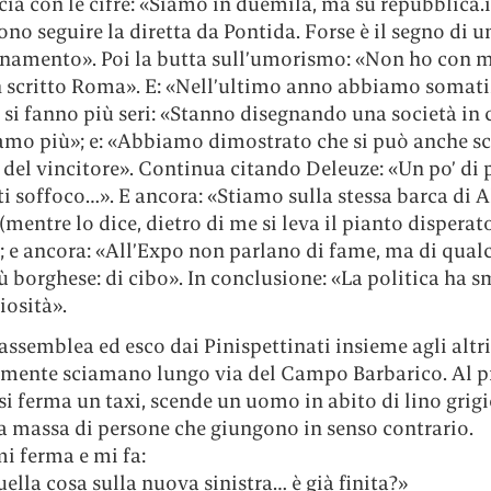
ia con le cifre: «Siamo in duemila, ma su repubblica.i
ono seguire la diretta da Pontida. Forse è il segno di u
onamento». Poi la butta sull’umorismo: «Non ho con m
n scritto Roma». E: «Nell’ultimo anno abbiamo somati
i si fanno più seri: «Stanno disegnando una società in 
iamo più»; e: «Abbiamo dimostrato che si può anche s
 del vincitore». Continua citando Deleuze: «Un po’ di p
i soffoco…». E ancora: «Stiamo sulla stessa barca di A
(mentre lo dice, dietro di me si leva il pianto disperat
; e ancora: «All’Expo non parlano di fame, ma di qual
 borghese: di cibo». In conclusione: «La politica ha s
iosità».
’assemblea ed esco dai Pinispettinati insieme agli alt
amente sciamano lungo via del Campo Barbarico. Al 
si ferma un taxi, scende un uomo in abito di lino grigi
a massa di persone che giungono in senso contrario.
i ferma e mi fa:
uella cosa sulla nuova sinistra… è già finita?»