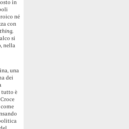
osto in
boli
eroico né
zza con
thing,
alco si
, nella
tina, una
ma dei
a
 tutto è
 Croce
o come
ensando
olitica
del