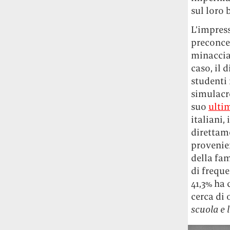
Le ondate di caldo potrebbero far
sul loro 
aumentare il prezzo del cibo più della
L’impress
guerra in Iran e della crisi nello Stretto
preconcet
di Hormuz
Addirittura un punto
percentuale di inflazione alimentare in
minaccia 
più, un aumento del costo del cibo che
caso, il 
nel 2027 rischia di arrivare al 3 per cento.
studenti 
simulacro
Il ristorante Trippa ha tolto dal menù i
suo
ulti
suoi due piatti più celebri perché troppe
italiani,
persone prendevano solo quelli per
direttame
fotografarli
L'ha spiegato lo chef Diego
provenien
Rossi, per provare a sfuggire alle
tendenze dettate da Instagram anche
della fam
sulla ristorazione.
di freque
41,3% ha 
Il Pentagono ha improvvisamente
cerca di 
cambiato il modo in cui conta i morti e i
scuola e l
feriti nella guerra in Iran
Pare su
richiesta diretta dalla Casa Bianca.