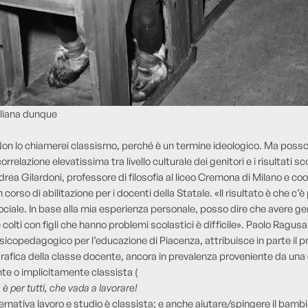
aliana dunque
Non lo chiamerei classismo, perché è un termine ideologico. Ma poss
orrelazione elevatissima tra livello culturale dei genitori e i risultati sc
rea Gilardoni, professore di filosofia al liceo Cremona di Milano e coo
un corso di abilitazione per i docenti della Statale. «Il risultato è che c’
ciale. In base alla mia esperienza personale, posso dire che avere gen
colti con figli che hanno problemi scolastici è difficile». Paolo Ragus
sicopedagogico per l’educazione di Piacenza, attribuisce in parte il 
grafica della classe docente, ancora in prevalenza proveniente da una 
te o implicitamente classista (
 è per tutti, che vada a lavorare!
lternativa lavoro e studio è classista; e anche aiutare/spingere il bamb