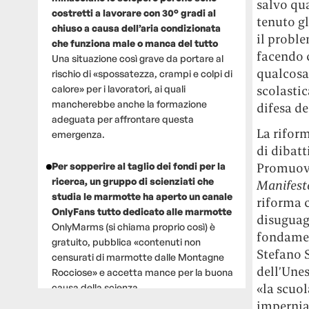
salvo qua
costretti a lavorare con 30° gradi al
tenuto gl
chiuso a causa dell’aria condizionata
il proble
che funziona male o manca del tutto
facendo 
Una situazione così grave da portare al
qualcosa
rischio di «spossatezza, crampi e colpi di
calore» per i lavoratori, ai quali
scolastic
mancherebbe anche la formazione
difesa de
adeguata per affrontare questa
La rifor
emergenza.
di dibatt
Per sopperire al taglio dei fondi per la
Promuove 
ricerca, un gruppo di scienziati che
M
anifest
studia le marmotte ha aperto un canale
riforma c
OnlyFans tutto dedicato alle marmotte
disuguagl
OnlyMarms (si chiama proprio così) è
fondament
gratuito, pubblica «contenuti non
Stefano 
censurati di marmotte dalle Montagne
dell’Unes
Rocciose» e accetta mance per la buona
«la scuol
causa della scienza.
impernia