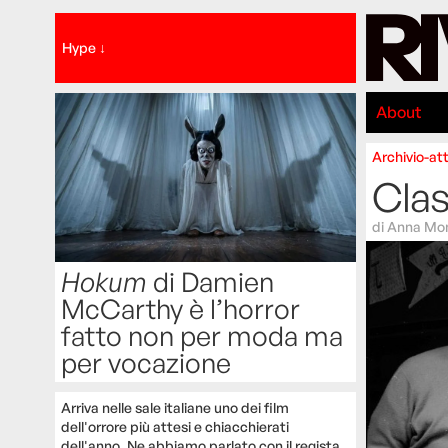
Hype ↓
About
Archivio-att
Clas
di
Anna Mom
Hokum
di Damien
McCarthy è l’horror
fatto non per moda ma
per vocazione
Arriva nelle sale italiane uno dei film
dell'orrore più attesi e chiacchierati
dell'anno. Ne abbiamo parlato con il regista