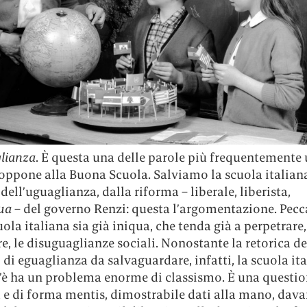
lianza
. È questa una delle parole più frequentemente 
 oppone alla Buona Scuola. Salviamo la scuola italian
dell’uguaglianza, dalla riforma – liberale, liberista,
ua
– del governo Renzi: questa l’argomentazione. Pecc
uola italiana sia già iniqua, che tenda già a perpetrare
e, le disuguaglianze sociali. Nonostante la retorica de
di eguaglianza da salvaguardare, infatti, la scuola it
’è ha un problema enorme di classismo. È una questio
 e di forma mentis, dimostrabile dati alla mano, davan