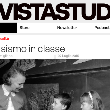
Store
Newsletter
Podcast
ualità
sismo in classe
igliano
07 Luglio 2015