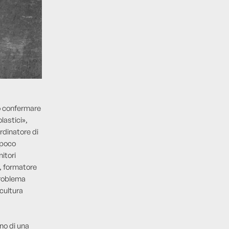
o confermare
olastici»,
rdinatore di
è poco
itori
a, formatore
problema
cultura
ino di una