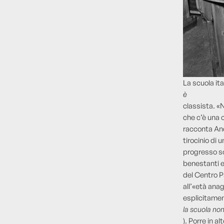
La scuola it
è
classista. «
che c’è una c
racconta And
tirocinio di 
progresso so
benestanti e 
del Centro P
all’«età ana
esplicitamen
la scuola non
). Porre in a