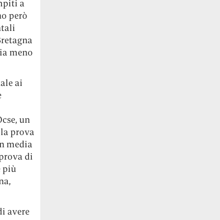
mpiti a
no però
tali
Bretagna
ndia meno
ale ai
e
Ocse, un
lla prova
 in media
 prova di
è più
na,
di avere