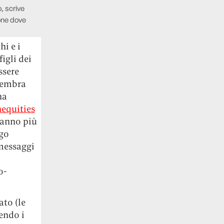
, scrive
ione dove
hi e i
igli dei
ssere
Sembra
ha
equities
 hanno più
ogo
 messaggi
o-
ato (le
endo i