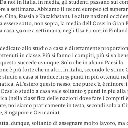
Da noi in Italia, in media, gli studenti passano sui co
ore a settimana. Abbiamo il record europeo (ci supera
, Cina, Russia e Kazakhstan). Le altre nazioni occiden
 essere sotto, non sopra, la media dell’Ocse: in Gran 
 a casa 4,9 ore a settimana, negli Usa 6,1 ore, in Finla
dedicato allo studio a casa è direttamente proporzion
 ottenuti in classe. Più si fanno i compiti, più si va ben
 questo succede ovunque. Solo che in alcuni Paesi la
one è più forte che in altri. In Italia, secondo le stime 
studio a casa si traduce in 15 punti in più ottenuti ne
tica. All’estero questo nesso, che pure c’è, è minore:
 Ocse lo studio a casa vale soltanto 5 punti in più alla
a (nella classifica delle nazioni dove fare i compiti 
e, noi siamo praticamente in testa, secondi solo a Ci
, Singapore e Germania).
atta, dunque, soltanto di assegnare molto lavoro, ma 