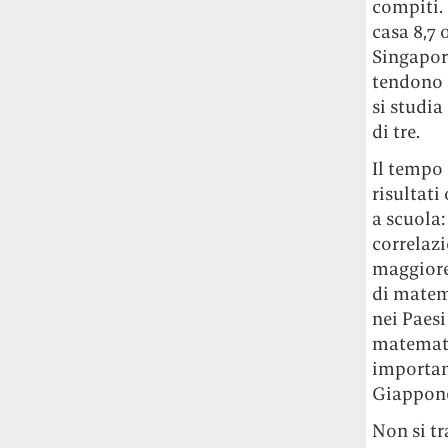
compiti. 
casa 8,7 
Singapore
tendono a
si studia
di tre.
Il tempo 
risultati
a scuola:
correlazi
maggiore 
di matema
nei Paesi
matematic
important
Giappone
Non si tr