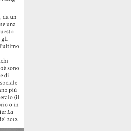
, da un
rme una
questo
 gli
l’ultimo
nchi
cioè sono
e di
 sociale
rano più
eraio (il
rio o in
sier
La
el 2012.