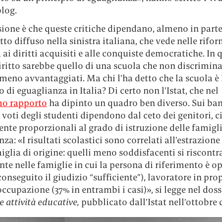
blog.
ione è che queste critiche dipendano, almeno in parte
to diffuso nella sinistra italiana, che vede nelle rifo
ai diritti acquisiti e alle conquiste democratiche. In 
diritto sarebbe quello di una scuola che non discrimina
meno avvantaggiati. Ma chi l’ha detto che la scuola è 
 di eguaglianza in Italia? Di certo non l’Istat, che nel
mo rapporto
ha dipinto un quadro ben diverso. Sui ba
 i voti degli studenti dipendono dal ceto dei genitori, 
nte proporzionali al grado di istruzione delle famigli
za: «I risultati scolastici sono correlati all’estrazione
iglia di origine: quelli meno soddisfacenti si riscont
nte nelle famiglie in cui la persona di riferimento è op
conseguito il giudizio “sufficiente”), lavoratore in prop
occupazione (37% in entrambi i casi)», si legge nel dos
e attività educative,
pubblicato dall’Istat nell’ottobre d