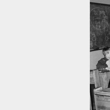
Risultato: 4 morti "in meno" e circa 600
feriti in più.
Fred Again ha passato 50 ore
consecutive in livestream su YouTube
per completare il suo nuovo mixtape
Lo
ha fatto insieme al collettivo LATIN
MAFIA, registrato tutto a Città del
Messico e intitolato (didascalicamente
ma efficacemente) 9 months & 50 hours.
I Massive Attack sono stati banditi a
vita da Singapore dopo aver esposto la
bandiera della Palestina durante un
concerto
Prima di essere espulsi hanno
subìto perquisizioni e il sequestro dei
passaporti. «Un'esperienza surreale», l'ha
definita la band.