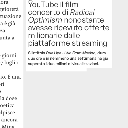
nora
YouTube il film
ggiorerà
concerto di
Radical
situazione
Optimism
nonostante
a è già
avesse ricevuto offerte
nza
milionarie dalle
iunta a
piattaforme streaming
Si intitola
Dua Lipa - Live From Mexico
, dura
 giorni
due ore e in nemmeno una settimana ha già
7 luglio.
superato i due milioni di visualizzazioni.
io. È una
ri
o
la dose
ioetica
olpisce
a ancora
u Ming