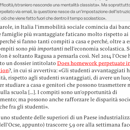
difficoltà/straniero nasconde una mentalità classista». Ma soprattutto
rpellato via email, la questione nasce da un’impostazione dell’istruz
 ciò che viene fatto fuori che dentro il tempo scolastico».
parole, in Italia l’immobilità sociale comincia dai banc
le famiglie più svantaggiate faticano molto rispetto ai f
 perché si fanno tanti compiti a casa e perché, oltre a e
compiti sono
più importanti
nell’economia scolastica. 
on è soltanto Ragusa a pensarla così. Nel 2014 l’Ocse 
to un dossier intitolato
Does homework perpetuate in
tion
?, in cui si avvertiva: «Gli studenti avvantaggiati
tà, rispetto agli studenti svantaggiati, di avere un lu
er studiare a casa e genitori che possono trasmettere
sulla scuola […]. I compiti sono un’opportunità di
mento; ma possono anche rafforzare le disparità soci
e fra gli studenti».
uno studente delle superiori di un Paese industrializz
ell’Ocse, appunto) trascorre 5,9 ore alla settimana fac