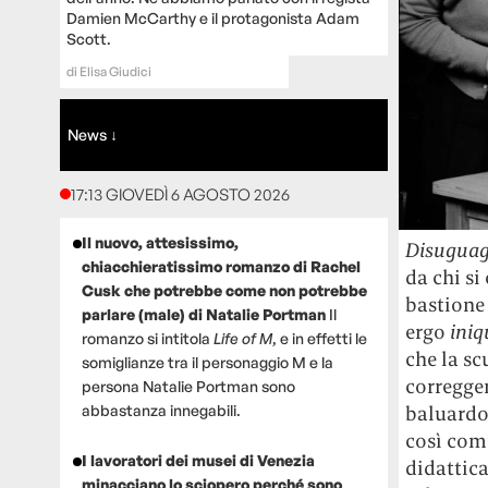
Damien McCarthy e il protagonista Adam
Scott.
di
Elisa Giudici
News ↓
17:13 GIOVEDÌ 6 AGOSTO 2026
Il nuovo, attesissimo,
Disuguag
chiacchieratissimo romanzo di Rachel
da chi si
Cusk che potrebbe come non potrebbe
bastione 
parlare (male) di Natalie Portman
Il
ergo
iniq
romanzo si intitola
Life of M
, e in effetti le
che la sc
somiglianze tra il personaggio M e la
corregger
persona Natalie Portman sono
abbastanza innegabili.
baluardo 
così com
I lavoratori dei musei di Venezia
didattica
minacciano lo sciopero perché sono