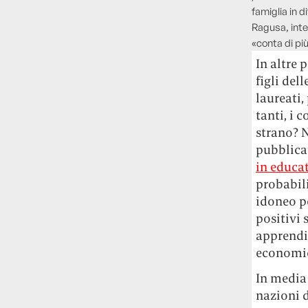
famiglia in 
Ragusa, inte
«conta di più
In altre 
figli del
laureati,
tanti, i 
strano? N
pubblica
in educa
probabili
idoneo p
positivi 
apprendi
economich
In media 
nazioni d