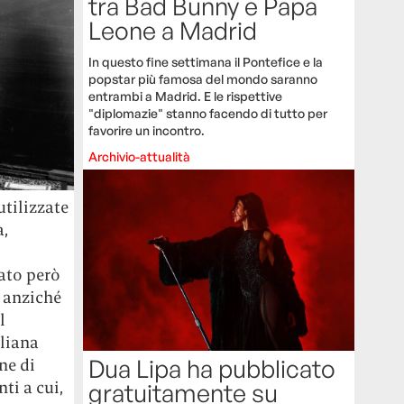
tra Bad Bunny e Papa
Leone a Madrid
In questo fine settimana il Pontefice e la
popstar più famosa del mondo saranno
entrambi a Madrid. E le rispettive
"diplomazie" stanno facendo di tutto per
favorire un incontro.
Archivio-attualità
utilizzate
a,
ato però
, anziché
l
aliana
Dua Lipa ha pubblicato
ne di
ti a cui,
gratuitamente su