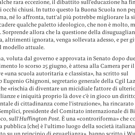
lche rara eccezione, il dibattito sull’educazione ha fi
i occhi chiusi. In tutto questo la Buona Scuola non pe
ma, né lo affronta, tutt’al più potrebbe migliorare la 
cadere qualche paletto ideologico, che non è molto, m
. Sorprende allora che la questione della disuguaglia
a, altrimenti ignorata, venga sollevata adesso, e per g
l modello attuale.
ma, voluta dal governo e approvata in Senato dopo due
imento lo scorso 25 giugno, è attesa alla Camera per il 
«una scuola autoritaria e classista», ha scritto sul
o
Eugenio Ghignoni, segretario generale della Cgil Laz
he «rischia di diventare un micidiale fattore di ulterio
ianze e iniquità proprio là dove c’è in gioco un diritt
ale di cittadinanza come l’istruzione», ha rincarato 
Semplici, presidente del Comitato internazionale di B
co, sull’
Huffington Post
. È una «controriforma» che c
a pubblica [che] è l’ultimo luogo della società italian
to su un principio di eguaglianza», hanno scritto i W