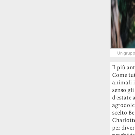
Un gruppo
Il più an
Come tutt
animali i
senso gli
d’estate 
agrodolce
scelto B
Charlotte
per diver