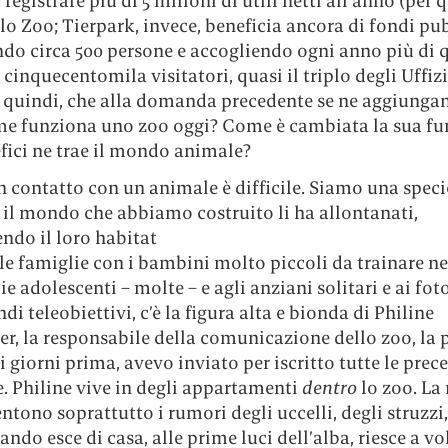
 registrare più di 5 milioni di utili netti all’anno (per
lo Zoo; Tierpark, invece, beneficia ancora di fondi pub
do circa 500 persone e accogliendo ogni anno più di 
 cinquecentomila visitatori, quasi il triplo degli Uffizi
, quindi, che alla domanda precedente se ne aggiunga
ome funziona uno zoo oggi? Come è cambiata la sua fu
fici ne trae il mondo animale?
n contatto con un animale è difficile. Siamo una speci
, il mondo che abbiamo costruito li ha allontanati,
ndo il loro habitat
le famiglie con i bambini molto piccoli da trainare nei
ie adolescenti – molte – e agli anziani solitari e ai fot
ndi teleobiettivi, c’è la figura alta e bionda di Philine
r, la responsabile della comunicazione dello zoo, la 
i giorni prima, avevo inviato per iscritto tutte le prec
 Philine vive in degli appartamenti
dentro
lo zoo. La 
sentono soprattutto i rumori degli uccelli, degli struzzi,
ando esce di casa, alle prime luci dell’alba, riesce a vo