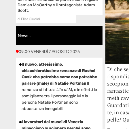
Damien McCarthy e il protagonista Adam
Scott.
di
Elisa Giudici
News ↓
09:00 VENERDÌ 7 AGOSTO 2026
Il nuovo, attesissimo,
Di che se
chiacchieratissimo romanzo di Rachel
rispondia
Cusk che potrebbe come non potrebbe
scorpione
parlare (male) di Natalie Portman
Il
romanzo si intitola
Life of M
, e in effetti le
fantastic
somiglianze tra il personaggio M e la
metà cava
persona Natalie Portman sono
Guardati
abbastanza innegabili.
te, in cas
pelle? Qu
I lavoratori dei musei di Venezia
minacciano lo sciopero perché sono