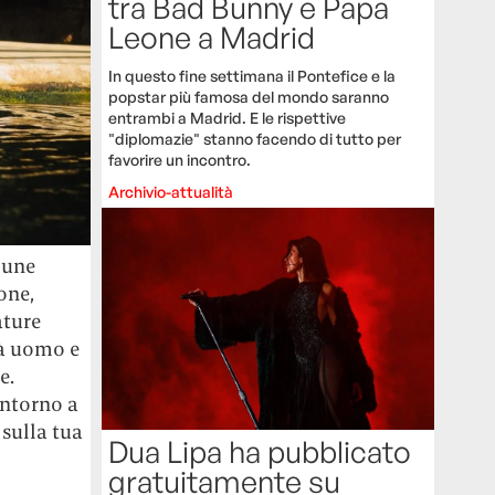
tra Bad Bunny e Papa
Leone a Madrid
In questo fine settimana il Pontefice e la
popstar più famosa del mondo saranno
entrambi a Madrid. E le rispettive
"diplomazie" stanno facendo di tutto per
favorire un incontro.
Archivio-attualità
mune
one,
ature
tà uomo e
e.
intorno a
, sulla tua
Dua Lipa ha pubblicato
gratuitamente su