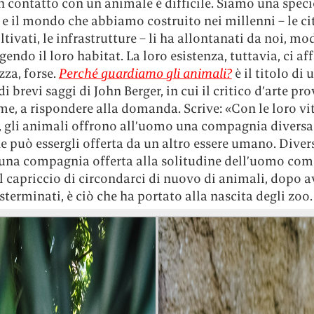
n contatto con un animale è difficile. Siamo una speci
, e il mondo che abbiamo costruito nei millenni – le cit
tivati, le infrastrutture – li ha allontanati da noi, m
gendo il loro habitat. La loro esistenza, tuttavia, ci af
zza, forse.
Perché guardiamo gli animali?
è il titolo di 
di brevi saggi di John Berger, in cui il critico d’arte pro
me, a rispondere alla domanda. Scrive: «Con le loro vi
e, gli animali offrono all’uomo una compagnia diversa
e può essergli offerta da un altro essere umano. Diver
 una compagnia offerta alla solitudine dell’uomo com
Il capriccio di circondarci di nuovo di animali, dopo a
e sterminati, è ciò che ha portato alla nascita degli zoo.