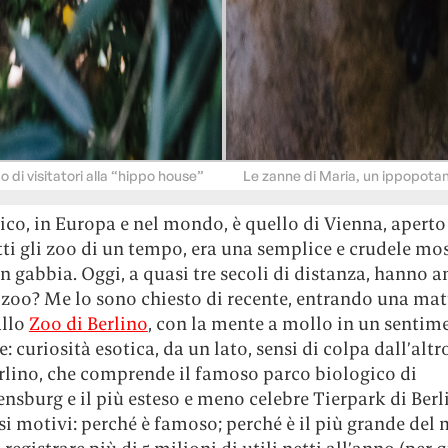
 di visitatori alla “hippo house”
Le zanne di Maria, un ippopot
tico, in Europa e nel mondo, è quello di Vienna, aperto 
i gli zoo di un tempo, era una semplice e crudele mos
n gabbia. Oggi, a quasi tre secoli di distanza, hanno 
 zoo? Me lo sono chiesto di recente, entrando una mat
allo
Zoo di Berlino
, con la mente a mollo in un sentim
: curiosità esotica, da un lato, sensi di colpa dall’altr
erlino, che comprende il famoso parco biologico di
nsburg e il più esteso e meno celebre Tierpark di Berli
si motivi: perché è famoso; perché è il più grande del