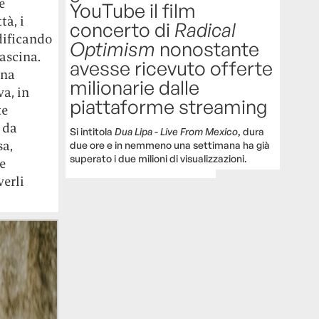
e
YouTube il film
tà, i
concerto di
Radical
odificando
Optimism
nonostante
fascina.
avesse ricevuto offerte
una
milionarie dalle
va, in
piattaforme streaming
te
 da
Si intitola
Dua Lipa - Live From Mexico
, dura
sa,
due ore e in nemmeno una settimana ha già
superato i due milioni di visualizzazioni.
e
verli