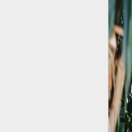
Le ondate di caldo potrebbero far
aumentare il prezzo del cibo più della
guerra in Iran e della crisi nello Stretto
di Hormuz
Addirittura un punto
percentuale di inflazione alimentare in
più, un aumento del costo del cibo che
nel 2027 rischia di arrivare al 3 per cento.
Il ristorante Trippa ha tolto dal menù i
suoi due piatti più celebri perché troppe
persone prendevano solo quelli per
fotografarli
L'ha spiegato lo chef Diego
Rossi, per provare a sfuggire alle
tendenze dettate da Instagram anche
sulla ristorazione.
Il Pentagono ha improvvisamente
cambiato il modo in cui conta i morti e i
feriti nella guerra in Iran
Pare su
richiesta diretta dalla Casa Bianca.