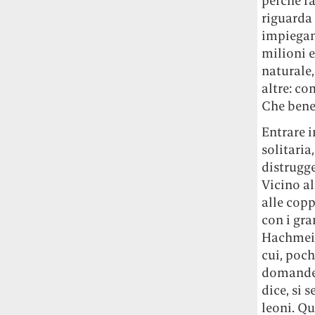
perché fa
riguarda 
impiegan
milioni e
naturale
altre: c
Che bene
Entrare i
solitaria
distrugge
Vicino al
alle copp
con i gra
Hachmeie
cui, poch
domande.
dice, si 
leoni. Qu