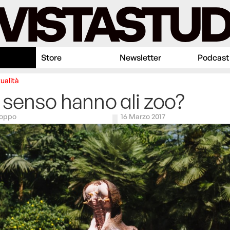
Store
Newsletter
Podcast
ualità
senso hanno gli zoo?
Coppo
16 Marzo 2017