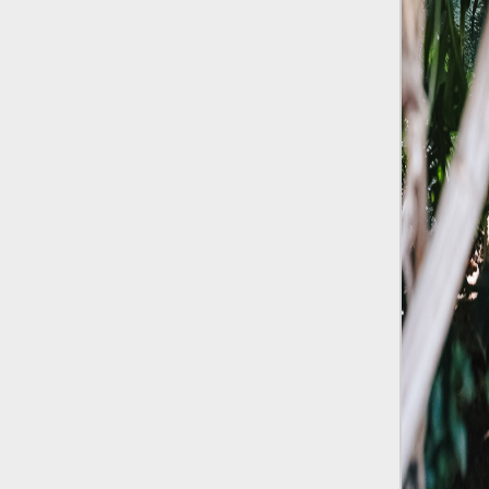
Risultato: 4 morti "in meno" e circa 600
feriti in più.
Fred Again ha passato 50 ore
consecutive in livestream su YouTube
per completare il suo nuovo mixtape
Lo
ha fatto insieme al collettivo LATIN
MAFIA, registrato tutto a Città del
Messico e intitolato (didascalicamente
ma efficacemente) 9 months & 50 hours.
I Massive Attack sono stati banditi a
vita da Singapore dopo aver esposto la
bandiera della Palestina durante un
concerto
Prima di essere espulsi hanno
subìto perquisizioni e il sequestro dei
passaporti. «Un'esperienza surreale», l'ha
definita la band.