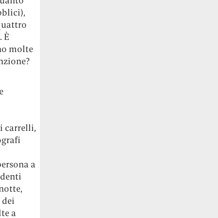
 quanto
blici),
quattro
. È
no molte
nzione?
e
 carrelli,
ografi
persona a
edenti
notte,
 dei
lte a