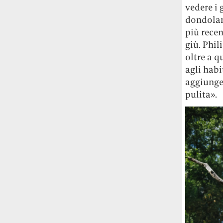
vedere i 
dondolano
più recen
giù. Phil
oltre a q
agli habi
aggiunge,
pulita».