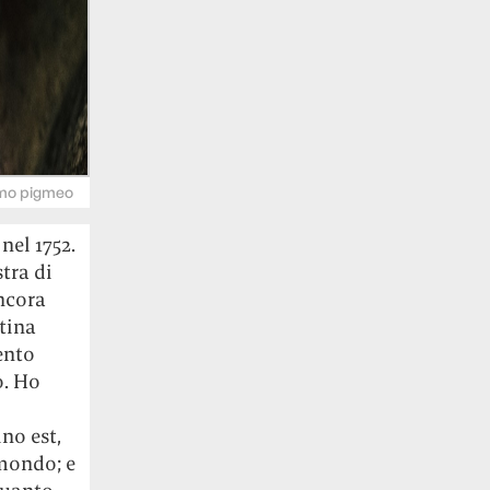
amo pigmeo
nel 1752.
tra di
ancora
tina
ento
o. Ho
no est,
 mondo; e