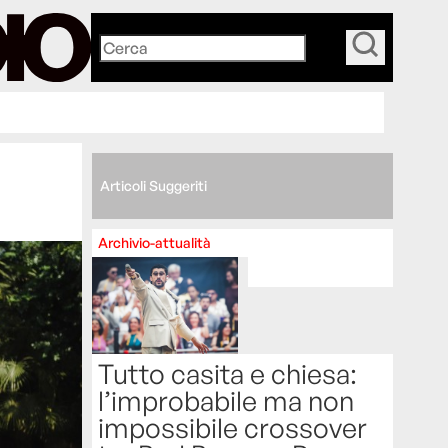
_
Articoli Suggeriti
Archivio-attualità
Tutto casita e chiesa:
l’improbabile ma non
impossibile crossover