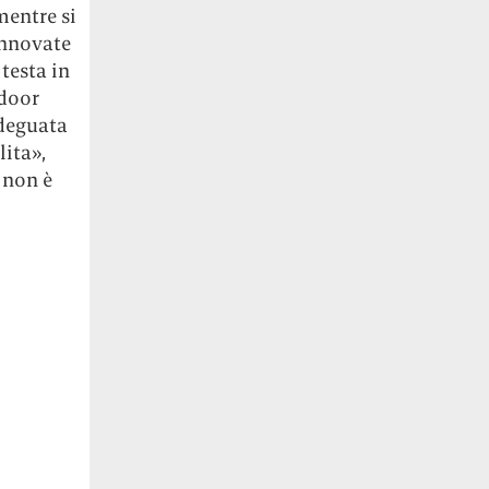
mentre si
innovate
testa in
ndoor
adeguata
lita»,
 non è