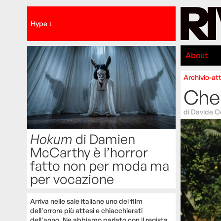
Hype ↓
About
Archivio-att
Che 
di
Davide 
Hokum
di Damien
McCarthy è l’horror
fatto non per moda ma
per vocazione
Arriva nelle sale italiane uno dei film
dell'orrore più attesi e chiacchierati
dell'anno. Ne abbiamo parlato con il regista