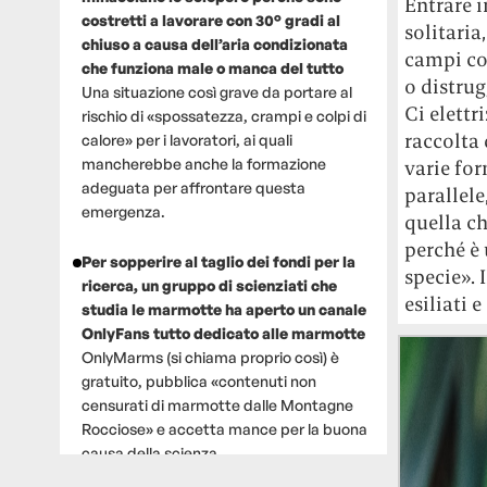
Entrare i
costretti a lavorare con 30° gradi al
solitaria
chiuso a causa dell’aria condizionata
campi col
che funziona male o manca del tutto
o distrug
Una situazione così grave da portare al
Ci elettri
rischio di «spossatezza, crampi e colpi di
raccolta 
calore» per i lavoratori, ai quali
mancherebbe anche la formazione
varie for
adeguata per affrontare questa
parallel
emergenza.
quella ch
perché è
Per sopperire al taglio dei fondi per la
specie». 
ricerca, un gruppo di scienziati che
esiliati 
studia le marmotte ha aperto un canale
OnlyFans tutto dedicato alle marmotte
OnlyMarms (si chiama proprio così) è
gratuito, pubblica «contenuti non
censurati di marmotte dalle Montagne
Rocciose» e accetta mance per la buona
causa della scienza.