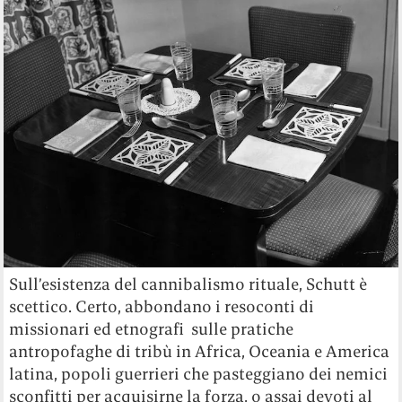
Sull’esistenza del cannibalismo rituale, Schutt è
scettico. Certo, abbondano i resoconti di
missionari ed etnografi sulle pratiche
antropofaghe di tribù in Africa, Oceania e America
latina, popoli guerrieri che pasteggiano dei nemici
sconfitti per acquisirne la forza, o assai devoti al