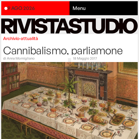
9 AGO 2026
Menu
Archivio-attualità
Cannibalismo, parliamone
di
Anna Momigliano
18 Maggio 2017