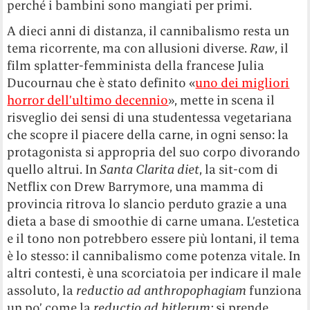
perché i bambini sono mangiati per primi.
A dieci anni di distanza, il cannibalismo resta un
tema ricorrente, ma con allusioni diverse.
Raw
, il
film splatter-femminista della francese Julia
Ducournau che è stato definito «
uno dei migliori
horror dell’ultimo decennio
», mette in scena il
risveglio dei sensi di una studentessa vegetariana
che scopre il piacere della carne, in ogni senso: la
protagonista si appropria del suo corpo divorando
quello altrui. In
Santa Clarita diet
, la sit-com di
Netflix con Drew Barrymore, una mamma di
provincia ritrova lo slancio perduto grazie a una
dieta a base di smoothie di carne umana. L’estetica
e il tono non potrebbero essere più lontani, il tema
è lo stesso: il cannibalismo come potenza vitale. In
altri contesti, è una scorciatoia per indicare il male
assoluto, la
reductio ad anthropophagiam
funziona
un po’ come la
reductio ad hitlerum:
si prende