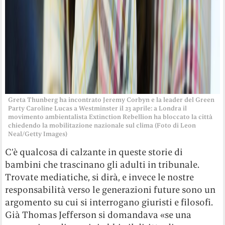
Greta Thunberg ha incontrato Jeremy Corbyn e la leader del Green
Party Caroline Lucas a Westminster il 23 aprile: a Londra il
movimento ambientalista Extinction Rebellion ha bloccato la città
chiedendo la mobilitazione nazionale sul clima (Foto di Leon
Neal/Getty Images)
C’è qualcosa di calzante in queste storie di
bambini che trascinano gli adulti in tribunale.
Trovate mediatiche, si dirà, e invece le nostre
responsabilità verso le generazioni future sono un
argomento su cui si interrogano giuristi e filosofi.
Già Thomas Jefferson si domandava «se una