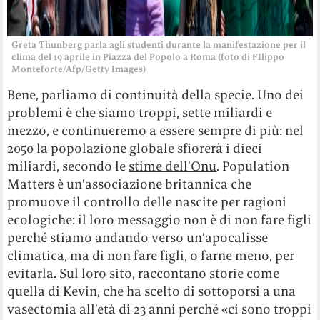
Greta Thunberg parla agli studenti durante la manifestazione per il
clima del 19 aprile in Piazza del Popolo a Roma (foto di FIlippo
Monteforte/Afp/Getty Images)
Bene, parliamo di continuità della specie. Uno dei
problemi è che siamo troppi, sette miliardi e
mezzo, e continueremo a essere sempre di più: nel
2050 la popolazione globale sfiorerà i dieci
miliardi, secondo le
stime dell’Onu
. Population
Matters è un’associazione britannica che
promuove il controllo delle nascite per ragioni
ecologiche: il loro messaggio non è di non fare figli
perché stiamo andando verso un’apocalisse
climatica, ma di non fare figli, o farne meno, per
evitarla. Sul loro sito, raccontano storie come
quella di Kevin, che ha scelto di sottoporsi a una
vasectomia all’età di 23 anni perché «ci sono troppi