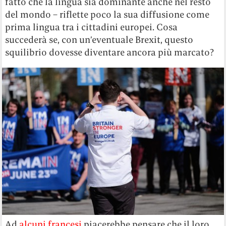
fatto che la lingua sia dominante anche nel resto
del mondo – riflette poco la sua diffusione come
prima lingua tra i cittadini europei. Cosa
succederà se, con un’eventuale Brexit, questo
squilibrio dovesse diventare ancora più marcato?
Ad
alcuni francesi
piacerebbe pensare che il loro