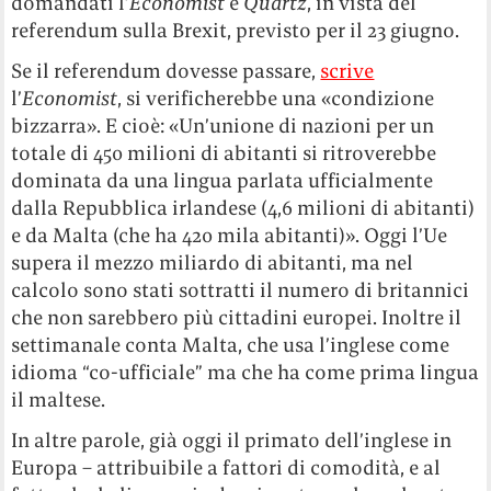
domandati l’
Economist
e
Quartz
, in vista del
referendum sulla Brexit, previsto per il 23 giugno.
Se il referendum dovesse passare,
scrive
l’
Economist
, si verificherebbe una «condizione
bizzarra». E cioè: «Un’unione di nazioni per un
totale di 450 milioni di abitanti si ritroverebbe
dominata da una lingua parlata ufficialmente
dalla Repubblica irlandese (4,6 milioni di abitanti)
e da Malta (che ha 420 mila abitanti)». Oggi l’Ue
supera il mezzo miliardo di abitanti, ma nel
calcolo sono stati sottratti il numero di britannici
che non sarebbero più cittadini europei. Inoltre il
settimanale conta Malta, che usa l’inglese come
idioma “co-ufficiale” ma che ha come prima lingua
il maltese.
In altre parole, già oggi il primato dell’inglese in
Europa – attribuibile a fattori di comodità, e al