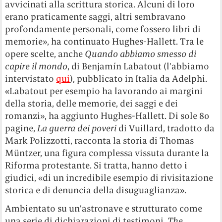
avvicinati alla scrittura storica. Alcuni di loro
erano praticamente saggi, altri sembravano
profondamente personali, come fossero libri di
memorie», ha continuato Hughes-Hallett. Tra le
opere scelte, anche
Quando abbiamo smesso di
capire il mondo
, di Benjamín Labatout (l’abbiamo
intervistato
qui
), pubblicato in Italia da Adelphi.
«Labatout per esempio ha lavorando ai margini
della storia, delle memorie, dei saggi e dei
romanzi», ha aggiunto Hughes-Hallett. Di sole 80
pagine,
La guerra dei poveri
di Vuillard, tradotto da
Mark Polizzotti, racconta la storia di Thomas
Müntzer, una figura complessa vissuta durante la
Riforma protestante. Si tratta, hanno detto i
giudici, «di un incredibile esempio di rivisitazione
storica e di denuncia della disuguaglianza».
Ambientato su un’astronave e strutturato come
una serie di dichiarazioni di testimoni,
The