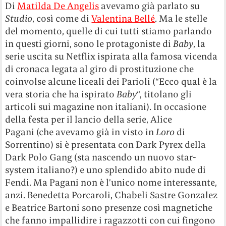
Di
Matilda De Angelis
avevamo già parlato su
Studio
, così come di
Valentina Bellé
. Ma le stelle
del momento, quelle di cui tutti stiamo parlando
in questi giorni, sono le protagoniste di
Baby
, la
serie uscita su Netflix ispirata alla famosa vicenda
di cronaca legata al giro di prostituzione che
coinvolse alcune liceali dei Parioli (“Ecco qual è la
vera storia che ha ispirato
Baby
“, titolano gli
articoli sui magazine non italiani). In occasione
della festa per il lancio della serie, Alice
Pagani (che avevamo già in visto in
Loro
di
Sorrentino) si è presentata con Dark Pyrex della
Dark Polo Gang (sta nascendo un nuovo star-
system italiano?) e uno splendido abito nude di
Fendi. Ma Pagani non è l’unico nome interessante,
anzi. Benedetta Porcaroli, Chabeli Sastre Gonzalez
e Beatrice Bartoni sono presenze così magnetiche
che fanno impallidire i ragazzotti con cui fingono