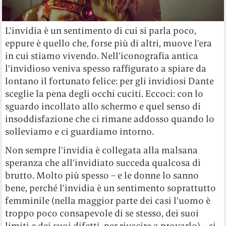
L’invidia è un sentimento di cui si parla poco,
eppure è quello che, forse più di altri, muove l’era
in cui stiamo vivendo. Nell’iconografia antica
l’invidioso veniva spesso raffigurato a spiare da
lontano il fortunato felice: per gli invidiosi Dante
sceglie la pena degli occhi cuciti. Eccoci: con lo
sguardo incollato allo schermo e quel senso di
insoddisfazione che ci rimane addosso quando lo
solleviamo e ci guardiamo intorno.
Non sempre l’invidia è collegata alla malsana
speranza che all’invidiato succeda qualcosa di
brutto. Molto più spesso – e le donne lo sanno
bene, perché l’invidia è un sentimento soprattutto
femminile (nella maggior parte dei casi l’uomo è
troppo poco consapevole di se stesso, dei suoi
limiti e dei suoi difetti, per riuscire a provarlo) – si