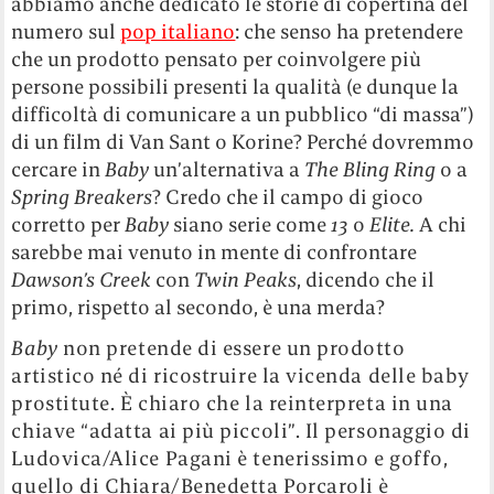
abbiamo anche dedicato le storie di copertina del
numero sul
pop italiano
: che senso ha pretendere
che un prodotto pensato per coinvolgere più
persone possibili presenti la qualità (e dunque la
difficoltà di comunicare a un pubblico “di massa”)
di un film di Van Sant o Korine? Perché dovremmo
cercare in
Baby
un’alternativa a
The Bling Ring
o a
Spring Breakers
? Credo che il campo di gioco
corretto per
Baby
siano serie come
13
o
Elite.
A chi
sarebbe mai venuto in mente di confrontare
Dawson’s Creek
con
Twin Peaks
, dicendo che il
primo, rispetto al secondo, è una merda?
Baby
non pretende di essere un prodotto
artistico né di ricostruire la vicenda delle baby
prostitute. È chiaro che la reinterpreta in una
chiave “adatta ai più piccoli”. Il personaggio di
Ludovica/Alice Pagani è tenerissimo e goffo,
quello di Chiara/Benedetta Porcaroli è