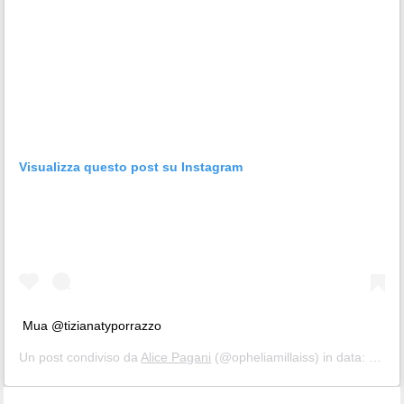
Visualizza questo post su Instagram
Mua @tizianatyporrazzo
Un post condiviso da
Alice Pagani
(@opheliamillaiss) in data:
Dic 5