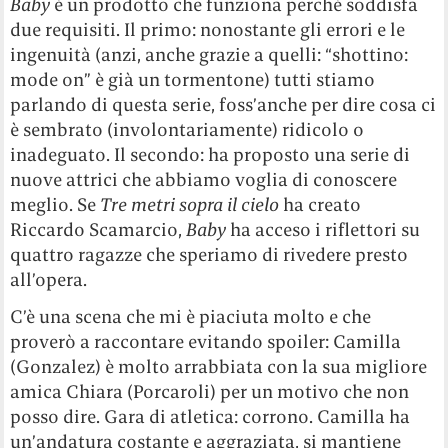
Baby
è un prodotto che funziona perché soddisfa
due requisiti. Il primo: nonostante gli errori e le
ingenuità (anzi, anche grazie a quelli: “shottino:
mode on” è già un tormentone) tutti stiamo
parlando di questa serie, foss’anche per dire cosa ci
è sembrato (involontariamente) ridicolo o
inadeguato. Il secondo: ha proposto una serie di
nuove attrici che abbiamo voglia di conoscere
meglio. Se
Tre metri sopra il cielo
ha creato
Riccardo Scamarcio,
Baby
ha acceso i riflettori su
quattro ragazze che speriamo di rivedere presto
all’opera.
C’è una scena che mi è piaciuta molto e che
proverò a raccontare evitando spoiler: Camilla
(Gonzalez) è molto arrabbiata con la sua migliore
amica Chiara (Porcaroli) per un motivo che non
posso dire. Gara di atletica: corrono. Camilla ha
un’andatura costante e aggraziata, si mantiene