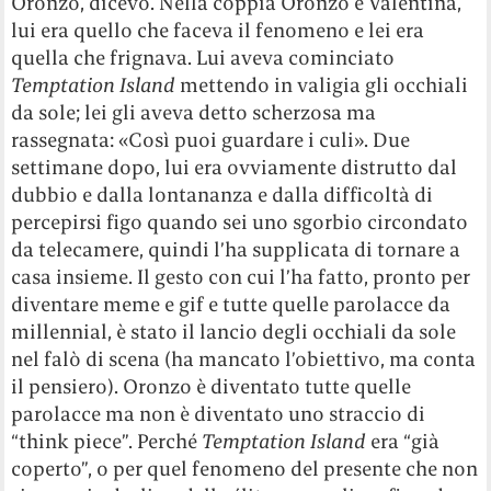
Oronzo, dicevo. Nella coppia Oronzo e Valentina,
lui era quello che faceva il fenomeno e lei era
quella che frignava. Lui aveva cominciato
Temptation Island
mettendo in valigia gli occhiali
da sole; lei gli aveva detto scherzosa ma
rassegnata: «Così puoi guardare i culi». Due
settimane dopo, lui era ovviamente distrutto dal
dubbio e dalla lontananza e dalla difficoltà di
percepirsi figo quando sei uno sgorbio circondato
da telecamere, quindi l’ha supplicata di tornare a
casa insieme. Il gesto con cui l’ha fatto, pronto per
diventare meme e gif e tutte quelle parolacce da
millennial, è stato il lancio degli occhiali da sole
nel falò di scena (ha mancato l’obiettivo, ma conta
il pensiero). Oronzo è diventato tutte quelle
parolacce ma non è diventato uno straccio di
“think piece”. Perché
Temptation Island
era “già
coperto”, o per quel fenomeno del presente che non