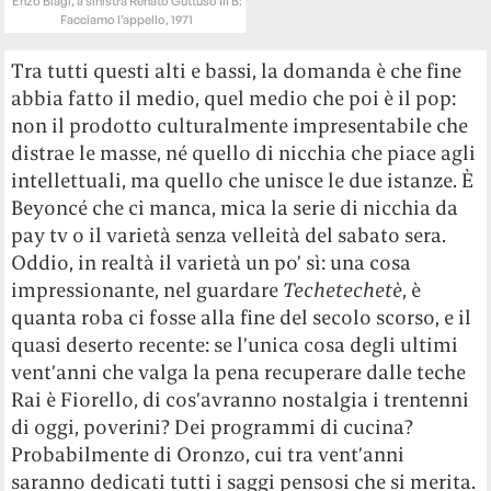
Enzo Biagi, a sinistra Renato Guttuso III B:
Facciamo l’appello, 1971
Tra tutti questi alti e bassi, la domanda è che fine
abbia fatto il medio, quel medio che poi è il pop:
non il prodotto culturalmente impresentabile che
distrae le masse, né quello di nicchia che piace agli
intellettuali, ma quello che unisce le due istanze. È
Beyoncé che ci manca, mica la serie di nicchia da
pay tv o il varietà senza velleità del sabato sera.
Oddio, in realtà il varietà un po’ sì: una cosa
impressionante, nel guardare
Techetechetè
, è
quanta roba ci fosse alla fine del secolo scorso, e il
quasi deserto recente: se l’unica cosa degli ultimi
vent’anni che valga la pena recuperare dalle teche
Rai è Fiorello, di cos’avranno nostalgia i trentenni
di oggi, poverini? Dei programmi di cucina?
Probabilmente di Oronzo, cui tra vent’anni
saranno dedicati tutti i saggi pensosi che si merita.