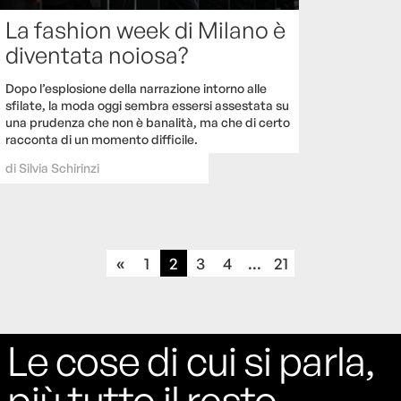
La fashion week di Milano è
diventata noiosa?
Dopo l’esplosione della narrazione intorno alle
sfilate, la moda oggi sembra essersi assestata su
una prudenza che non è banalità, ma che di certo
racconta di un momento difficile.
di
Silvia Schirinzi
«
1
2
3
4
...
21
Le cose di cui si parla,
più tutto il resto.