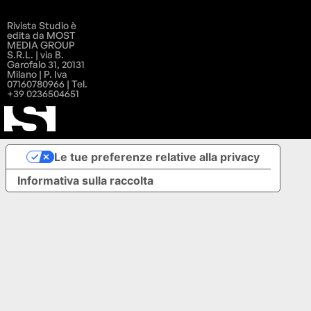
Rivista Studio è
edita da MOST
MEDIA GROUP
S.R.L. | via B.
Garofalo 31, 20131
Milano | P. Iva
07160780966 | Tel.
+39 0236504651
Le tue preferenze relative alla privacy
Informativa sulla raccolta