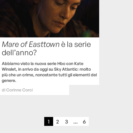
Mare of Easttown
è la serie
dell’anno?
Abbiamo visto la nuova serie Hbo con Kate
Winslet, in arrivo da oggi su Sky Atlantic: molto
più che un crime, nonostante tutti gli elementi del
genere.
di
Corinne Corci
1
2
3
...
6