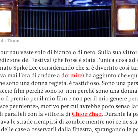
 da Titane
ournau veste solo di bianco o di nero. Sulla sua vittor
dizione del Festival (che forse è stata l’unica cosa ad 
ato Spike Lee considerando che si è divertito così ta
va mai l’ora di andare a
dormire
) ha aggiunto che «q
he sono una donna regista, è fastidioso. Sono una per
faccio film perché sono io, non perché sono una donna.
o il premio per il mio film e non per il mio genere pe
sce per niente», motivo per cui avrebbe poco senso lan
i paralleli con la vittoria di
Chloé Zhao
. Durante la 
va le strade riempirsi di zombie mentre noi ce ne s
 delle case a osservarli dalla finestra, sprangando le po