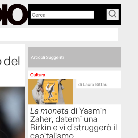
_
 del
Articoli Suggeriti
Cultura
di
Laura Bittau
La moneta
di Yasmin
Zaher, datemi una
Birkin e vi distruggerò il
capitalismo