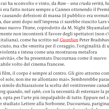
 cui ha sconvolto e vinto, da
Raw
– una cruda verità
, h
si era fatto notare sempre a Cannes ottenendo il Prem
e causando defezioni di massa (il pubblico era svenut
a, due anni dopo nell’impresa ci sarebbe riuscito Lars
l suo nuovo
Titane
, coprodotto da M. Night Shyamalan
ente non incontrerà il favore degli spettatori (non c
italiana), come ha scritto sul
Guardian
Peter Bradshaw
ciuto, ma che «merita per il coraggio, l’originalità di 
 violenta e intesa come una mostruosa metafora
lusività», che ha presentato Ducournau come il nuovo
abile volto del cinema francese.
 film, il corpo è sempre al centro. Gli giro attorno co
col sole, non me ne allontano mai». Sembrerebbe para
simile dichiarazione la scelta del ventitreenne cana
g quando, nel 1966, con la necessità di esternare la p
à, opta per l’arte più impalpabile di tutte. Eppure nel 
r studiato Lettere alla Sorbonne, Ducournau, parigina