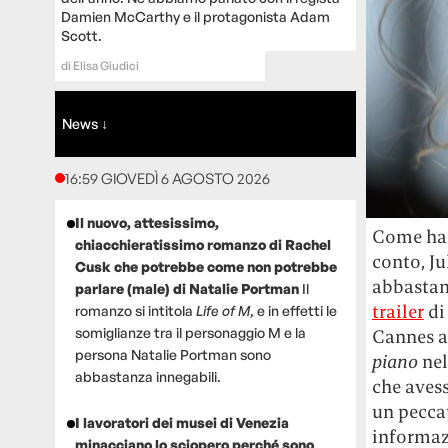
Damien McCarthy e il protagonista Adam
Scott.
di
Elisa Giudici
News ↓
16:59 GIOVEDÌ 6 AGOSTO 2026
Il nuovo, attesissimo,
Come ha 
chiacchieratissimo romanzo di Rachel
conto, Ju
Cusk che potrebbe come non potrebbe
abbastan
parlare (male) di Natalie Portman
Il
trailer
d
romanzo si intitola
Life of M
, e in effetti le
somiglianze tra il personaggio M e la
Cannes a
persona Natalie Portman sono
piano
nel
abbastanza innegabili.
che aves
un peccat
I lavoratori dei musei di Venezia
informazi
minacciano lo sciopero perché sono