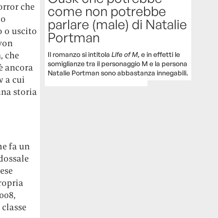
orror che
come non potrebbe
io
parlare (male) di Natalie
o o uscito
Portman
 von
, che
Il romanzo si intitola
Life of M
, e in effetti le
somiglianze tra il personaggio M e la persona
’è ancora
Natalie Portman sono abbastanza innegabili.
 a cui
una storia
me fa un
dossale
dese
ropria
2008,
 classe