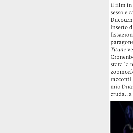
Risultato: 4 morti "in meno" e circa 600
il film i
feriti in più.
sesso e c
Ducournau
Fred Again ha passato 50 ore
inserto d
consecutive in livestream su YouTube
fissazion
per completare il suo nuovo mixtape
Lo
paragon
ha fatto insieme al collettivo LATIN
Titane
ve
MAFIA, registrato tutto a Città del
Messico e intitolato (didascalicamente
Cronenbe
ma efficacemente) 9 months & 50 hours.
stata la
zoomorfe
I Massive Attack sono stati banditi a
racconti 
vita da Singapore dopo aver esposto la
mio Dna»,
bandiera della Palestina durante un
cruda, la
concerto
Prima di essere espulsi hanno
subìto perquisizioni e il sequestro dei
passaporti. «Un'esperienza surreale», l'ha
definita la band.