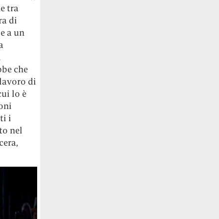
e tra
ra di
e a un
a
l
bbe che
lavoro di
ui lo è
oni
i i
to nel
cera,