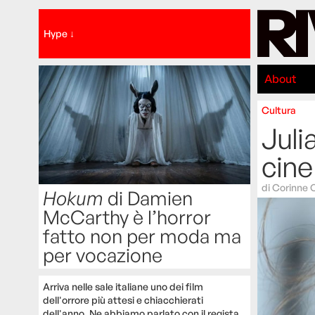
Hype ↓
About
Cultura
Juli
cin
di
Corinne 
Hokum
di Damien
McCarthy è l’horror
fatto non per moda ma
per vocazione
Arriva nelle sale italiane uno dei film
dell'orrore più attesi e chiacchierati
dell'anno. Ne abbiamo parlato con il regista