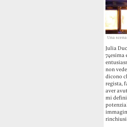
Una scena
Julia Duc
74esima e
entusiasm
non vede
dicono c
regista, 
aver avut
mi defini
potenzial
immagina
rinchiusi