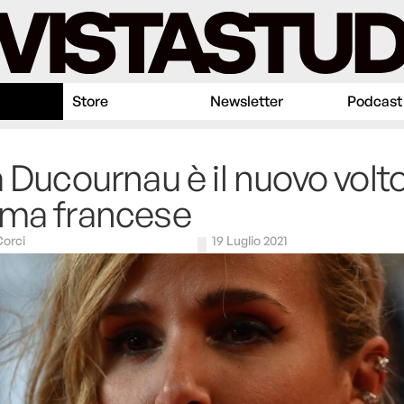
Store
Newsletter
Podcast
a Ducournau è il nuovo volto
ema francese
Corci
19 Luglio 2021