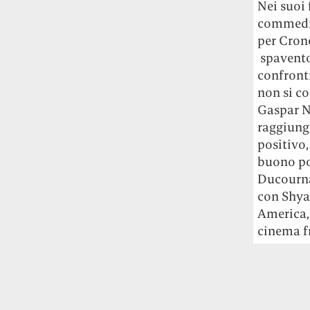
Nei suoi 
commedia,
per Crone
spaventos
confront
non si co
Gaspar N
raggiung
positivo,
buono po
Ducournau
con Shya
America, 
cinema fr