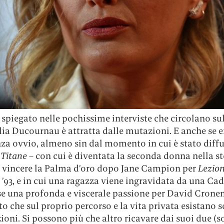
spiegato nelle pochissime interviste che circolano su
lia Ducournau è attratta dalle mutazioni. E anche se e
za ovvio, almeno sin dal momento in cui è stato diffu
i
Titane
– con cui è diventata la seconda donna nella st
 vincere la Palma d’oro dopo Jane Campion per
Lezion
 ’93, e in cui una ragazza viene ingravidata da una Cad
se una profonda e viscerale passione per David Cronen
o che sul proprio percorso e la vita privata esistano s
oni. Si possono più che altro ricavare dai suoi due (s