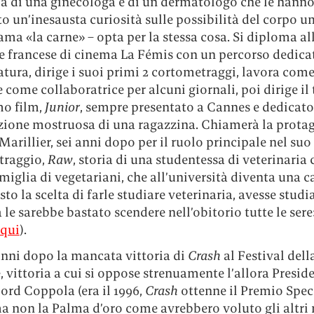
lia di una ginecologa e di un dermatologo che le hann
to un’inesausta curiosità sulle possibilità del corpo 
iama «la carne» – opta per la stessa cosa. Si diploma a
e francese di cinema La Fémis con un percorso dedicat
tura, dirige i suoi primi 2 cortometraggi, lavora come
e come collaboratrice per alcuni giornali, poi dirige il
mo film,
Junior
, sempre presentato a Cannes e dedicato
uzione mostruosa di una ragazzina. Chiamerà la protag
arillier, sei anni dopo per il ruolo principale nel su
traggio,
Raw
, storia di una studentessa di veterinaria 
miglia di vegetariani, che all’università diventa una 
sto la scelta di farle studiare veterinaria, avesse studi
le sarebbe bastato scendere nell’obitorio tutte le sere
qui
).
anni dopo la mancata vittoria di
Crash
al Festival dell
, vittoria a cui si oppose strenuamente l’allora Presid
ord Coppola (era il 1996,
Crash
ottenne il Premio Speci
ma non la Palma d’oro come avrebbero voluto gli altri