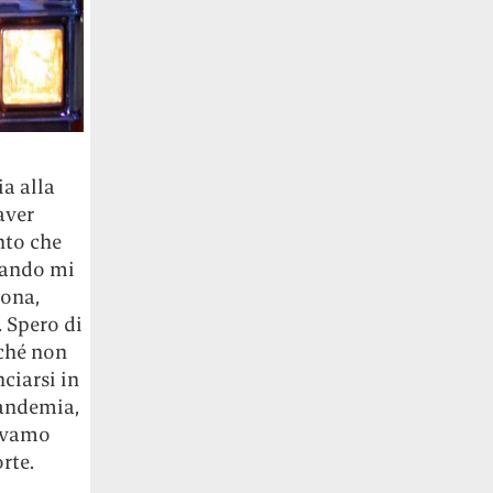
ia alla
aver
nto che
uando mi
sona,
 Spero di
rché non
ciarsi in
pandemia,
tavamo
rte.