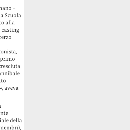
o
umano –
lla Scuola
o alla
 casting
 terzo
onista,
o primo
cresciuta
cannibale
ato
», aveva
a
ente
ale della
 membri),