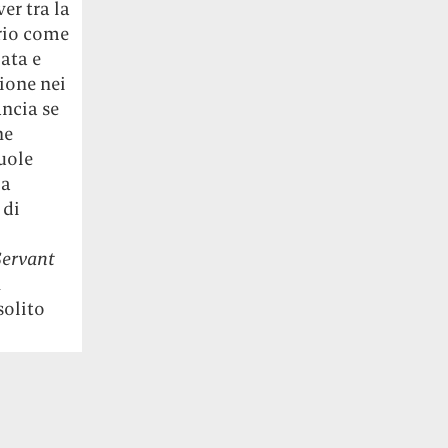
er tra la
prio come
ata e
ione nei
ncia se
he
uole
ia
 di
Servant
n
solito