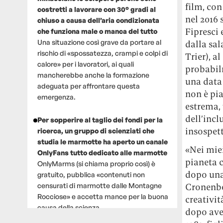
film, con
costretti a lavorare con 30° gradi al
nel 2016 
chiuso a causa dell’aria condizionata
Fipresci 
che funziona male o manca del tutto
Una situazione così grave da portare al
dalla sal
rischio di «spossatezza, crampi e colpi di
Trier), a
calore» per i lavoratori, ai quali
probabilm
mancherebbe anche la formazione
una data 
adeguata per affrontare questa
non è pia
emergenza.
estrema,
dell’inc
Per sopperire al taglio dei fondi per la
insospett
ricerca, un gruppo di scienziati che
studia le marmotte ha aperto un canale
«Nei miei
OnlyFans tutto dedicato alle marmotte
pianeta 
OnlyMarms (si chiama proprio così) è
dopo una 
gratuito, pubblica «contenuti non
censurati di marmotte dalle Montagne
Cronenber
Rocciose» e accetta mance per la buona
creativit
causa della scienza.
dopo ave