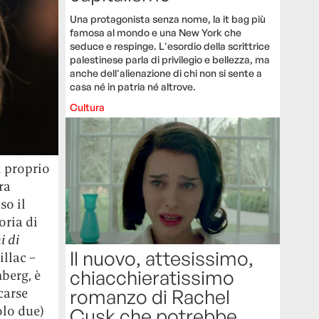
Una protagonista senza nome, la it bag più
famosa al mondo e una New York che
seduce e respinge. L'esordio della scrittrice
palestinese parla di privilegio e bellezza, ma
anche dell'alienazione di chi non si sente a
casa né in patria né altrove.
Cultura
l proprio
ra
so il
oria di
i di
Il nuovo, attesissimo,
illac –
chiacchieratissimo
berg, è
romanzo di Rachel
carse
olo due)
Cusk che potrebbe