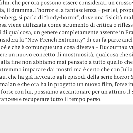
film, che per ora possono essere considerati un crossov
 il dramma, l’horror e la fantascienza – per lei, pro
nberg, si parla di “body-horror”, dove una fisicità mal
a viene utilizzata come strumento di critica o rifless
i di qualcosa, un genere completamente assente in Fra
nsidera la “New French Extremity” di cui fa parte anc
oé e che è comunque una cosa diversa – Ducournau v
ere un nuovo concetto di mostruosità, qualcosa che s
 alla fine non abbiamo mai pensato a tutto quello che
tremmo imparare dai mostri ma è certo che con Julia
, che ha già lavorato agli episodi della serie horror
malan e che ora ha in progetto un nuovo film, forse i
forse con lui, possiamo accantonare per un attimo il 
ancese e recuperare tutto il tempo perso.