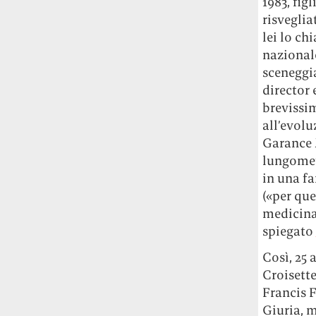
1983, fig
Le ondate di caldo potrebbero far
risveglia
aumentare il prezzo del cibo più della
lei lo ch
guerra in Iran e della crisi nello Stretto
nazional
di Hormuz
Addirittura un punto
sceneggia
percentuale di inflazione alimentare in
più, un aumento del costo del cibo che
director 
nel 2027 rischia di arrivare al 3 per cento.
brevissi
all’evol
Il ristorante Trippa ha tolto dal menù i
Garance M
suoi due piatti più celebri perché troppe
lungome
persone prendevano solo quelli per
in una fa
fotografarli
L'ha spiegato lo chef Diego
(«per que
Rossi, per provare a sfuggire alle
medicina 
tendenze dettate da Instagram anche
sulla ristorazione.
spiegato
Così, 25 
Il Pentagono ha improvvisamente
Croisette
cambiato il modo in cui conta i morti e i
Francis F
feriti nella guerra in Iran
Pare su
richiesta diretta dalla Casa Bianca.
Giuria, 