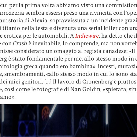
n cui per la prima volta abbiamo visto una commistion
arrozzeria sembra essersi preso una rivincita con l’ope
: storia di Alexia, sopravvissuta a un incidente grazi
i titanio nella testa e divenuta una serial killer con un
e erotica per le automobili. A
Indiewire
, ha detto che i
e con
Crash
è inevitabile, lo comprende, ma non vorre
nisse considerato un omaggio al regista canadese: «Il 
rg è stato fondamentale per me, allo stesso modo in c
 mitologia greca quando ero bambina», incesti, mutazi
, smembramenti, «allo stesso modo in cui lo sono stat
dei miei genitori. […] Il lavoro di Cronenberg è piuttos
 così come le fotografie di Nan Goldin, «spietata, sin
 amo».