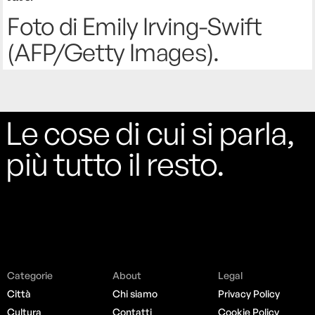
Foto di Emily Irving-Swift
(AFP/Getty Images).
Le cose di cui si parla,
più tutto il resto.
Categorie
About
Legal
Città
Chi siamo
Privacy Policy
Cultura
Contatti
Cookie Policy