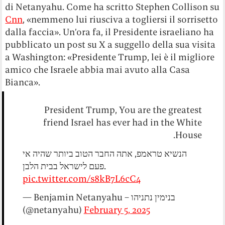
di Netanyahu. Come ha scritto Stephen Collison su
Cnn
, «nemmeno lui riusciva a togliersi il sorrisetto
dalla faccia». Un’ora fa, il Presidente israeliano ha
pubblicato un post su X a suggello della sua visita
a Washington: «Presidente Trump, lei è il migliore
amico che Israele abbia mai avuto alla Casa
Bianca».
President Trump, You are the greatest
friend Israel has ever had in the White
House.
הנשיא טראמפ, אתה החבר הטוב ביותר שהיה אי
פעם לישראל בבית הלבן.
pic.twitter.com/s8kB7L6cC4
— Benjamin Netanyahu – בנימין נתניהו
(@netanyahu)
February 5, 2025