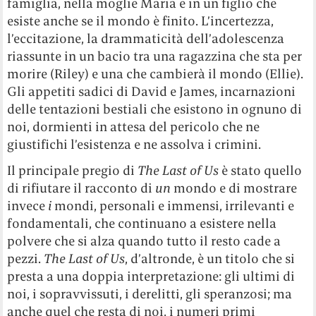
famiglia, nella moglie Maria e in un figlio che
esiste anche se il mondo è finito. L’incertezza,
l’eccitazione, la drammaticità dell’adolescenza
riassunte in un bacio tra una ragazzina che sta per
morire (Riley) e una che cambierà il mondo (Ellie).
Gli appetiti sadici di David e James, incarnazioni
delle tentazioni bestiali che esistono in ognuno di
noi, dormienti in attesa del pericolo che ne
giustifichi l’esistenza e ne assolva i crimini.
Il principale pregio di
The Last of Us
è stato quello
di rifiutare il racconto di
un
mondo e di mostrare
invece
i
mondi, personali e immensi, irrilevanti e
fondamentali, che continuano a esistere nella
polvere che si alza quando tutto il resto cade a
pezzi.
The Last of Us
, d’altronde, è un titolo che si
presta a una doppia interpretazione: gli ultimi di
noi, i sopravvissuti, i derelitti, gli speranzosi; ma
anche quel che resta di noi, i numeri primi