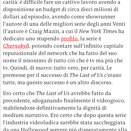
carità: è difficile fare un cattivo lavoro avendo a
disposizione un budget di circa dieci milioni di
dollari ad episodio, avendo come showrunner
l’autore di una delle migliori serie degli anni Venti
(l’autore è Craig Mazin, a cui il
New York Times
ha
dedicato uno stupendo
profilo
, la serie è
Chernobyl
), potendo contare sull’infinito capitale
reputazionale del network che ha fatto del suo
nome il sinonimo di tutto ciò che è tv ma più che
tv. Quindi, di nuovo: tutto vero, per carità. Le
premesse per il successo di
The Last of Us
c’erano
tutte, ma
questo
successo è un altro discorso.
Ero certo che
The Last of Us
avrebbe fatto da
precedente, sdoganando finalmente il videogioco,
stabilendone definitivamente la dignità di
medium narrativo. Ero certo che dopo questa serie
l’industria videoludica sarebbe stata saccheggiata
da una Hollywood sempre più disperatamente alla