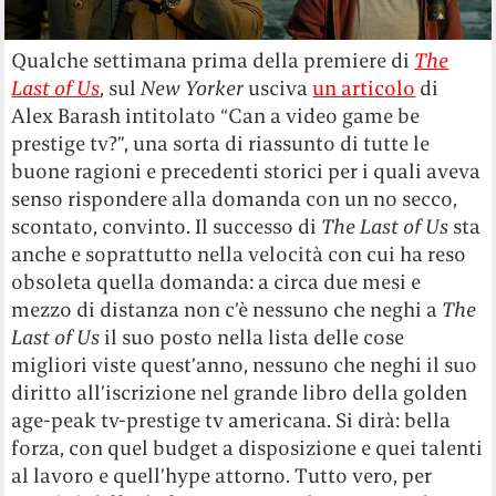
Qualche settimana prima della premiere di
The
Last of Us
, sul
New Yorker
usciva
un articolo
di
Alex Barash intitolato “Can a video game be
prestige tv?”, una sorta di riassunto di tutte le
buone ragioni e precedenti storici per i quali aveva
senso rispondere alla domanda con un no secco,
scontato, convinto. Il successo di
The Last of Us
sta
anche e soprattutto nella velocità con cui ha reso
obsoleta quella domanda: a circa due mesi e
mezzo di distanza non c’è nessuno che neghi a
The
Last of Us
il suo posto nella lista delle cose
migliori viste quest’anno, nessuno che neghi il suo
diritto all’iscrizione nel grande libro della golden
age-peak tv-prestige tv americana. Si dirà: bella
forza, con quel budget a disposizione e quei talenti
al lavoro e quell’hype attorno. Tutto vero, per