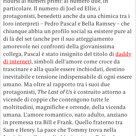
ridursi ai numeri primi: al numero due, in
particolare. Il numero di Joel ed Ellie, i
protagonisti, benedetti anche da una chimica tra i
loro interpreti – Pedro Pascal e Bella Ramsey – che
chiunque abbia un profilo social sa esistere pure al
di là del set (anche per il suo atteggiamento
amorevole nei confronti della giovanissima
collega, Pascal è stato insignito del titolo di
daddy
di internet
), simboli dell’amore come croce da
trascinare e alla quale essere inchiodati, destino
inevitabile e tensione indispensabile di ogni essere
umano. Ma oltre al rapporto tra i suoi due
protagonisti,
The Last of Us
è costruito attorno a
vicende di coppie che contengono tutte le
moltitudini, magnifiche e orrende, della vicenda
umana. L’amore romantico, nato adulto, anziano
in premessa tra Bill e Frank. Quello fraterno tra
Sam e Henry. La pace che Tommy trova nella