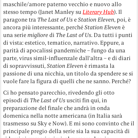
maschile/amore paterno vecchio e nuovo allo
stesso tempo (Janet Manley su
Literary Hub
). Il
paragone tra
The Last of Us
e
Station Eleven
, poi, è
ancora più interessante, perché
Station Eleven
è
una serie
migliore
di
The Last of Us
. Da tutti i punti
di vista: estetico, tematico, narrativo. Eppure, a
parità di apocalissi pandemiche – fungo da una
parte, virus simil-influenzale dall’altra – e di diari
di sopravvissuti,
Station Eleven
è rimasta la
passione di una nicchia, un titolo da spendere se si
vuole fare la figura di quelli che ne sanno. Perché?
Ci ho pensato parecchio, rivedendo gli otto
episodi di
The Last of Us
usciti fin qui, in
preparazione del finale che andrà in onda
domenica nella notte americana (in Italia sarà
trasmesso su Sky e Now). E mi sono convinto che il
principale pregio della serie sia la sua capacità di