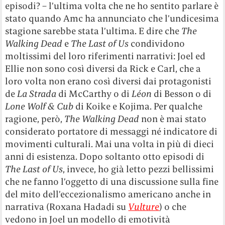
episodi? – l’ultima volta che ne ho sentito parlare è
stato quando Amc ha annunciato che l’undicesima
stagione sarebbe stata l’ultima. E dire che
The
Walking Dead
e
The Last of Us
condividono
moltissimi del loro riferimenti narrativi: Joel ed
Ellie non sono così diversi da Rick e Carl, che a
loro volta non erano così diversi dai protagonisti
de
La Strada
di McCarthy o di
Léon
di Besson o di
Lone Wolf & Cub
di Koike e Kojima. Per qualche
ragione, però,
The Walking Dead
non è mai stato
considerato portatore di messaggi né indicatore di
movimenti culturali. Mai una volta in più di dieci
anni di esistenza. Dopo soltanto otto episodi di
The Last of Us
, invece, ho già letto pezzi bellissimi
che ne fanno l’oggetto di una discussione sulla fine
del mito dell’eccezionalismo americano anche in
narrativa (Roxana Hadadi su
Vulture
) o che
vedono in Joel un modello di emotività