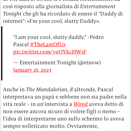
così risposto alla giornalista di
Entertainment
Tonight
che gli ha ricordato di essere il “Daddy di
internet”: «I’m your cool, slutty Daddy».
“I am your cool, slutty daddy.” -Pedro
Pascal
#TheLastOfUs
pic.twitter.com/yeQYkcHW1F
— Entertainment Tonight (@etnow)
January 16, 2023
Anche in
The Mandalorian
, d’altronde, Pascal
interpretava un papà e sebbene non sia padre nella
vita reale – in un’intervista a
Wired
aveva detto di
non essere ancora sicuro di volere figli o meno –
l’idea di interpretarne uno sullo schermo lo aveva
sempre solleticato molto. Ovviamente,