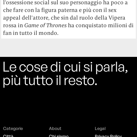
l’ossessione social sul suo personaggio ha poco a
che fare con la figura paterna e più con il sex
appeal dell’attore, che sin dal ruolo della Vipera
rossa in
Game of Thrones
ha conquistato milioni di
fan in tutto il mondo.
Le cose di cui si parla,
più tutto il resto.
Categorie
About
Legal
Città
Chi siamo
Privacy Policy