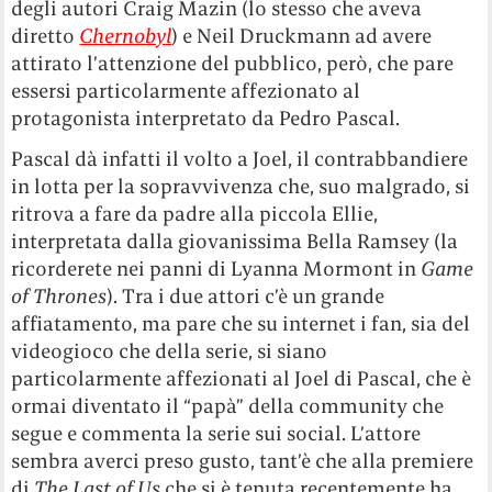
degli autori Craig Mazin (lo stesso che aveva
diretto
Chernobyl
) e Neil Druckmann ad avere
attirato l’attenzione del pubblico, però, che pare
essersi particolarmente affezionato al
protagonista interpretato da Pedro Pascal.
Pascal dà infatti il volto a Joel, il contrabbandiere
in lotta per la sopravvivenza che, suo malgrado, si
ritrova a fare da padre alla piccola Ellie,
interpretata dalla giovanissima Bella Ramsey (la
ricorderete nei panni di Lyanna Mormont in
Game
of Thrones
). Tra i due attori c’è un grande
affiatamento, ma pare che su internet i fan, sia del
videogioco che della serie, si siano
particolarmente affezionati al Joel di Pascal, che è
ormai diventato il “papà” della community che
segue e commenta la serie sui social. L’attore
sembra averci preso gusto, tant’è che alla premiere
di
The Last of Us
che si è tenuta recentemente ha