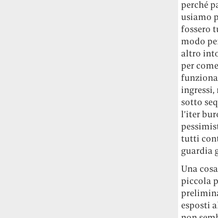
perché p
usiamo pe
fossero t
modo per 
altro int
per come 
funziona 
ingressi,
sotto se
l’iter bu
pessimist
tutti con
guardia g
Una cosa 
piccola p
prelimina
esposti a
non sembr