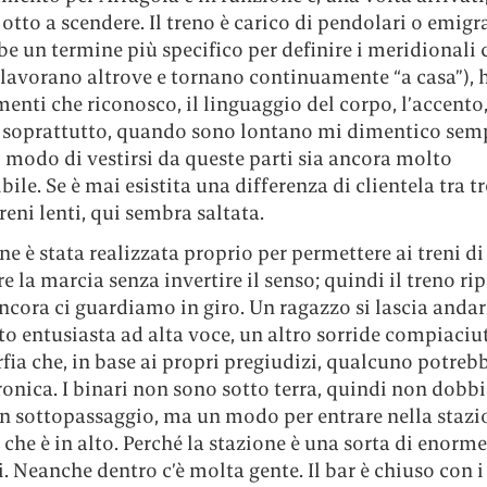
 otto a scendere. Il treno è carico di pendolari o emigr
be un termine più specifico per definire i meridionali 
 lavorano altrove e tornano continuamente “a casa”), 
enti che riconosco, il linguaggio del corpo, l’accento, 
i, soprattutto, quando sono lontano mi dimentico sem
 modo di vestirsi da queste parti sia ancora molto
bile. Se è mai esistita una differenza di clientela tra t
treni lenti, qui sembra saltata.
ne è stata realizzata proprio per permettere ai treni di
e la marcia senza invertire il senso; quindi il treno ri
cora ci guardiamo in giro. Un ragazzo si lascia andar
 entusiasta ad alta voce, un altro sorride compiaciu
ia che, in base ai propri pregiudizi, qualcuno potreb
ronica. I binari non sono sotto terra, quindi non dob
un sottopassaggio, ma un modo per entrare nella stazi
 che è in alto. Perché la stazione è una sorta di enorm
i. Neanche dentro c’è molta gente. Il bar è chiuso con i 