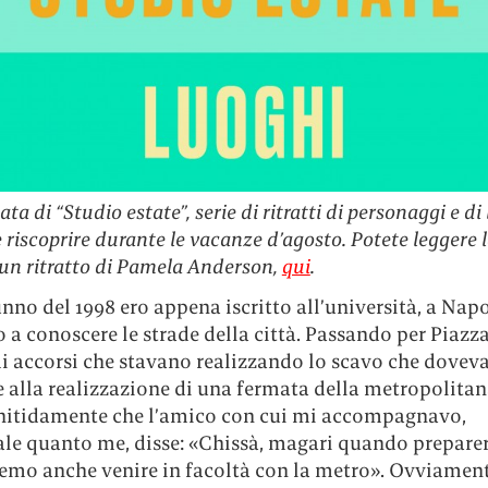
ta di “Studio estate”, serie di ritratti di personaggi e di
e riscoprire durante le vacanze d’agosto. Potete leggere l
un ritratto di Pamela Anderson,
qui
.
nno del 1998 ero appena iscritto all’università, a Napol
a conoscere le strade della città. Passando per Piazz
 accorsi che stavano realizzando lo scavo che dovev
 alla realizzazione di una fermata della metropolitan
nitidamente che l’amico con cui mi accompagnavo,
ale quanto me, disse: «Chissà, magari quando prepare
remo anche venire in facoltà con la metro». Ovviament