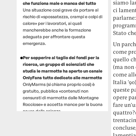
siamo lau
che funziona male o manca del tutto
ci lamen
Una situazione così grave da portare al
rischio di «spossatezza, crampi e colpi di
parlarne:
calore» per i lavoratori, ai quali
programmi
mancherebbe anche la formazione
Stato che
adeguata per affrontare questa
Un parch
emergenza.
come prog
Per sopperire al taglio dei fondi per la
quello ch
ricerca, un gruppo di scienziati che
(ma non 
studia le marmotte ha aperto un canale
come allo
OnlyFans tutto dedicato alle marmotte
Italia ’9
OnlyMarms (si chiama proprio così) è
queste pa
gratuito, pubblica «contenuti non
opere pa
censurati di marmotte dalle Montagne
fare un’
Rocciose» e accetta mance per la buona
causa della scienza.
quattro?
trentacin
Le ondate di caldo potrebbero far
concluse,
aumentare il prezzo del cibo più della
lamentiam