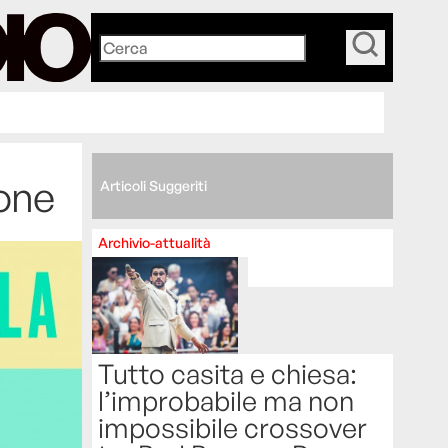
_
mone
Articoli Suggeriti
Archivio-attualità
Tutto casita e chiesa:
l’improbabile ma non
impossibile crossover