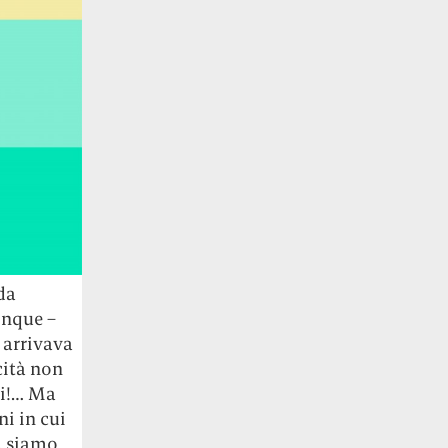
da
inque –
 arrivava
cità non
li!… Ma
ni in cui
i, siamo