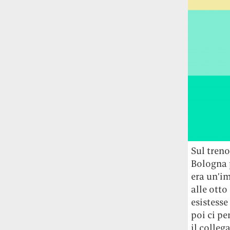
Fred Again ha passato 50 ore
consecutive in livestream su YouTube
per completare il suo nuovo mixtape
Lo
ha fatto insieme al collettivo LATIN
MAFIA, registrato tutto a Città del
Messico e intitolato (didascalicamente
ma efficacemente) 9 months & 50 hours.
I Massive Attack sono stati banditi a
vita da Singapore dopo aver esposto la
bandiera della Palestina durante un
concerto
Prima di essere espulsi hanno
Sul treno
subìto perquisizioni e il sequestro dei
Bologna p
passaporti. «Un'esperienza surreale», l'ha
definita la band.
era un’im
alle otto
esistess
poi ci pe
il colleg