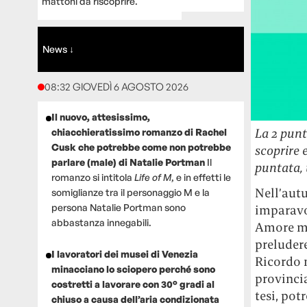
mattoni da riscoprire.
News ↓
08:32 GIOVEDÌ 6 AGOSTO 2026
Il nuovo, attesissimo,
La 2 punta
chiacchieratissimo romanzo di Rachel
Cusk che potrebbe come non potrebbe
scoprire 
parlare (male) di Natalie Portman
Il
puntata, 
romanzo si intitola
Life of M
, e in effetti le
Nell’autu
somiglianze tra il personaggio M e la
persona Natalie Portman sono
imparavo 
abbastanza innegabili.
Amore mi
preludere
I lavoratori dei musei di Venezia
Ricordo 
minacciano lo sciopero perché sono
provinci
costretti a lavorare con 30° gradi al
tesi, pot
chiuso a causa dell’aria condizionata