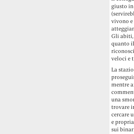
giusto in
(servireb
vivono e
atteggiam
Gli abit
quanto il
riconosci
veloci e 
La stazio
proseguir
mentre an
commento
una smorf
trovare i
cercare 
e propria
sui binar