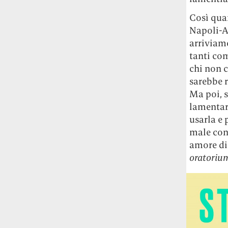
guerra in Iran e della crisi nello Stretto
di Hormuz
Addirittura un punto
Così qua
percentuale di inflazione alimentare in
Napoli-A
più, un aumento del costo del cibo che
arriviamo
nel 2027 rischia di arrivare al 3 per cento.
tanti co
chi non c
Il ristorante Trippa ha tolto dal menù i
sarebbe r
suoi due piatti più celebri perché troppe
Ma poi, s
persone prendevano solo quelli per
lamentar
fotografarli
L'ha spiegato lo chef Diego
Rossi, per provare a sfuggire alle
usarla e 
tendenze dettate da Instagram anche
male con 
sulla ristorazione.
amore di 
oratoriu
Il Pentagono ha improvvisamente
cambiato il modo in cui conta i morti e i
feriti nella guerra in Iran
Pare su
richiesta diretta dalla Casa Bianca.
Risultato: 4 morti "in meno" e circa 600
feriti in più.