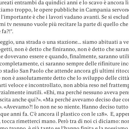
reati entrambi da quindici anni e lo scavo è ancora l
tiamo troppo, le opere pubbliche in Campania servon
 l’importante è che i lavori vadano avanti. Se si esclu
 tv nessuno vuole più recitare la parte di quello che 
 fa?!”.
eggio, una strada o una stazione… siamo abituati a ve
etti, non è detto che finiranno, non è detto che sara
e dovevano essere e quando, finalmente, saranno utili
completamente, ci saranno sempre delle rifiniture in
 stadio San Paolo che attende ancora gli ultimi ritoc
0) non è assolutamente detto che lo sviluppo delle città
rti veloce e incontrollato, non abbia reso nel frattem
rzialmente inutili. «Ehi, ma perché nessuno aveva pen
uscita anche qui?». «Ma perché avevamo deciso due cor
». «Avevamo?! Io non ne so niente. Hanno deciso tutto
que anni fa. C’è ancora il plastico con le 128». E, appe
 tocca rimetterci mano. Però tra di noi ci diciamo: non
o troppo, è già tanto se l’hanno finita e la possiamo 