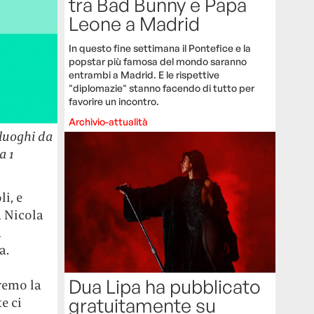
tra Bad Bunny e Papa
Leone a Madrid
In questo fine settimana il Pontefice e la
popstar più famosa del mondo saranno
entrambi a Madrid. E le rispettive
"diplomazie" stanno facendo di tutto per
favorire un incontro.
Archivio-attualità
 luoghi da
a 1
i, e
a Nicola
a
a.
Dua Lipa ha pubblicato
remo la
gratuitamente su
e ci