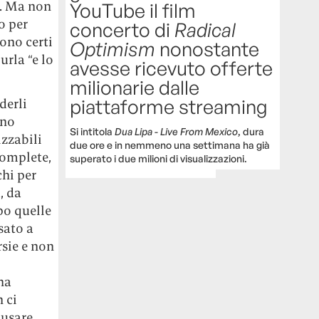
ì. Ma non
YouTube il film
o per
concerto di
Radical
dono certi
Optimism
nonostante
urla “e lo
avesse ricevuto offerte
milionarie dalle
piattaforme streaming
derli
nno
Si intitola
Dua Lipa - Live From Mexico
, dura
zzabili
due ore e in nemmeno una settimana ha già
complete,
superato i due milioni di visualizzazioni.
chi per
, da
po quelle
sato a
sie e non
na
 ci
usare.