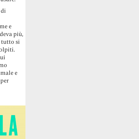
 di
 me e
deva più,
tutto si
lpiti.
cui
amo
 male e
 per