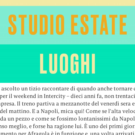
 ascolto un tizio raccontare di quando anche tornare 
er il weekend in Intercity – dieci anni fa, non trentac
presa. Il treno partiva a mezzanotte del venerdì sera e
 del mattino. E a Napoli, mica qui! Come se l’alta velo
e da un pezzo e come se fossimo lontanissimi da Napo
nso meglio, e forse ha ragione lui. È uno dei primi gior
amento per Afragola è in funzione e, una volta arrivat