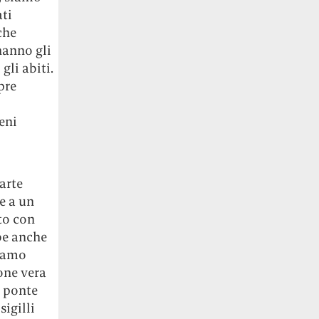
ati
che
hanno gli
gli abiti.
pre
reni
parte
e a un
to con
be anche
biamo
one vera
e ponte
sigilli