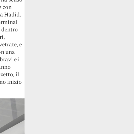
e con
da Hadid.
terminal
i dentro
i,
etrate, e
on una
bravi e i
sanno
zetto, il
nno inizio