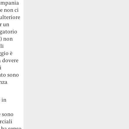
Campania
e non ci
ulteriore
r un
igatorio
o) non
li
ggio è
a dovere
i
nto sono
enza
 in
e sono
rciali
 ha senso