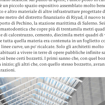
 è un piccolo spazio espositivo assemblato molto ben
to e altro materiale di altre infrastrutture progettate 
ne metro del distretto finanziario di Riyad, il nuovo 
porto di Pechino, la stazione marittima di Salerno. Se
 mastodontica che copre più di trentamila metri quadr
e di calcestruzzo, cemento, diecimila metri quadri di v
e tutta quella materia era contenuta in un foglietto c
 linee curve, un po’ ricalcate. Solo gli architetti molto 
 abituati a vivere in terre di opere pubbliche infinite 
osì bene certi bozzetti. I primi sanno che, con quel boz
 inizio; gli altri che, con quello stesso bozzetto, avra
razioni.