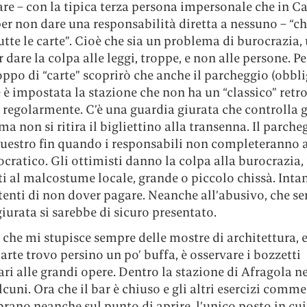
are – con la tipica terza persona impersonale che in 
r non dare una responsabilità diretta a nessuno – “ch
utte le carte”. Cioè che sia un problema di burocrazia, 
dare la colpa alle leggi, troppe, e non alle persone. Pe
oppo di “carte” scoprirò che anche il parcheggio (obbl
è impostata la stazione che non ha un “classico” retr
regolarmente. C’è una guardia giurata che controlla g
 ma non si ritira il bigliettino alla transenna. Il parche
questro fin quando i responsabili non completeranno 
rocratico. Gli ottimisti danno la colpa alla burocrazia, 
i al malcostume locale, grande o piccolo chissà. Inta
tenti di non dover pagare. Neanche all’abusivo, che s
iurata si sarebbe di sicuro presentato.
che mi stupisce sempre delle mostre di architettura, e
arte trovo persino un po’ buffa, è osservare i bozzetti
ri alle grandi opere. Dentro la stazione di Afragola n
lcuni. Ora che il bar è chiuso e gli altri esercizi comme
ano neanche sul punto di aprire, l’unico posto in cui