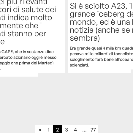
i più rilevanti
Si è sciolto A23, il
tori di salute dei
grande iceberg d
i indica molto
mondo, ed è una
amente che i
notizia (anche se
ti stanno per
sembra)
re
Era grande quasi 4 mila km quadr
to CAPE, che in sostanza dice
pesava mille miliardi di tonnellate.
mercato azionario oggi è messo
scioglimento farà bene all'oceano
peggio che prima del Martedì
scienziati.
.
«
1
2
3
4
...
77