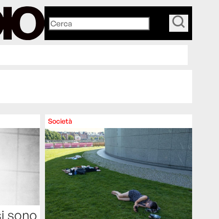
_
Società
si sono