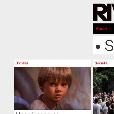
About
• 
Società
Società