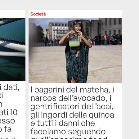
Società
 dati,
I bagarini del matcha, i
di
narcos dell’avocado, i
n
gentrificatori dell’acai,
ti 10
gli ingordi della quinoa
esso
e tutti i danni che
o fa
facciamo seguendo