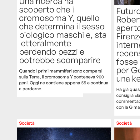
Una ricerca ha
scoperto che il
Futuro
cromosoma Y, quello
Rober
che determina il sesso
apert
biologico maschile, sta
Firen
letteralmente
intern
perdendo pezzi e
recen
potrebbe scomparire
fosse
per G
Quando i primi mammiferi sono comparsi
una k
sulla Terra, il cromosoma Y conteneva 900
geni. Oggi ne contiene appena 55 e continua
a perderne.
Ha già quasi
consiglia «l
commenta: 
con la G ma
Società
Società