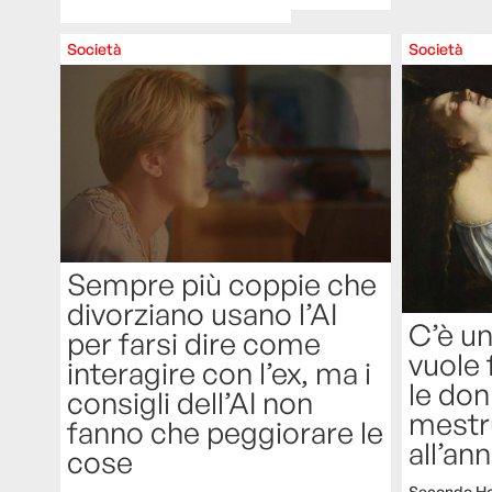
Società
Società
Sempre più coppie che
divorziano usano l’AI
C’è un
per farsi dire come
vuole 
interagire con l’ex, ma i
le don
consigli dell’AI non
mestru
fanno che peggiorare le
all’an
cose
Secondo Hon