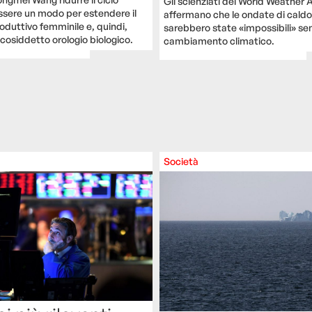
Gli scienziati del World Weather 
sere un modo per estendere il
affermano che le ondate di caldo
oduttivo femminile e, quindi,
sarebbero state «impossibili» sen
 cosiddetto orologio biologico.
cambiamento climatico.
Società