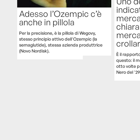
Uno de
indica
Adesso l’Ozempic c’è
mercat
anche in pillola
chiar
merca
Per la precisione, è la pillola di Wegovy,
stesso principio attivo dell'Ozempic (la
crolla
semaglutide), stessa azienda produttrice
(Novo Nordisk).
È il rappor
questo: il 
otto volte 
Nero del '29