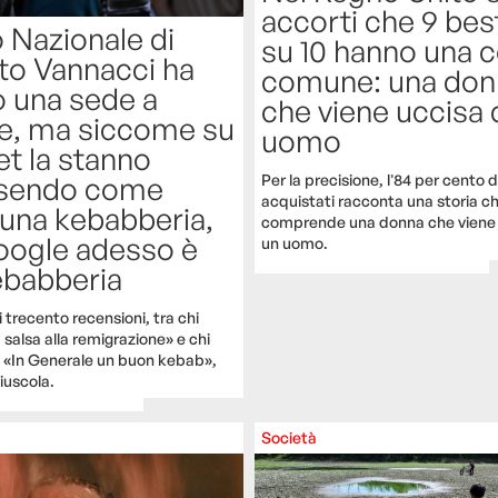
accorti che 9 bes
 Nazionale di
su 10 hanno una c
to Vannacci ha
comune: una don
o una sede a
che viene uccisa 
ze, ma siccome su
uomo
et la stanno
sendo come
Per la precisione, l'84 per cento de
acquistati racconta una storia c
 una kebabberia,
comprende una donna che viene 
oogle adesso è
un uomo.
ebabberia
 trecento recensioni, tra chi
a salsa alla remigrazione» e chi
«In Generale un buon kebab»,
iuscola.
Società