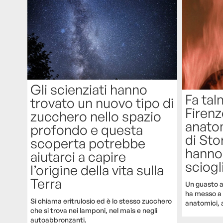
Gli scienziati hanno
Fa tal
trovato un nuovo tipo di
Firenz
zucchero nello spazio
anato
profondo e questa
di Sto
scoperta potrebbe
hanno 
aiutarci a capire
sciogl
l’origine della vita sulla
Terra
Un guasto a
ha messo a 
Si chiama eritrulosio ed è lo stesso zucchero
anatomici, a
che si trova nei lamponi, nel mais e negli
autoabbronzanti.