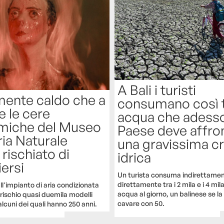
A Bali i turisti
mente caldo che a
consumano così 
e le cere
acqua che adesso 
miche del Museo
Paese deve affro
ria Naturale
una gravissima cr
rischiato di
idrica
iersi
Un turista consuma indirettamen
direttamente tra i 2 mila e i 4 mila l
ll'impianto di aria condizionata
acqua al giorno, un balinese se l
rischio quasi duemila modelli
cavare con 50.
lcuni dei quali hanno 250 anni.