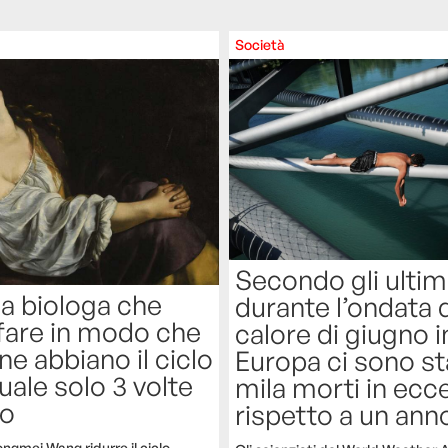
Società
Secondo gli ultimi
a biologa che
durante l’ondata 
fare in modo che
calore di giugno i
ne abbiano il ciclo
Europa ci sono sta
ale solo 3 volte
mila morti in ecc
no
rispetto a un ann
gmei Wang ridurre il ciclo