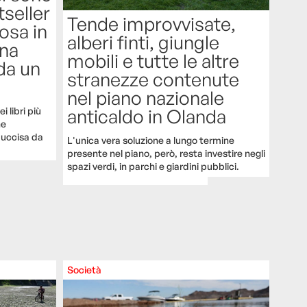
tseller
Tende improvvisate,
osa in
alberi finti, giungle
na
mobili e tutte le altre
da un
stranezze contenute
nel piano nazionale
anticaldo in Olanda
i libri più
he
uccisa da
L'unica vera soluzione a lungo termine
presente nel piano, però, resta investire negli
spazi verdi, in parchi e giardini pubblici.
Società