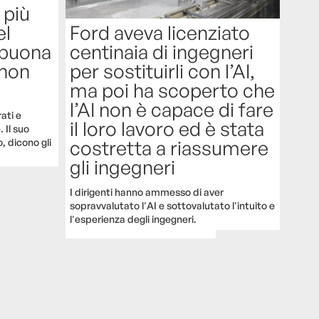
 più
el
Ford aveva licenziato
 buona
centinaia di ingegneri
 non
per sostituirli con l’AI,
ma poi ha scoperto che
l’AI non è capace di fare
ati e
il loro lavoro ed è stata
 Il suo
, dicono gli
costretta a riassumere
gli ingegneri
I dirigenti hanno ammesso di aver
sopravvalutato l'AI e sottovalutato l'intuito e
l'esperienza degli ingegneri.