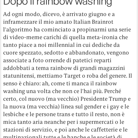
Dopo il rainbow washing
Ad ogni modo, dicevo, è arrivato giugno e a
inframezzare il mio amato Italian Brainrot
l’algoritmo ha cominciato a propinarmi una serie
di video-meme carichi di quella meta-ironia che
tanto piace a noi millennial in cui dediche da
cuore spezzato, sedotto e abbandonato, vengono
associate a foto orrende di patetici reparti
addobbati a tema rainbow di grandi magazzini
statunitensi, mettiamo Target o roba del genere. Il
senso è chiaro: ah, come ti manca il rainbow
washing una volta che non ce l’hai più. Perché
certo, col nuovo (ma vecchio) Presidente Trump e
la nuova (ma vecchia) linea sul gender e i gay e le
lesbiche e le persone trans e tutto il resto, non è
mica tanto aria neanche per i supermercati o le
stazioni di servizio, e poi anche le caffetterie e le
multinazionali tutte e le banche e le società di