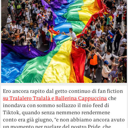
Ero ancora rapito dal getto continuo di fan fiction
su Tralalero Tralalà e Ballerina Cappuccina
che
inondava con sommo sollazzo il mio feed di
Tiktok, quando senza nemmeno rendermene
conto era già giugno, “e non abbiamo ancora avuto
un momento per parlare del nostro Pride, che