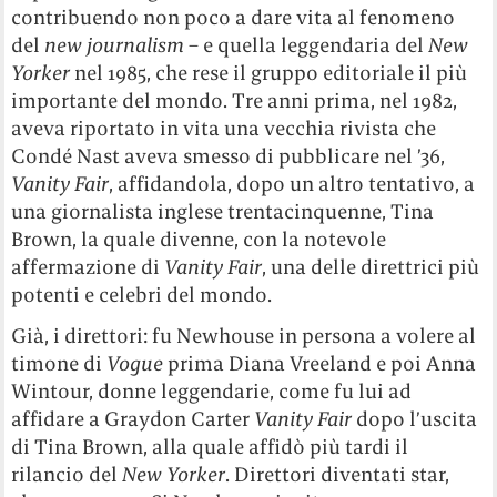
contribuendo non poco a dare vita al fenomeno
del
new journalism
– e quella leggendaria del
New
Yorker
nel 1985, che rese il gruppo editoriale il più
importante del mondo. Tre anni prima, nel 1982,
aveva riportato in vita una vecchia rivista che
Condé Nast aveva smesso di pubblicare nel ’36,
Vanity Fair
, affidandola, dopo un altro tentativo, a
una giornalista inglese trentacinquenne, Tina
Brown, la quale divenne, con la notevole
affermazione di
Vanity Fair
, una delle direttrici più
potenti e celebri del mondo.
Già, i direttori: fu Newhouse in persona a volere al
timone di
Vogue
prima Diana Vreeland e poi Anna
Wintour, donne leggendarie, come fu lui ad
affidare a Graydon Carter
Vanity Fair
dopo l’uscita
di Tina Brown, alla quale affidò più tardi il
rilancio del
New Yorker
. Direttori diventati star,