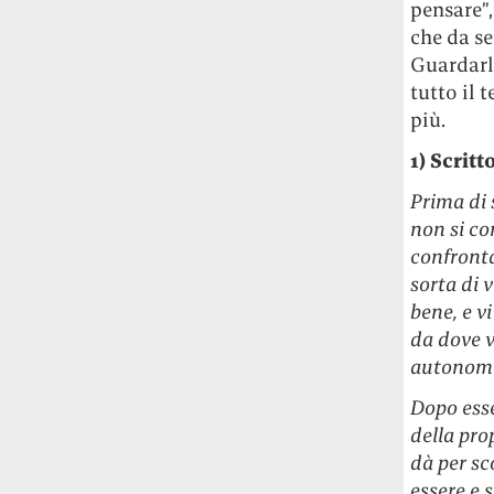
pensare”,
che da se
Guardarle
tutto il 
più.
1) Scritt
Prima di 
non si co
confronta
sorta di 
bene, e v
da dove v
autonomi
Dopo esse
della pro
dà per sc
essere e s