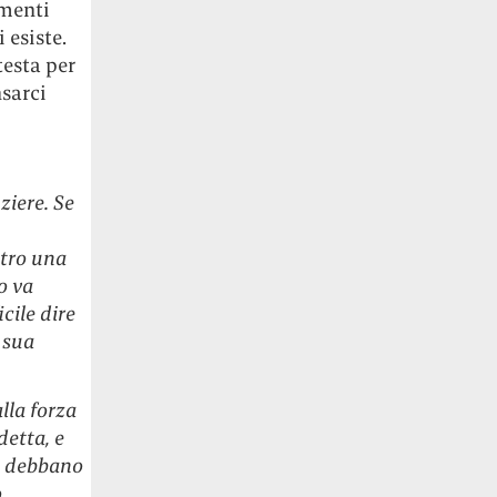
rmenti
 esiste.
testa per
nsarci
iere. Se
ntro una
o va
cile dire
 sua
lla forza
detta, e
e debbano
ò