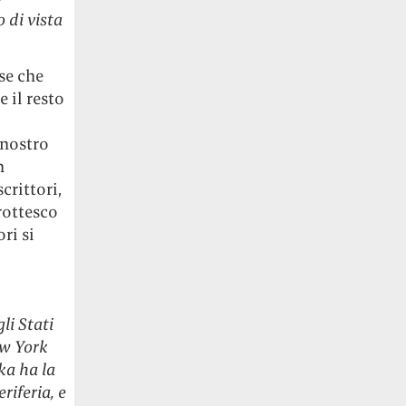
 di vista
se che
 il resto
 nostro
n
crittori,
rottesco
ri si
li Stati
ew York
ka ha la
riferia, e