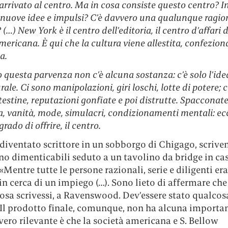
 arrivato al centro. Ma in cosa consiste questo centro? I
 nuove idee e impulsi? C’è davvero una qualunque ragio
(…) New York è il centro dell’editoria, il centro d’affari d
mericana. È qui che la cultura viene allestita, confezion
a.
 questa parvenza non c’è alcuna sostanza: c’è solo l’ide
rale. Ci sono manipolazioni, giri loschi, lotte di potere; 
testine, reputazioni gonfiate e poi distrutte. Spacconate
 vanità, mode, simulacri, condizionamenti mentali: ec
grado di offrire, il centro.
diventato scrittore in un sobborgo di Chigago, scrive
o dimenticabili seduto a un tavolino da bridge in cas
«Mentre tutte le persone razionali, serie e diligenti er
in cerca di un impiego (…). Sono lieto di affermare ch
osa scrivessi, a Ravenswood. Dev’essere stato qualcos
 Il prodotto finale, comunque, non ha alcuna importan
ero rilevante è che la società americana e S. Bellow