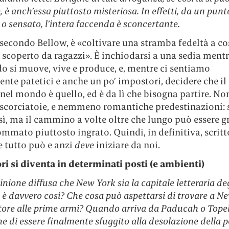
 è anch’essa piuttosto misteriosa. In effetti, da un punto
 o sensato, l’intera faccenda è sconcertante.
 secondo Bellow, è «coltivare una stramba fedeltà a co
coperto da ragazzi». È inchiodarsi a una sedia mentre
o si muove, vive e produce, e, mentre ci sentiamo
ente patetici e anche un po’ impostori, decidere che il
el mondo è quello, ed è da lì che bisogna partire. No
scorciatoie, e nemmeno romantiche predestinazioni: s
 sì, ma il cammino a volte oltre che lungo può essere g
ommato piuttosto ingrato. Quindi, in definitiva, scritto
e tutto può e anzi
deve
iniziare da noi.
ori si diventa in determinati posti (e ambienti)
inione diffusa che New York sia la capitale letteraria deg
 è davvero così? Che cosa può aspettarsi di trovare a N
tore alle prime armi? Quando arriva da Paducah o Tope
e di essere finalmente sfuggito alla desolazione della pe