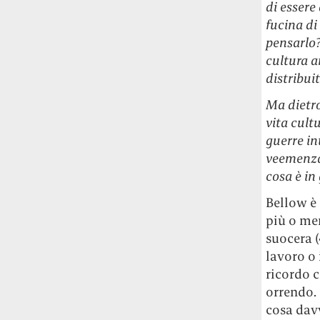
di essere
fucina di
pensarlo? 
cultura a
distribuit
Ma dietro
vita cultu
guerre in
veemenza,
cosa è in 
Bellow è 
più o men
suocera (
lavoro o 
ricordo c
orrendo.
cosa davv