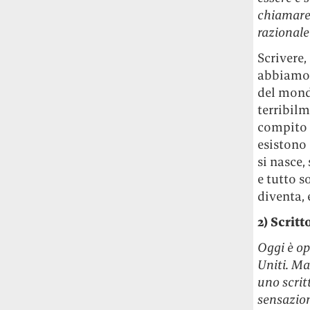
chiamare,
razionale
Scrivere,
abbiamo s
del mond
terribilm
compito n
esistono 
si nasce,
e tutto s
diventa, 
2) Scritt
Oggi è op
Uniti. Ma
uno scrit
sensazion