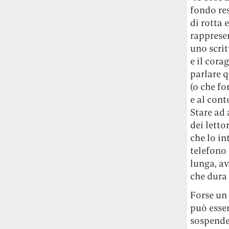
Rossi, per provare a sfuggire alle
fondo res
tendenze dettate da Instagram anche
di rotta
sulla ristorazione.
rappresen
uno scrit
Il Pentagono ha improvvisamente
e il cora
cambiato il modo in cui conta i morti e i
parlare q
feriti nella guerra in Iran
Pare su
(o che fo
richiesta diretta dalla Casa Bianca.
Risultato: 4 morti "in meno" e circa 600
e al cont
feriti in più.
Stare ad 
dei letto
Fred Again ha passato 50 ore
che lo in
consecutive in livestream su YouTube
telefono 
per completare il suo nuovo mixtape
Lo
lunga, a
ha fatto insieme al collettivo LATIN
che dura 
MAFIA, registrato tutto a Città del
Messico e intitolato (didascalicamente
Forse un 
ma efficacemente) 9 months & 50 hours.
può esser
sospenden