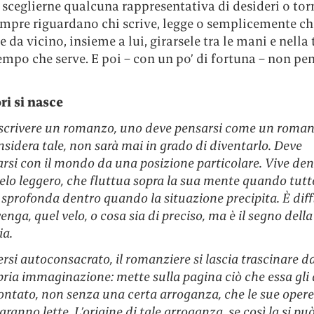
 sceglierne qualcuna rappresentativa di desideri o to
mpre riguardano chi scrive, legge o semplicemente chi
 da vicino, insieme a lui, girarsele tra le mani e nella 
tempo che serve. E poi – con un po’ di fortuna – non pe
ori si nasce
scrivere un romanzo, uno deve pensarsi come un romanz
nsidera tale, non sarà mai in grado di diventarlo. Deve
rsi con il mondo da una posizione particolare. Vive de
velo leggero, che fluttua sopra la sua mente quando tutt
i sprofonda dentro quando la situazione precipita. È diffi
enga, quel velo, o cosa sia di preciso, ma è il segno della
a.
rsi autoconsacrato, il romanziere si lascia trascinare da
pria immaginazione: mette sulla pagina ciò che essa gli 
ontato, non senza una certa arroganza, che le sue oper
aranno lette. L’origine di tale arroganza, se così la si pu