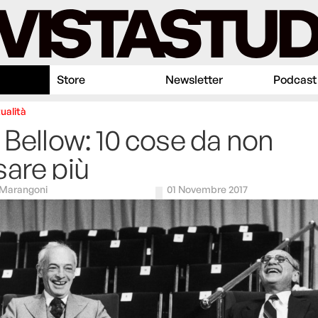
Store
Newsletter
Podcast
ualità
 Bellow: 10 cose da non
are più
 Marangoni
01 Novembre 2017