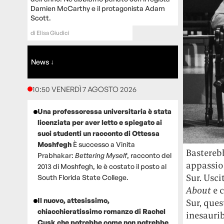
Damien McCarthy e il protagonista Adam
Scott.
di
Elisa Giudici
News ↓
10:50 VENERDÌ 7 AGOSTO 2026
Una professoressa universitaria è stata
licenziata per aver letto e spiegato ai
suoi studenti un racconto di Ottessa
Moshfegh
È successo a Vinita
Basterebb
Prabhakar:
Bettering Myself
, racconto del
appassion
2013 di Moshfegh, le è costato il posto al
Sur. Usci
South Florida State College.
About
e c
Il nuovo, attesissimo,
Sur, ques
chiacchieratissimo romanzo di Rachel
inesaurib
Cusk che potrebbe come non potrebbe