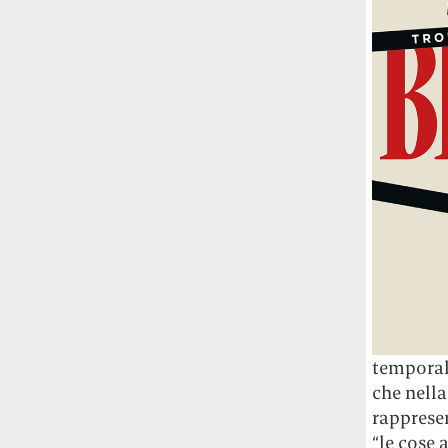
studia le marmotte ha aperto un canale
OnlyFans tutto dedicato alle marmotte
OnlyMarms (si chiama proprio così) è
gratuito, pubblica «contenuti non
censurati di marmotte dalle Montagne
Rocciose» e accetta mance per la buona
causa della scienza.
Le ondate di caldo potrebbero far
aumentare il prezzo del cibo più della
guerra in Iran e della crisi nello Stretto
di Hormuz
Addirittura un punto
percentuale di inflazione alimentare in
più, un aumento del costo del cibo che
nel 2027 rischia di arrivare al 3 per cento.
temporale
Il ristorante Trippa ha tolto dal menù i
che nella
suoi due piatti più celebri perché troppe
rapprese
persone prendevano solo quelli per
fotografarli
L'ha spiegato lo chef Diego
“le cose 