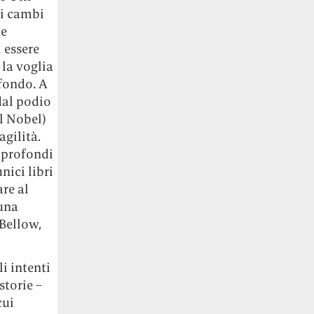
di cambi
he
 essere
 la voglia
 fondo. A
dal podio
il Nobel)
gilità.
ù profondi
nici libri
re al
una
Bellow,
i intenti
storie –
cui