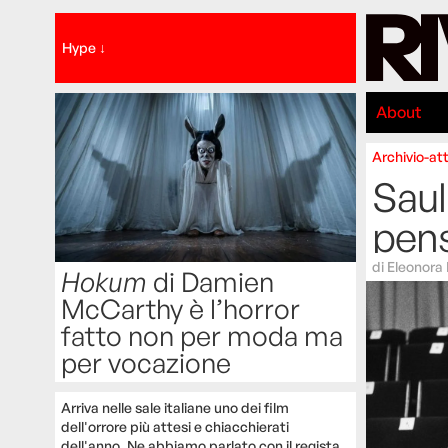
Hype ↓
About
Archivio-att
Saul
pens
di
Eleonora
Hokum
di Damien
McCarthy è l’horror
fatto non per moda ma
per vocazione
Arriva nelle sale italiane uno dei film
dell'orrore più attesi e chiacchierati
dell'anno. Ne abbiamo parlato con il regista