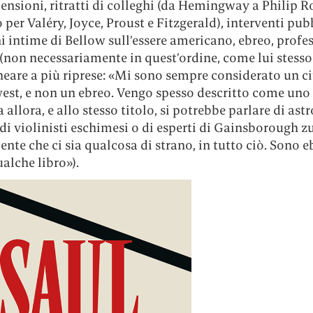
censioni, ritratti di colleghi (da Hemingway a Philip R
per Valéry, Joyce, Proust e Fitzgerald), interventi pubb
ni intime di Bellow sull’essere americano, ebreo, profes
 (non necessariamente in quest’ordine, come lui stesso 
neare a più riprese: «Mi sono sempre considerato un c
est, e non un ebreo. Vengo spesso descritto come uno 
 allora, e allo stesso titolo, si potrebbe parlare di as
di violinisti eschimesi o di esperti di Gainsborough z
ente che ci sia qualcosa di strano, in tutto ciò. Sono e
ualche libro»).