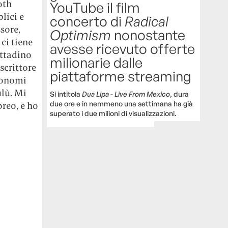
oth
YouTube il film
lici e
concerto di
Radical
sore,
Optimism
nonostante
ci tiene
avesse ricevuto offerte
ittadino
milionarie dalle
scrittore
piattaforme streaming
tronomi
ulù. Mi
Si intitola
Dua Lipa - Live From Mexico
, dura
due ore e in nemmeno una settimana ha già
breo, e ho
superato i due milioni di visualizzazioni.