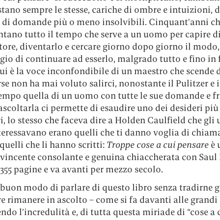
tano sempre le stesse, cariche di ombre e intuizioni, 
 e di domande più o meno insolvibili. Cinquant’anni c
tano tutto il tempo che serve a un uomo per capire di
tore, diventarlo e cercare giorno dopo giorno il modo,
ggio di continuare ad esserlo, malgrado tutto e fino in
ui è la voce inconfondibile di un maestro che scende 
rse non ha mai voluto salirci, nonostante il Pulitzer e 
empo quella di un uomo con tutte le sue domande e fra
ascoltarla ci permette di esaudire uno dei desideri pi
ri, lo stesso che faceva dire a Holden Caulfield che gli u
teressavano erano quelli che ti danno voglia di chiama
quelli che li hanno scritti:
Troppe cose a cui pensare
è 
vvincente consolante e genuina chiaccherata con Saul 
355 pagine e va avanti per mezzo secolo.
buon modo di parlare di questo libro senza tradirne gl
e rimanere in ascolto – come si fa davanti alle grandi 
do l’incredulità e, di tutta questa miriade di “cose a 