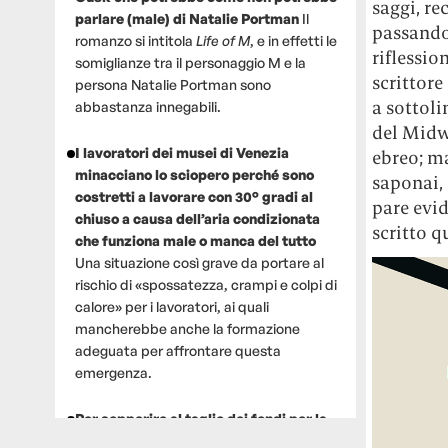
saggi, re
parlare (male) di Natalie Portman
Il
passando 
romanzo si intitola
Life of M
, e in effetti le
riflessio
somiglianze tra il personaggio M e la
scrittore
persona Natalie Portman sono
a sottoli
abbastanza innegabili.
del Midw
I lavoratori dei musei di Venezia
ebreo; ma
minacciano lo sciopero perché sono
saponai, 
costretti a lavorare con 30° gradi al
pare evid
chiuso a causa dell’aria condizionata
scritto q
che funziona male o manca del tutto
Una situazione così grave da portare al
rischio di «spossatezza, crampi e colpi di
calore» per i lavoratori, ai quali
mancherebbe anche la formazione
adeguata per affrontare questa
emergenza.
Per sopperire al taglio dei fondi per la
ricerca, un gruppo di scienziati che