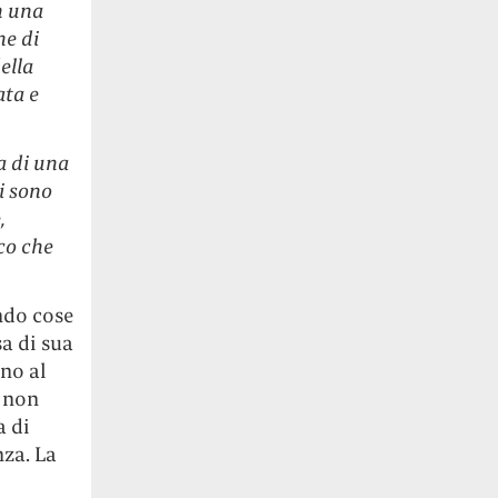
n una
ne di
ella
ata e
a di una
ci sono
,
co che
ndo cose
a di sua
ano al
e non
a di
za. La