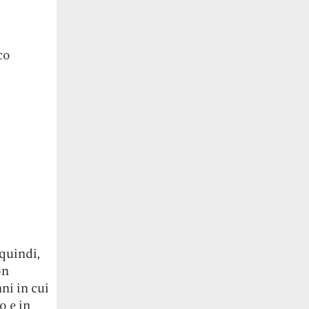
co
 quindi,
on
ni in cui
o e in