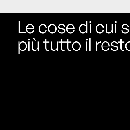
Rossi, per provare a sfuggire alle
tendenze dettate da Instagram anche
sulla ristorazione.
Le cose di cui s
Il Pentagono ha improvvisamente
più tutto il rest
cambiato il modo in cui conta i morti e i
feriti nella guerra in Iran
Pare su
richiesta diretta dalla Casa Bianca.
Risultato: 4 morti "in meno" e circa 600
feriti in più.
Fred Again ha passato 50 ore
consecutive in livestream su YouTube
per completare il suo nuovo mixtape
Lo
ha fatto insieme al collettivo LATIN
MAFIA, registrato tutto a Città del
Messico e intitolato (didascalicamente
ma efficacemente) 9 months & 50 hours.