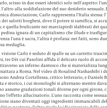
lo, scisso in due esseri identici solo nell’aspetto: l’u
, l’altro alla soddisfazione del suo desiderio sessuale. 
nica dissociazione, Carlo rappresenta l’Italia stessa: l’
 dei salotti borghesi, dove il potere si ramifica, si acc
e quella brulicante nei marciapiedi slabbrati dei quar
, pedina ignara di un capitalismo che illude e trasfigur
enza l’una è sacra, l’altra è profana: nei fatti, sono du
ssa medaglia.
 visione Carlo è seduto di spalle su un carretto trasci
i, tre Dèi cui Pasolini affida il delicato ruolo di ac
traverso un inferno dantesco che si materializza lung
gnattara a Roma. Nel video di Rosalind Nashashibi i d
sono Andrea Cortellessa, critico letterario, e Daniele B
ta e storico, i cui monologhi si alternano mentre dava
mo assume gradazioni tonali diverse per ogni girone, 
o l’effetto allucinatorio. L’uno racconta come sessual
zione siano diventati oggi ingredienti immancabili de