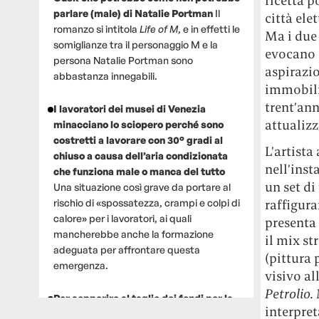
ricetta p
parlare (male) di Natalie Portman
Il
città ele
romanzo si intitola
Life of M
, e in effetti le
Ma i due 
somiglianze tra il personaggio M e la
evocano 
persona Natalie Portman sono
aspirazio
abbastanza innegabili.
immobili
trent’ann
I lavoratori dei musei di Venezia
attualizz
minacciano lo sciopero perché sono
costretti a lavorare con 30° gradi al
L’artist
chiuso a causa dell’aria condizionata
nell’inst
che funziona male o manca del tutto
un set di
Una situazione così grave da portare al
rischio di «spossatezza, crampi e colpi di
raffigura
calore» per i lavoratori, ai quali
presenta 
mancherebbe anche la formazione
il mix st
adeguata per affrontare questa
(pittura 
emergenza.
visivo al
Petrolio.
Per sopperire al taglio dei fondi per la
interpre
ricerca, un gruppo di scienziati che