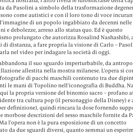
olitica nostrana, l’altro rivela le idiosincrasie della cap
tta da Pasolini a simbolo della trasformazione degener
sono come autistici e con il loro tono di voce incuran
l’immagine di un popolo ingabbiato da decenni nelle
ni e debolezze, arreso allo status quo. Ed è questo
smo prolungato che autorizza Rosalind Nashashibi, 
i di distanza, a fare propria la visione di Carlo – Pasol
arla nel video per indagare la società di oggi.
a abbandona il suo sguardo imperturbabile, da antropo
allazione allestita nella mostra milanese. L’opera si 
 fotografie di pacchi maschili contenuto tra due dipin
nti le mani di Topolino nell’iconografia di Buddha. N
qui la propria versione del binomio sacro – profano a
ridente tra cultura pop (il personaggio della Disney) e 
per definizione), quindi rincara la dose fornendo supp
le morbose descrizioni del sesso maschile fornite da P
Ma l’opera non è la pura esposizione di un concetto
tato da due sguardi diversi, quanto semmai un esperi