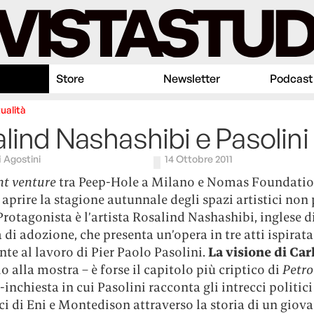
Store
Newsletter
Podcast
ualità
lind Nashashibi e Pasolini
i Agostini
14 Ottobre 2011
nt venture
tra Peep-Hole a Milano e Nomas Foundatio
prire la stagione autunnale degli spazi artistici non 
 Protagonista è l’artista Rosalind Nashashibi, inglese d
a di adozione, che presenta un’opera in tre atti ispirata
te al lavoro di Pier Paolo Pasolini.
La visione di Car
olo alla mostra – è forse il capitolo più criptico di
Petro
nchiesta in cui Pasolini racconta gli intrecci politici
i di Eni e Montedison attraverso la storia di un giov