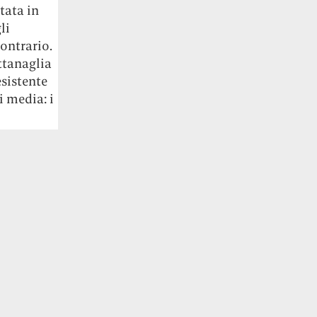
tata in
li
ontrario.
ttanaglia
esistente
i media: i