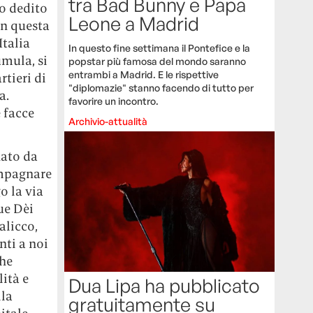
tra Bad Bunny e Papa
no dedito
Leone a Madrid
In questa
Italia
In questo fine settimana il Pontefice e la
umula, si
popstar più famosa del mondo saranno
entrambi a Madrid. E le rispettive
tieri di
"diplomazie" stanno facendo di tutto per
a.
favorire un incontro.
e facce
Archivio-attualità
nato da
compagnare
o la via
ue Dèi
alicco,
nti a noi
che
ità e
Dua Lipa ha pubblicato
lla
gratuitamente su