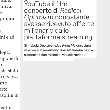
itale,
YouTube il film
ativa.
concerto di
Radical
te
Optimism
nonostante
 proprie
avesse ricevuto offerte
milionarie dalle
a
piattaforme streaming
ini e ad
Si intitola
Dua Lipa - Live From Mexico
, dura
due ore e in nemmeno una settimana ha già
loga,
superato i due milioni di visualizzazioni.
compone di
ti
ashashibi
ttraverso
arte
orto
asolini in
mento.