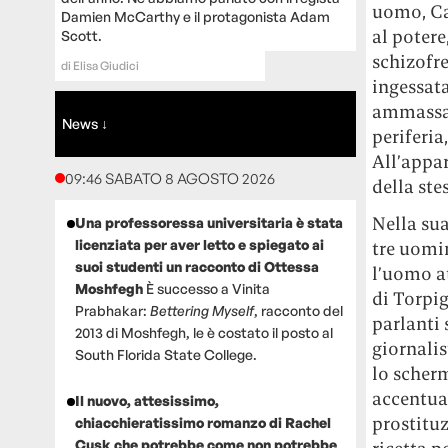
uomo, Car
Damien McCarthy e il protagonista Adam
al potere
Scott.
schizofre
di
Elisa Giudici
ingessata
ammassa; 
News ↓
periferia
All’appar
09:46 SABATO 8 AGOSTO 2026
della ste
Nella sua
Una professoressa universitaria è stata
licenziata per aver letto e spiegato ai
tre uomin
suoi studenti un racconto di Ottessa
l’uomo at
Moshfegh
È successo a Vinita
di Torpi
Prabhakar:
Bettering Myself
, racconto del
parlanti 
2013 di Moshfegh, le è costato il posto al
giornalis
South Florida State College.
lo scher
accentuan
Il nuovo, attesissimo,
prostitu
chiacchieratissimo romanzo di Rachel
Cusk che potrebbe come non potrebbe