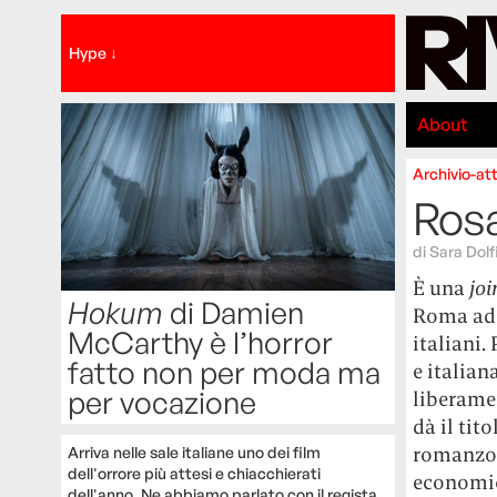
Hype ↓
About
Archivio-att
Rosa
di
Sara Dolf
È una
joi
Hokum
di Damien
Roma ad a
McCarthy è l’horror
italiani.
fatto non per moda ma
e italian
per vocazione
liberamen
dà il tit
romanzo-i
Arriva nelle sale italiane uno dei film
dell'orrore più attesi e chiacchierati
economic
dell'anno. Ne abbiamo parlato con il regista