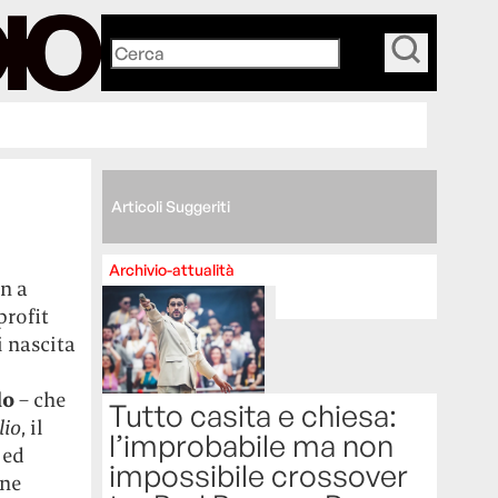
_
Articoli Suggeriti
Archivio-attualità
n a
profit
i nascita
lo
– che
Tutto casita e chiesa:
lio
, il
l’improbabile ma non
 ed
impossibile crossover
ane