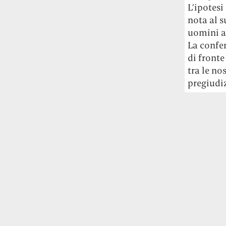
L’ipotesi
studia le marmotte ha aperto un canale
OnlyFans tutto dedicato alle marmotte
nota al s
OnlyMarms (si chiama proprio così) è
uomini a 
gratuito, pubblica «contenuti non
La confe
censurati di marmotte dalle Montagne
di fronte
Rocciose» e accetta mance per la buona
tra le no
causa della scienza.
pregiudi
Le ondate di caldo potrebbero far
aumentare il prezzo del cibo più della
guerra in Iran e della crisi nello Stretto
di Hormuz
Addirittura un punto
percentuale di inflazione alimentare in
più, un aumento del costo del cibo che
nel 2027 rischia di arrivare al 3 per cento.
Il ristorante Trippa ha tolto dal menù i
suoi due piatti più celebri perché troppe
persone prendevano solo quelli per
fotografarli
L'ha spiegato lo chef Diego