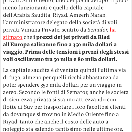
privati. Al momento, uno dei pochi aeroporti più o
meno funzionanti è quello della capitale
dell’Arabia Saudita, Riyad. Ameerh Naran,
l’amministratore delegato della società di voli
privati Vimana Private, sentito da
Semafor,
ha
stimato
che
i prezzi dei jet privati da Riad
all’Europa saliranno fino a 350 mila dollari a
viaggio. Prima delle tensioni i prezzi degli stessi
voli oscillavano tra 50 mila e 80 mila dollari.
La capitale saudita è diventata quindi l’ultima via
di fuga, almeno per quelli ricchi abbastanza da
poter spendere 350 mila dollari per un viaggio in
aereo. Secondo le fonti di Semafor, anche le società
di sicurezza privata si stanno attrezzando con
flotte di Suv per trasportare i loro facoltosi clienti
da dovunque si trovino in Medio Oriente fino a
Riyad, tanto che anche il costo delle auto a
noleggio sta salendo tantissimo nelle ultime ore.