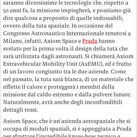
saranno diversissime le tecnologie che, rispetto a
50 anni fa, la missione impiegherà, e possiamo già
dire qualcosa a proposito di quelle indossabili,
ovvero della tuta spaziale. In occasione del
Congresso Astronautico Internazionale tenutosi a
Milano, infatti, Axiom Space e
Prada
hanno
svelato per la prima volta il design della tuta che
sarà utilizzata dagli astronauti. Si chiamerà Axiom
Extravehicular Mobility Unit (AxEMU), ed è frutto
di un lavoro congiunto tra le due aziende. Come
nel passato, la tuta sarà bianca, di un materiale che
riflette il calore e proteggerà i membri della
missione dal caldo estremo e dalla polvere lunare.
Naturalmente, avrà anche degli inconfondibili
dettagli rossi.
Axiom Space, che è un’azienda aerospaziale che si
occupa di moduli spaziali, si è appoggiata a Prada
per sfruttare l’incredibile know-how tecnico e