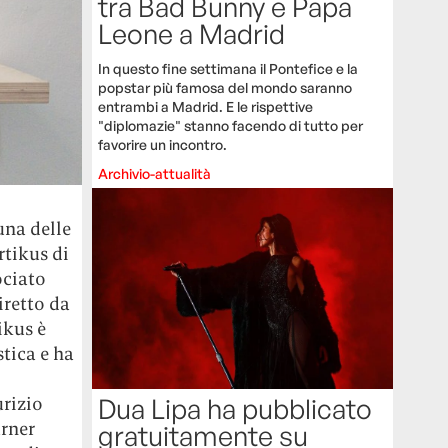
tra Bad Bunny e Papa
Leone a Madrid
In questo fine settimana il Pontefice e la
popstar più famosa del mondo saranno
entrambi a Madrid. E le rispettive
"diplomazie" stanno facendo di tutto per
favorire un incontro.
Archivio-attualità
una delle
rtikus di
ociato
iretto da
ikus è
stica e ha
rizio
Dua Lipa ha pubblicato
urner
gratuitamente su