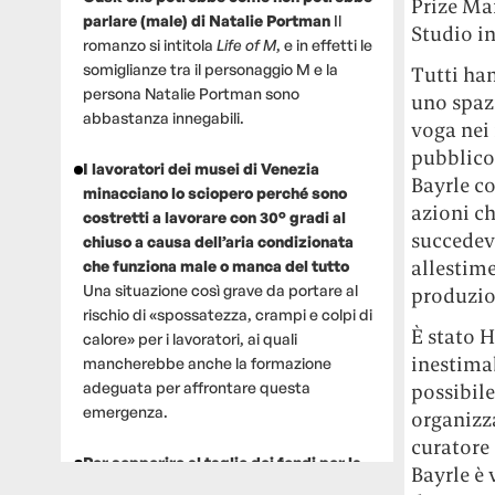
Prize Ma
parlare (male) di Natalie Portman
Il
Studio in
romanzo si intitola
Life of M
, e in effetti le
somiglianze tra il personaggio M e la
Tutti han
persona Natalie Portman sono
uno spazi
abbastanza innegabili.
voga nei 
pubblico.
I lavoratori dei musei di Venezia
Bayrle co
minacciano lo sciopero perché sono
azioni ch
costretti a lavorare con 30° gradi al
succedeva
chiuso a causa dell’aria condizionata
allestime
che funziona male o manca del tutto
Una situazione così grave da portare al
produzio
rischio di «spossatezza, crampi e colpi di
È stato H
calore» per i lavoratori, ai quali
inestimab
mancherebbe anche la formazione
adeguata per affrontare questa
possibile
emergenza.
organizz
curatore 
Per sopperire al taglio dei fondi per la
Bayrle è 
ricerca, un gruppo di scienziati che