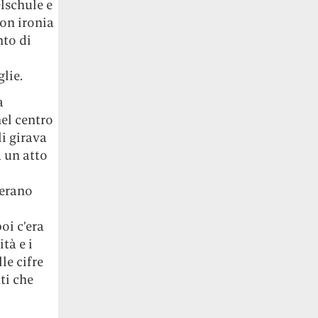
lschule e
on ironia
nto di
lie.
a
el centro
li girava
 un atto
’erano
oi c’era
tà e i
le cifre
ti che