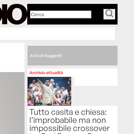
_
Articoli Suggeriti
Archivio-attualità
Tutto casita e chiesa:
l’improbabile ma non
impossibile crossover