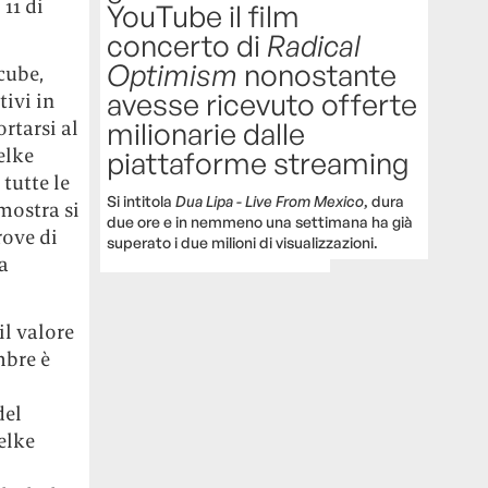
11 di
YouTube il film
concerto di
Radical
Optimism
nonostante
cube,
avesse ricevuto offerte
tivi in
rtarsi al
milionarie dalle
elke
piattaforme streaming
tutte le
Si intitola
Dua Lipa - Live From Mexico
, dura
mostra si
due ore e in nemmeno una settimana ha già
rove di
superato i due milioni di visualizzazioni.
a
il valore
mbre è
del
elke