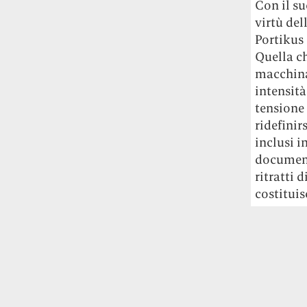
Con il su
Rossi, per provare a sfuggire alle
virtù del
tendenze dettate da Instagram anche
Portikus 
sulla ristorazione.
Quella ch
Il Pentagono ha improvvisamente
macchina
cambiato il modo in cui conta i morti e i
intensità
feriti nella guerra in Iran
Pare su
tensione 
richiesta diretta dalla Casa Bianca.
ridefinir
Risultato: 4 morti "in meno" e circa 600
inclusi 
feriti in più.
documenta
ritratti 
Fred Again ha passato 50 ore
consecutive in livestream su YouTube
costituis
per completare il suo nuovo mixtape
Lo
ha fatto insieme al collettivo LATIN
MAFIA, registrato tutto a Città del
Messico e intitolato (didascalicamente
ma efficacemente) 9 months & 50 hours.