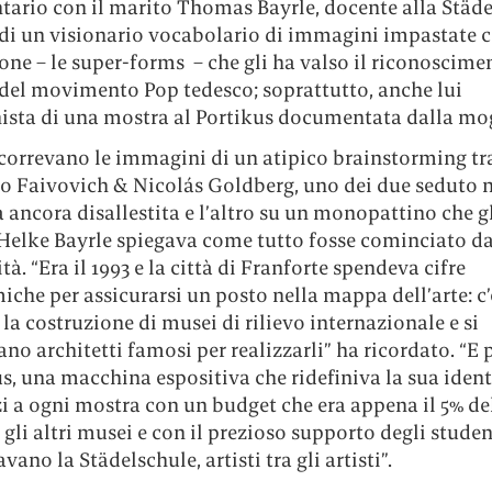
ario con il marito Thomas Bayrle, docente alla Städe
 di un visionario vocabolario di immagini impastate c
ione – le super-forms – che gli ha valso il riconoscime
 del movimento Pop tedesco; soprattutto, anche lui
ista di una mostra al Portikus documentata dalla mog
correvano le immagini di un atipico brainstorming tr
o Faivovich & Nicolás Goldberg, uno dei due seduto n
a ancora disallestita e l’altro su un monopattino che g
 Helke Bayrle spiegava come tutto fosse cominciato da
ità. “Era il 1993 e la città di Franforte spendeva cifre
che per assicurarsi un posto nella mappa dell’arte: c
 la costruzione di musei di rilievo internazionale e si
o architetti famosi per realizzarli” ha ricordato. “E p
us, una macchina espositiva che ridefiniva la sua identi
i a ogni mostra con un budget che era appena il 5% del
 gli altri musei e con il prezioso supporto degli studen
vano la Städelschule, artisti tra gli artisti”.