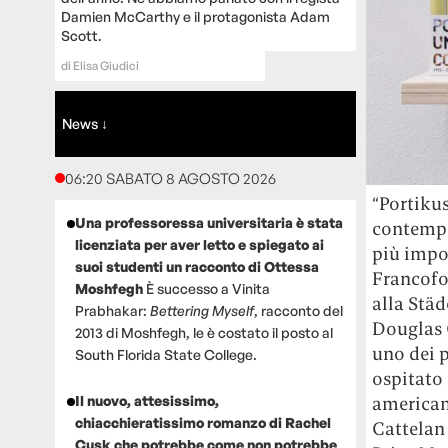
Damien McCarthy e il protagonista Adam
Scott.
di
Elisa Giudici
News ↓
06:20 SABATO 8 AGOSTO 2026
“Portikus
Una professoressa universitaria è stata
contempor
licenziata per aver letto e spiegato ai
più impor
suoi studenti un racconto di Ottessa
Francofo
Moshfegh
È successo a Vinita
alla Städ
Prabhakar:
Bettering Myself
, racconto del
Douglas 
2013 di Moshfegh, le è costato il posto al
uno dei p
South Florida State College.
ospitato 
american
Il nuovo, attesissimo,
chiacchieratissimo romanzo di Rachel
Cattelan 
Cusk che potrebbe come non potrebbe