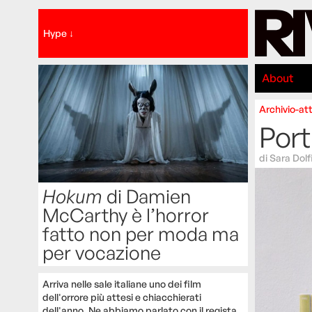
Hype ↓
About
Archivio-att
Port
di
Sara Dolf
Hokum
di Damien
McCarthy è l’horror
fatto non per moda ma
per vocazione
Arriva nelle sale italiane uno dei film
dell'orrore più attesi e chiacchierati
dell'anno. Ne abbiamo parlato con il regista