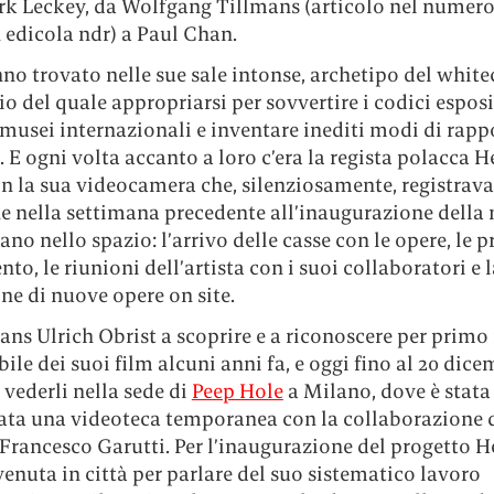
rk Leckey, da Wolfgang Tillmans (articolo nel numero 
 edicola ndr) a Paul Chan.
no trovato nelle sue sale intonse, archetipo del white
o del quale appropriarsi per sovvertire i codici esposi
musei internazionali e inventare inediti modi di rappo
 E ogni volta accanto a loro c’era la regista polacca H
n la sua videocamera che, silenziosamente, registrava 
e nella settimana precedente all’inaugurazione della 
no nello spazio: l’arrivo delle casse con le opere, le p
nto, le riunioni dell’artista con i suoi collaboratori e l
ne di nuove opere on site.
ans Ulrich Obrist a scoprire e a riconoscere per primo 
ile dei suoi film alcuni anni fa, e oggi fino al 20 dice
 vederli nella sede di
Peep Hole
a Milano, dove è stata
ata una videoteca temporanea con la collaborazione 
Francesco Garutti. Per l’inaugurazione del progetto H
venuta in città per parlare del suo sistematico lavoro