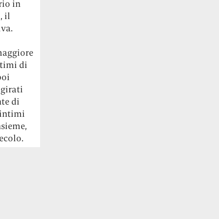
rio in
 il
iva.
maggiore
timi di
poi
girati
te di
 intimi
nsieme,
ecolo.