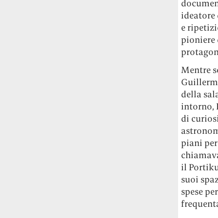
document
studia le marmotte ha aperto un canale
ideatore
OnlyFans tutto dedicato alle marmotte
e ripetiz
OnlyMarms (si chiama proprio così) è
pioniere
gratuito, pubblica «contenuti non
censurati di marmotte dalle Montagne
protagon
Rocciose» e accetta mance per la buona
Mentre s
causa della scienza.
Guillerm
della sal
Le ondate di caldo potrebbero far
aumentare il prezzo del cibo più della
intorno,
guerra in Iran e della crisi nello Stretto
di curios
di Hormuz
Addirittura un punto
astronomi
percentuale di inflazione alimentare in
piani per
più, un aumento del costo del cibo che
chiamavan
nel 2027 rischia di arrivare al 3 per cento.
il Portik
suoi spaz
Il ristorante Trippa ha tolto dal menù i
spese per
suoi due piatti più celebri perché troppe
persone prendevano solo quelli per
frequenta
fotografarli
L'ha spiegato lo chef Diego