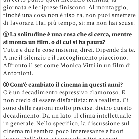
giornata e le riprese finiscono. Al montaggio,
finché una cosa non è risolta, non puoi smettere
di lavorare. Hai più tempo, sì: ma non hai scuse.
ⓢ
La solitudine è una cosa che si cerca, mentre
si monta un film, o di cui si ha paura?
Tutte e due le cose insieme, direi. Dipende da te.
A me il silenzio e il raccoglimento piacciono.
Affronto il set come Monica Vitti in un film di
Antonioni.
ⓢ
Com’è cambiato il cinema in questi anni?
C’è un decadimento espressivo clamoroso. E
non credo di essere disfattista: ma realista. Ci
sono delle ragioni molto precise, dietro questo
decadimento. Da un lato, il clima intellettuale
in generale. Nello specifico, la discussione sul
cinema mi sembra poco interessante e fuori
fuoco.
Dall’altro, ci sono obiettivi e scopi