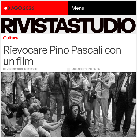
8 AGO 2026
Menu
Cultura
Rievocare Pino Pascali con
un film
di
Gianmaria Tammaro
06 Dicembre 2020