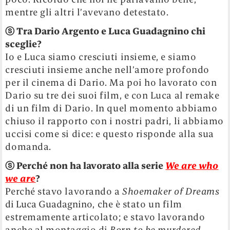
mentre gli altri l’avevano detestato.
ⓢ
Tra Dario Argento e Luca Guadagnino chi
sceglie?
Io e Luca siamo cresciuti insieme, e siamo
cresciuti insieme anche nell’amore profondo
per il cinema di Dario. Ma poi ho lavorato con
Dario su tre dei suoi film, e con Luca al remake
di un film di Dario. In quel momento abbiamo
chiuso il rapporto con i nostri padri, li abbiamo
uccisi come si dice: e questo risponde alla sua
domanda.
ⓢ
Perché non ha lavorato alla serie
We are who
we are
?
Perché stavo lavorando a
Shoemaker of Dreams
di Luca Guadagnino
, che è stato un film
estremamente articolato; e stavo lavorando
anche al montaggio di
Born to be murdered
,