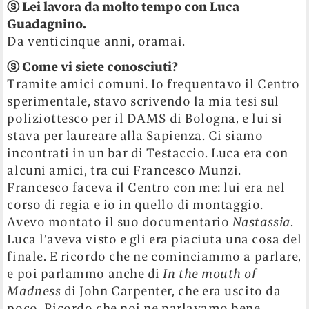
ⓢ
Lei lavora da molto tempo con Luca
Guadagnino.
Da venticinque anni, oramai.
ⓢ
Come vi siete conosciuti?
Tramite amici comuni. Io frequentavo il Centro
sperimentale, stavo scrivendo la mia tesi sul
poliziottesco per il DAMS di Bologna, e lui si
stava per laureare alla Sapienza. Ci siamo
incontrati in un bar di Testaccio. Luca era con
alcuni amici, tra cui Francesco Munzi.
Francesco faceva il Centro con me: lui era nel
corso di regia e io in quello di montaggio.
Avevo montato il suo documentario
Nastassia
.
Luca l’aveva visto e gli era piaciuta una cosa del
finale. E ricordo che ne cominciammo a parlare,
e poi parlammo anche di
In the mouth of
Madness
di John Carpenter, che era uscito da
poco. Ricordo che noi ne parlavamo bene,