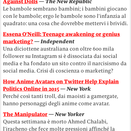
Against Dolls
—
The New Republic
Le bambole sembrano bambini; i bambini giocano
con le bambole; ergo le bambole sono l’infanzia al
quadrato: una cosa che dovrebbe mettervi i brividi.
​Essena O’Neill: Teenage awakening or genius
marketing?
—
Independent
Una diciottene australiana con oltre 600 mila
follower su Instagram si è dissociata dai social
media e ha fondato un sito contro il narcisismo da
social media. Crisi di coscienza o marketing?
How Anime Avatars on Twitter Help Explain
Politics Online in 2015
—
New York
Perché così tanti troll, dai maoisti a gamergate,
hanno personaggi degli anime come avatar.
The Manipulator
—
New Yorker
Questa settimana è morto Ahmed Chalabi,
l’iracheno che fece molte pressioni affinché la