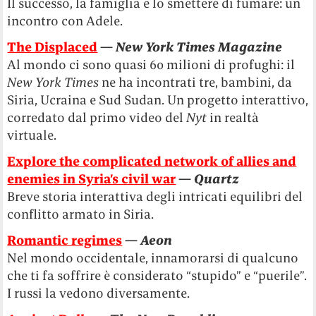
Il successo, la famiglia e lo smettere di fumare: un
incontro con Adele.
The Displaced
—
New York Times Magazine
Al mondo ci sono quasi 60 milioni di profughi: il
New York Times
ne ha incontrati tre, bambini, da
Siria, Ucraina e Sud Sudan. Un progetto interattivo,
corredato dal primo video del
Nyt
in realtà
virtuale.
Explore the complicated network of allies and
enemies in Syria’s civil war
—
Quartz
Breve storia interattiva degli intricati equilibri del
conflitto armato in Siria.
Romantic regimes
—
Aeon
Nel mondo occidentale, innamorarsi di qualcuno
che ti fa soffrire è considerato “stupido” e “puerile”.
I russi la vedono diversamente.