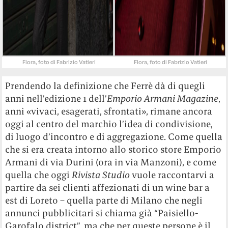
Flora, foto di Fabrizio Vatieri
Flora, foto di Fabrizio Vatieri
Prendendo la definizione che Ferrè dà di quegli
anni nell’edizione 1 dell’
Emporio Armani Magazine
,
anni «vivaci, esagerati, sfrontati», rimane ancora
oggi al centro del marchio l’idea di condivisione,
di luogo d’incontro e di aggregazione. Come quella
che si era creata intorno allo storico store Emporio
Armani di via Durini (ora in via Manzoni), e come
quella che oggi
Rivista Studio
vuole raccontarvi a
partire da sei clienti affezionati di un wine bar a
est di Loreto – quella parte di Milano che negli
annunci pubblicitari si chiama già “Paisiello-
Garofalo district”, ma che per queste persone è il