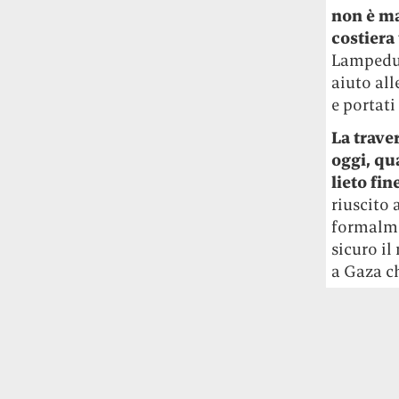
studia le marmotte ha aperto un canale
n
on è m
OnlyFans tutto dedicato alle marmotte
costiera
OnlyMarms (si chiama proprio così) è
Lampedusa
gratuito, pubblica «contenuti non
aiuto all
censurati di marmotte dalle Montagne
e portati
Rocciose» e accetta mance per la buona
causa della scienza.
La trave
oggi, qu
Le ondate di caldo potrebbero far
lieto fin
aumentare il prezzo del cibo più della
riuscito 
guerra in Iran e della crisi nello Stretto
formalmen
di Hormuz
Addirittura un punto
sicuro il
percentuale di inflazione alimentare in
a Gaza c
più, un aumento del costo del cibo che
nel 2027 rischia di arrivare al 3 per cento.
Il ristorante Trippa ha tolto dal menù i
suoi due piatti più celebri perché troppe
persone prendevano solo quelli per
fotografarli
L'ha spiegato lo chef Diego