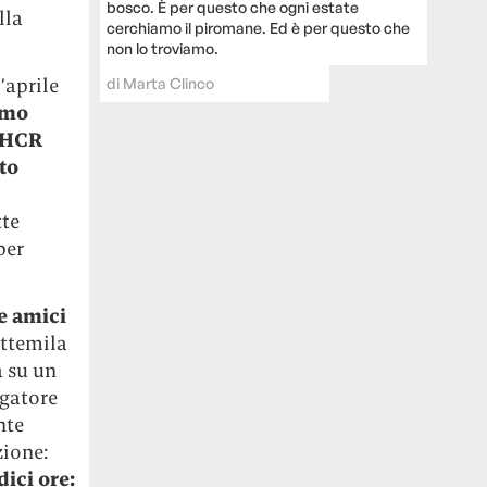
bosco. È per questo che ogni estate
lla
cerchiamo il piromane. Ed è per questo che
non lo troviamo.
’aprile
di
Marta Clinco
imo
UNHCR
to
tte
per
e amici
ttemila
 su un
igatore
nte
zione:
dici ore: