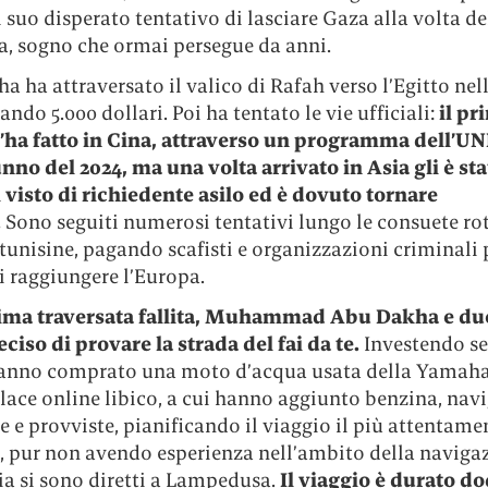
 suo disperato tentativo di lasciare Gaza alla volta de
, sogno che ormai persegue da anni.
 ha attraversato il valico di Rafah verso l’Egitto nell
ando 5.000 dollari. Poi ha tentato le vie ufficiali:
il pr
l’ha fatto in Cina, attraverso un programma dell’
nno del 2024, ma una volta arrivato in Asia gli è sta
l visto di richiedente asilo ed è dovuto tornare
.
Sono seguiti numerosi tentativi lungo le consuete ro
 tunisine, pagando scafisti e organizzazioni criminali 
i raggiungere l’Europa.
ima traversata fallita, Muhammad Abu Dakha e du
iso di provare la strada del fai da te.
Investendo se
hanno comprato una moto d’acqua usata della Yamaha
lace online libico, a cui hanno aggiunto benzina, nav
re e provviste, pianificando il viaggio il più attentame
e, pur non avendo esperienza nell’ambito della naviga
ia si sono diretti a Lampedusa.
Il viaggio è durato do