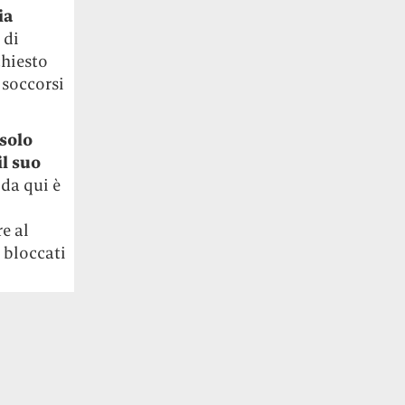
ia
 di
chiesto
 soccorsi
 solo
l suo
 da qui è
e al
a bloccati