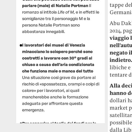
tappe del
parlare (male) di Natalie Portman
Il
Germania
romanzo si intitola
Life of M
, e in effetti le
somiglianze tra il personaggio M e la
Abu Dakha
persona Natalie Portman sono
2024, pag
abbastanza innegabili.
viaggio 
nell’autu
I lavoratori dei musei di Venezia
minacciano lo sciopero perché sono
negato i
costretti a lavorare con 30° gradi al
indietro
chiuso a causa dell’aria condizionata
libiche e
che funziona male o manca del tutto
tentare d
Una situazione così grave da portare al
rischio di «spossatezza, crampi e colpi di
Alla dec
calore» per i lavoratori, ai quali
hanno dec
mancherebbe anche la formazione
dollari 
adeguata per affrontare questa
market p
emergenza.
satellita
possibil
Per sopperire al taglio dei fondi per la
dalla Lib
ricerca, un gruppo di scienziati che