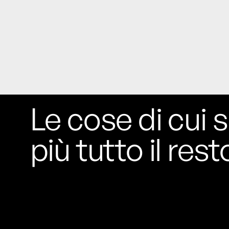
Rossi, per provare a sfuggire alle
tendenze dettate da Instagram anche
sulla ristorazione.
Il Pentagono ha improvvisamente
cambiato il modo in cui conta i morti e i
feriti nella guerra in Iran
Pare su
richiesta diretta dalla Casa Bianca.
Risultato: 4 morti "in meno" e circa 600
Le cose di cui s
feriti in più.
Fred Again ha passato 50 ore
più tutto il rest
consecutive in livestream su YouTube
per completare il suo nuovo mixtape
Lo
ha fatto insieme al collettivo LATIN
MAFIA, registrato tutto a Città del
Messico e intitolato (didascalicamente
ma efficacemente) 9 months & 50 hours.