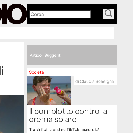
_
Articoli Suggeriti
i
Società
di
Claudia Schergna
Il complotto contro la
crema solare
Tra virilità, trend su TikTok, assurdità