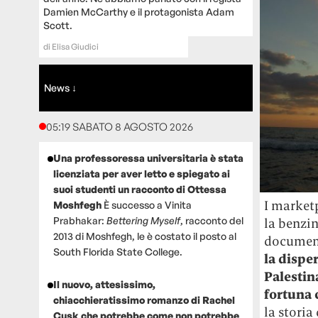
Damien McCarthy e il protagonista Adam
Scott.
di
Elisa Giudici
News ↓
05:19 SABATO 8 AGOSTO 2026
Una professoressa universitaria è stata
licenziata per aver letto e spiegato ai
suoi studenti un racconto di Ottessa
I marketp
Moshfegh
È successo a Vinita
Prabhakar:
Bettering Myself
, racconto del
la benzin
2013 di Moshfegh, le è costato il posto al
document
South Florida State College.
la dispe
Palestin
Il nuovo, attesissimo,
fortuna 
chiacchieratissimo romanzo di Rachel
la storia
Cusk che potrebbe come non potrebbe