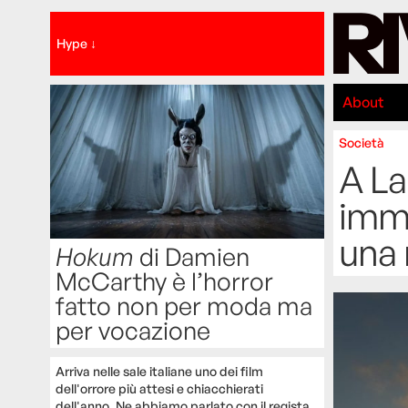
Hype ↓
About
Società
A La
immi
una
Hokum
di Damien
McCarthy è l’horror
fatto non per moda ma
per vocazione
Arriva nelle sale italiane uno dei film
dell'orrore più attesi e chiacchierati
dell'anno. Ne abbiamo parlato con il regista