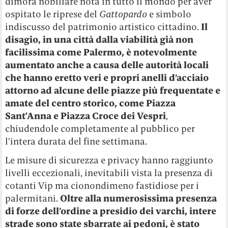
dimora nobiliare nota in tutto il mondo per aver
ospitato le riprese del
Gattopardo
e simbolo
indiscusso del patrimonio artistico cittadino.
Il
disagio, in una città dalla viabilità già non
facilissima come Palermo, è notevolmente
aumentato anche a causa delle autorità locali
che hanno eretto veri e propri anelli d’acciaio
attorno ad alcune delle piazze più frequentate e
amate del centro storico, come Piazza
Sant’Anna e Piazza Croce dei Vespri
,
chiudendole completamente al pubblico per
l’intera durata del fine settimana.
Le misure di sicurezza e privacy hanno raggiunto
livelli eccezionali, inevitabili vista la presenza di
cotanti Vip ma cionondimeno fastidiose per i
palermitani.
Oltre alla numerosissima presenza
di forze dell’ordine a presidio dei varchi, intere
strade sono state sbarrate ai pedoni, è stato