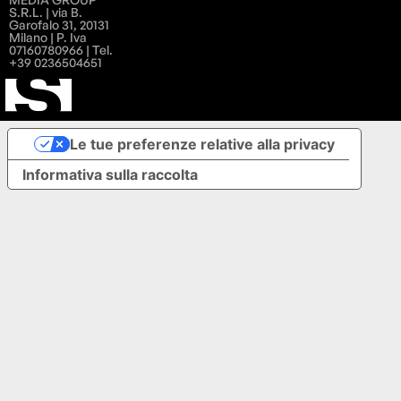
S.R.L. | via B.
Garofalo 31, 20131
Milano | P. Iva
07160780966 | Tel.
+39 0236504651
Le tue preferenze relative alla privacy
Informativa sulla raccolta