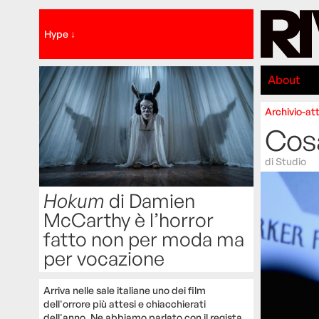
Hype ↓
About
Archivio-att
Cosa
di
Studio
Hokum
di Damien
McCarthy è l’horror
fatto non per moda ma
per vocazione
Arriva nelle sale italiane uno dei film
dell'orrore più attesi e chiacchierati
dell'anno. Ne abbiamo parlato con il regista