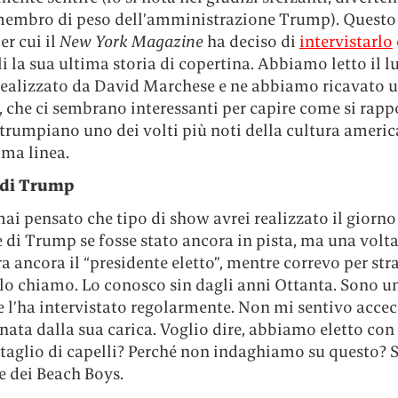
membro di peso dell’amministrazione Trump). Questo 
r cui il
New York Magazine
ha deciso di
intervistarlo
i la sua ultima storia di copertina. Abbiamo letto il 
realizzato da David Marchese e ne abbiamo ricavato u
, che ci sembrano interessanti per capire come si rapp
 trumpiano uno dei volti più noti della cultura ameri
ima linea.
i di Trump
ai pensato che tipo di show avrei realizzato il giorn
e di Trump se fosse stato ancora in pista, ma una volt
 ancora il “presidente eletto”, mentre correvo per str
 lo chiamo. Lo conosco sin dagli anni Ottanta. Sono u
 l’ha intervistato regolarmente. Non mi sentivo accec
nata dalla sua carica. Voglio dire, abbiamo eletto co
 taglio di capelli? Perché non indaghiamo su questo?
e dei Beach Boys.