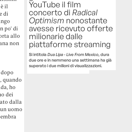
YouTube il film
è il
concerto di
Radical
e di
Optimism
nonostante
lungo
avesse ricevuto offerte
n po’ di
milionarie dalle
orta allo
piattaforme streaming
cana non
Si intitola
Dua Lipa - Live From Mexico
, dura
due ore e in nemmeno una settimana ha già
superato i due milioni di visualizzazioni.
o dopo
a, quando
ada, ho
no dei
ato dalla
n un uomo
 Sembra