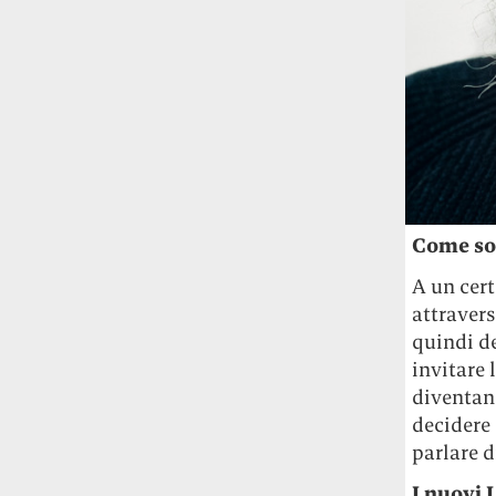
Come son
A un cert
attravers
quindi de
invitare 
diventand
decidere 
parlare d
I nuovi 