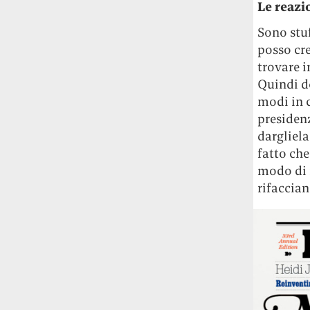
Le reazi
Le ondate di caldo potrebbero far
aumentare il prezzo del cibo più della
Sono stu
guerra in Iran e della crisi nello Stretto
posso cre
di Hormuz
Addirittura un punto
trovare i
percentuale di inflazione alimentare in
Quindi do
più, un aumento del costo del cibo che
modi in 
nel 2027 rischia di arrivare al 3 per cento.
presidenz
Il ristorante Trippa ha tolto dal menù i
dargliel
suoi due piatti più celebri perché troppe
fatto ch
persone prendevano solo quelli per
modo di r
fotografarli
L'ha spiegato lo chef Diego
rifaccian
Rossi, per provare a sfuggire alle
tendenze dettate da Instagram anche
sulla ristorazione.
Il Pentagono ha improvvisamente
cambiato il modo in cui conta i morti e i
feriti nella guerra in Iran
Pare su
richiesta diretta dalla Casa Bianca.