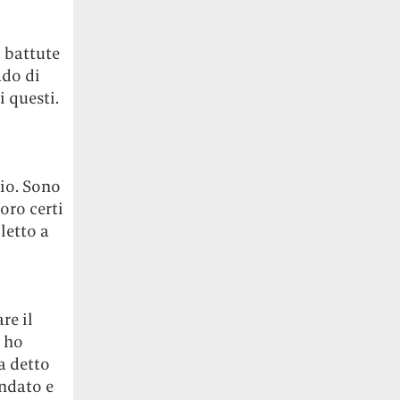
i battute
ado di
 questi.
io. Sono
oro certi
letto a
re il
e ho
a detto
andato e