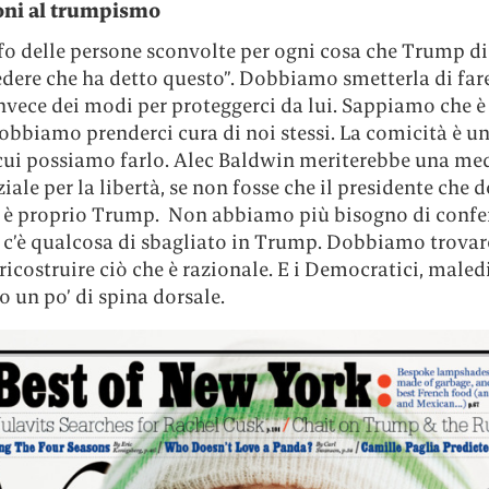
oni al trumpismo
fo delle persone sconvolte per ogni cosa che Trump di
dere che ha detto questo”. Dobbiamo smetterla di fare
nvece dei modi per proteggerci da lui. Sappiamo che è
bbiamo prenderci cura di noi stessi. La comicità è un
cui possiamo farlo. Alec Baldwin meriterebbe una me
iale per la libertà, se non fosse che il presidente che
a è proprio Trump. Non abbiamo più bisogno di confe
e c’è qualcosa di sbagliato in Trump. Dobbiamo trovar
icostruire ciò che è razionale. E i Democratici, maledi
o un po’ di spina dorsale.