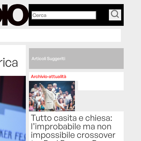
_
rica
Articoli Suggeriti
Archivio-attualità
Tutto casita e chiesa:
l’improbabile ma non
impossibile crossover