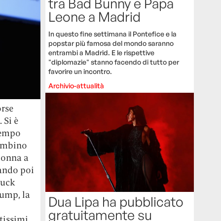
tra Bad Bunny e Papa
Leone a Madrid
In questo fine settimana il Pontefice e la
popstar più famosa del mondo saranno
entrambi a Madrid. E le rispettive
"diplomazie" stanno facendo di tutto per
favorire un incontro.
Archivio-attualità
orse
 Si è
tempo
cambino
donna a
tando poi
huck
rump, la
Dua Lipa ha pubblicato
gratuitamente su
ntissimi