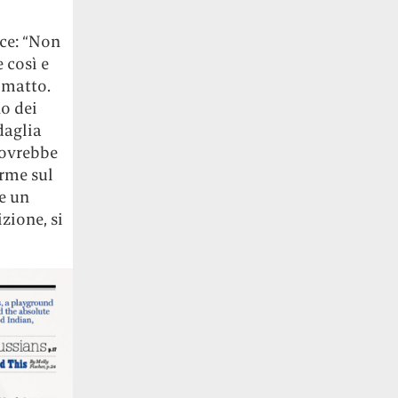
ce: “Non
 così e
 matto.
o dei
daglia
 dovrebbe
rme sul
e un
zione, si