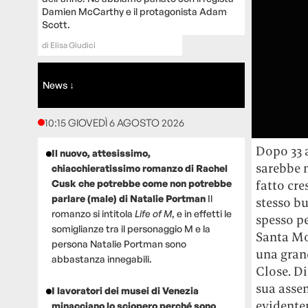
Damien McCarthy e il protagonista Adam
Scott.
di
Elisa Giudici
News ↓
10:15 GIOVEDÌ 6 AGOSTO 2026
Dopo 33 a
Il nuovo, attesissimo,
sarebbe 
chiacchieratissimo romanzo di Rachel
fatto cre
Cusk che potrebbe come non potrebbe
parlare (male) di Natalie Portman
Il
stesso bu
romanzo si intitola
Life of M
, e in effetti le
spesso p
somiglianze tra il personaggio M e la
Santa Mo
persona Natalie Portman sono
una gran
abbastanza innegabili.
Close. D
sua assen
I lavoratori dei musei di Venezia
evidentem
minacciano lo sciopero perché sono