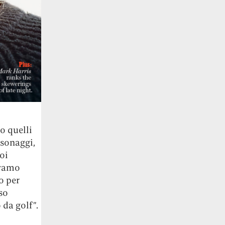
o quelli
rsonaggi,
oi
avamo
o per
so
da golf”.