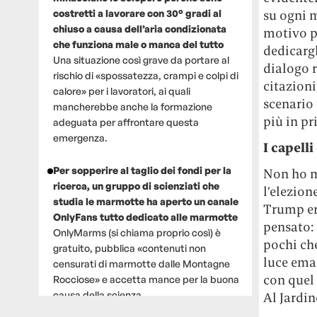
su ogni 
costretti a lavorare con 30° gradi al
chiuso a causa dell’aria condizionata
motivo pe
che funziona male o manca del tutto
dedicargl
Una situazione così grave da portare al
dialogo 
rischio di «spossatezza, crampi e colpi di
citazioni
calore» per i lavoratori, ai quali
scenario
mancherebbe anche la formazione
più in pr
adeguata per affrontare questa
emergenza.
I capell
Per sopperire al taglio dei fondi per la
Non ho m
ricerca, un gruppo di scienziati che
l’elezion
studia le marmotte ha aperto un canale
Trump era
OnlyFans tutto dedicato alle marmotte
pensato:
OnlyMarms (si chiama proprio così) è
pochi che
gratuito, pubblica «contenuti non
luce ema
censurati di marmotte dalle Montagne
con quel
Rocciose» e accetta mance per la buona
causa della scienza.
Al Jardin