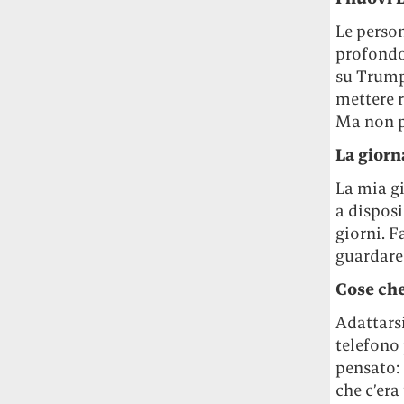
Le person
profondo.
su Trump
mettere 
Ma non p
La giorn
La mia g
a dispos
giorni. F
guardare
Cose che
Adattarsi
telefono 
pensato:
che c’era