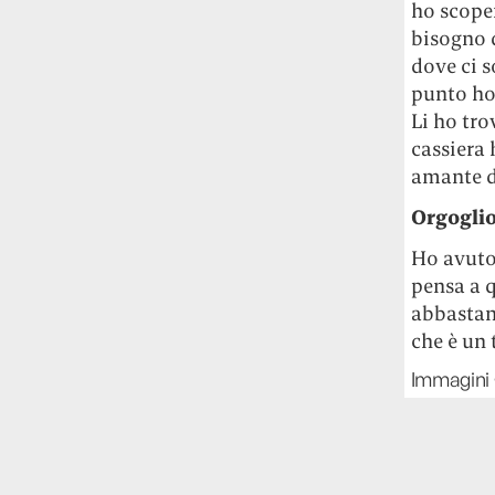
ho scope
bisogno d
dove ci s
punto ho 
Li ho tro
cassiera 
amante di
Orgogli
Ho avuto
pensa a q
abbastanz
che è un 
Immagini