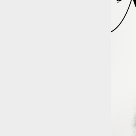
Risultato: 4 morti "in meno" e circa 600
feriti in più.
Fred Again ha passato 50 ore
consecutive in livestream su YouTube
per completare il suo nuovo mixtape
Lo
ha fatto insieme al collettivo LATIN
MAFIA, registrato tutto a Città del
Messico e intitolato (didascalicamente
ma efficacemente) 9 months & 50 hours.
I Massive Attack sono stati banditi a
vita da Singapore dopo aver esposto la
bandiera della Palestina durante un
concerto
Prima di essere espulsi hanno
subìto perquisizioni e il sequestro dei
passaporti. «Un'esperienza surreale», l'ha
definita la band.