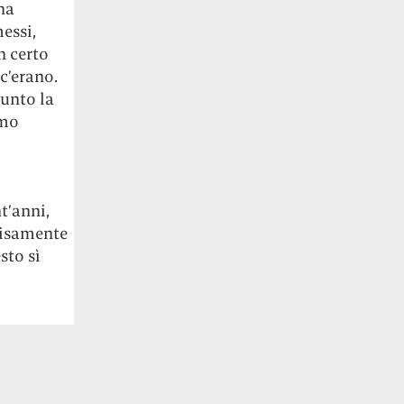
ha
essi,
n certo
c’erano.
punto la
imo
t’anni,
cisamente
sto sì