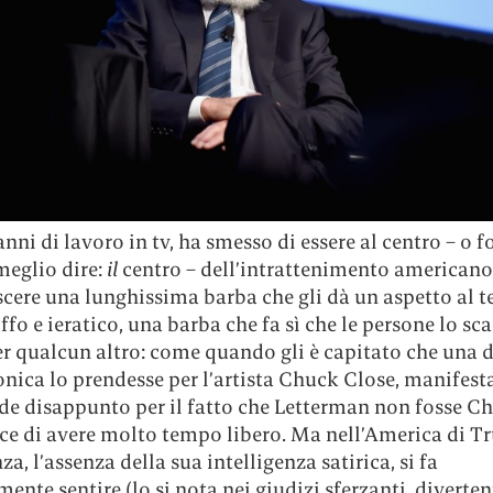
nni di lavoro in tv, ha smesso di essere al centro – o f
meglio dire:
il
centro – dell’intrattenimento americano.
scere una lunghissima barba che gli dà un aspetto al 
ffo e ieratico, una barba che fa sì che le persone lo s
er qualcun altro: come quando gli è capitato che una 
nica lo prendesse per l’artista Chuck Close, manifes
de disappunto per il fatto che Letterman non fosse C
ice di avere molto tempo libero. Ma nell’America di T
za, l’assenza della sua intelligenza satirica, si fa
ente sentire (lo si nota nei giudizi sferzanti, diverte