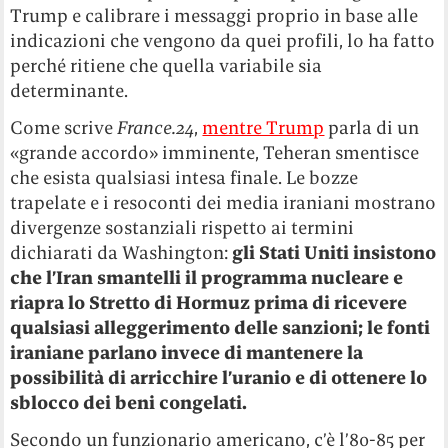
Trump e calibrare i messaggi proprio in base alle
indicazioni che vengono da quei profili, lo ha fatto
perché ritiene che quella variabile sia
determinante.
Come scrive
France.24
,
mentre Trump
parla di un
«
grande accordo
»
imminente, Teheran smentisce
che esista qualsiasi intesa finale. Le bozze
trapelate e i resoconti dei media iraniani mostrano
divergenze sostanziali rispetto ai termini
dichiarati da Washington:
gli Stati Uniti insistono
che l’Iran smantelli il programma nucleare e
riapra lo Stretto di Hormuz prima di ricevere
qualsiasi alleggerimento delle sanzioni; le fonti
iraniane parlano invece di mantenere la
possibilità di arricchire l’uranio e di ottenere lo
sblocco dei beni congelati.
Secondo un funzionario americano, c’è l’80-85 per