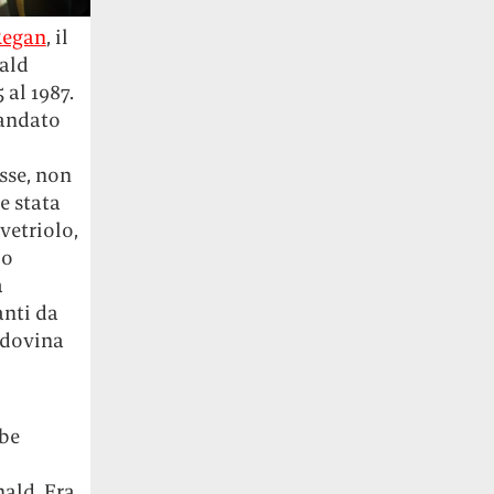
Regan
, il
ald
al 1987.
mandato
sse, non
e stata
vetriolo,
po
a
anti da
ndovina
bbe
ald. Era