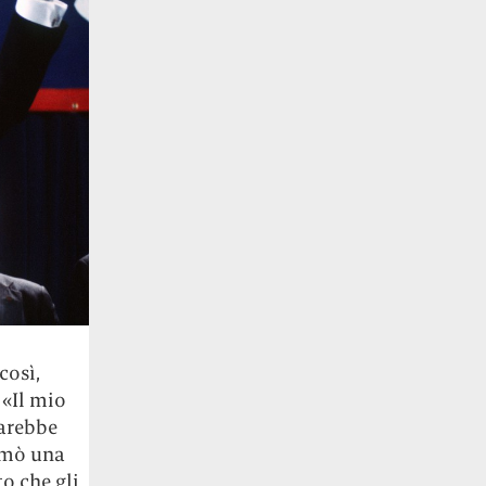
così,
 «Il mio
sarebbe
rmò una
o che gli