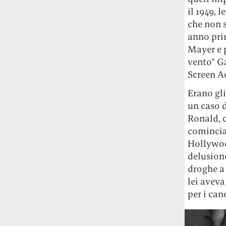
il 1949, 
che non s
anno pri
Mayer e 
vento” Ga
Screen A
Erano gli
un caso d
Ronald, c
cominciar
Hollywood
delusione
droghe a 
lei avev
per i can