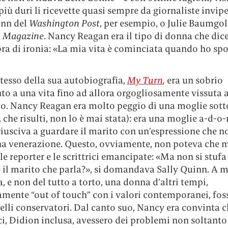
più duri li ricevette quasi sempre da giornaliste invipe
inn del
Washington Post
, per esempio, o Julie Baumgol
k
Magazine
. Nancy Reagan era il tipo di donna che dic
ra di ironia: «La mia vita è cominciata quando ho sp
 stesso della sua autobiografia,
My Turn
,
era un sobrio
to a una vita fino ad allora orgogliosamente vissuta 
to. Nancy Reagan era molto peggio di una moglie sot
 che risulti, non lo è mai stata): era una moglie a-d-o-
iusciva a guardare il marito con un’espressione che n
na venerazione. Questo, ovviamente, non poteva che 
 le reporter e le scrittrici emancipate: «Ma non si stufa
 il marito che parla?», si domandava Sally Quinn. A m
 e non del tutto a torto, una donna d’altri tempi,
mente “out of touch” con i valori contemporanei, fos
lli conservatori. Dal canto suo, Nancy era convinta c
ci, Didion inclusa, avessero dei problemi non soltanto 