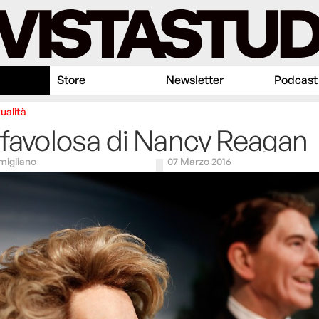
Store
Newsletter
Podcast
ualità
 favolosa di Nancy Reagan
igliano
07 Marzo 2016