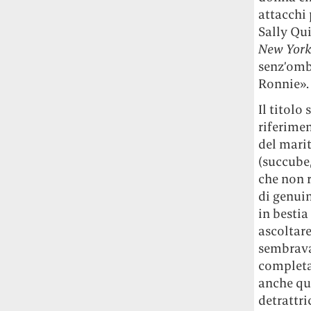
Rossi, per provare a sfuggire alle
attacchi 
tendenze dettate da Instagram anche
Sally Qu
sulla ristorazione.
New Yor
senz’omb
Il Pentagono ha improvvisamente
Ronnie».
cambiato il modo in cui conta i morti e i
feriti nella guerra in Iran
Pare su
Il titolo
richiesta diretta dalla Casa Bianca.
riferimen
Risultato: 4 morti "in meno" e circa 600
del mari
feriti in più.
(succube,
che non r
Fred Again ha passato 50 ore
consecutive in livestream su YouTube
di genui
per completare il suo nuovo mixtape
Lo
in bestia
ha fatto insieme al collettivo LATIN
ascoltare
MAFIA, registrato tutto a Città del
sembrava,
Messico e intitolato (didascalicamente
completa
ma efficacemente) 9 months & 50 hours.
anche que
detrattri