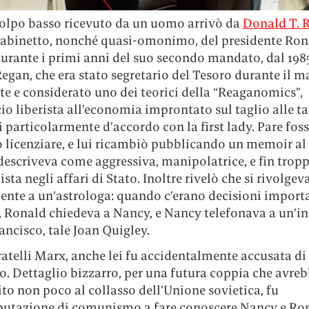
colpo basso ricevuto da un uomo arrivò da
Donald T. 
gabinetto, nonché quasi-omonimo, del presidente Ron
rante i primi anni del suo secondo mandato, dal 1985 
egan, che era stato segretario del Tesoro durante il 
e e considerato uno dei teorici della “Reaganomics”,
io liberista all’economia improntato sul taglio alle ta
particolarmente d’accordo con la first lady. Pare foss
lo licenziare, e lui ricambiò pubblicando un memoir al 
 descriveva come aggressiva, manipolatrice, e fin trop
ista negli affari di Stato. Inoltre rivelò che si rivolgev
ente a un’astrologa: quando c’erano decisioni import
, Ronald chiedeva a Nancy, e Nancy telefonava a un’i
ancisco, tale Joan Quigley.
atelli Marx, anche lei fu accidentalmente accusata di
. Dettaglio bizzarro, per una futura coppia che avre
to non poco al collasso dell’Unione sovietica, fu
putazione di comunismo a fare conoscere Nancy e Ron