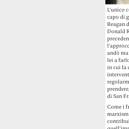
L’unico 
capo di 
Reagan du
Donald R
precedent
l’approcc
andò mai 
lei a far
in cui la
intervent
regolarm
prendere
di San Fr
Come i fr
marxismo
contribui
quell’im