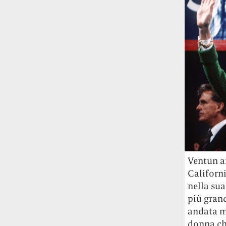
studia le marmotte ha aperto un canale
OnlyFans tutto dedicato alle marmotte
OnlyMarms (si chiama proprio così) è
gratuito, pubblica «contenuti non
censurati di marmotte dalle Montagne
Rocciose» e accetta mance per la buona
causa della scienza.
Le ondate di caldo potrebbero far
aumentare il prezzo del cibo più della
guerra in Iran e della crisi nello Stretto
di Hormuz
Addirittura un punto
percentuale di inflazione alimentare in
più, un aumento del costo del cibo che
Ventun a
nel 2027 rischia di arrivare al 3 per cento.
Californi
nella sua
Il ristorante Trippa ha tolto dal menù i
più grand
suoi due piatti più celebri perché troppe
persone prendevano solo quelli per
andata m
fotografarli
L'ha spiegato lo chef Diego
donna che