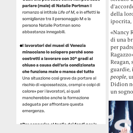
parlare (male) di Natalie Portman
Il
d’accordo
romanzo si intitola
Life of M
, e in effetti le
della lor
somiglianze tra il personaggio M e la
ipocrita,
persona Natalie Portman sono
«Nancy Re
abbastanza innegabili.
di una br
I lavoratori dei musei di Venezia
per padre
minacciano lo sciopero perché sono
Ragazzo»,
costretti a lavorare con 30° gradi al
Reagan, s
chiuso a causa dell’aria condizionata
guardie, 
che funziona male o manca del tutto
people
, 
Una situazione così grave da portare al
Didion no
rischio di «spossatezza, crampi e colpi di
un sogno
calore» per i lavoratori, ai quali
mancherebbe anche la formazione
adeguata per affrontare questa
emergenza.
Per sopperire al taglio dei fondi per la
ricerca, un gruppo di scienziati che