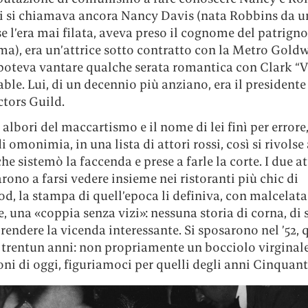
lei si chiamava ancora Nancy Davis (nata Robbins da u
e l’era mai filata, aveva preso il cognome del patrign
ma), era un’attrice sotto contratto con la Metro Gold
poteva vantare qualche serata romantica con Clark “V
ble. Lui, di un decennio più anziano, era il presidente
ctors Guild.
 albori del maccartismo e il nome di lei finì per errore
i omonimia, in una lista di attori rossi, così si rivolse 
he sistemò la faccenda e prese a farle la corte. I due at
ono a farsi vedere insieme nei ristoranti più chic di
, la stampa di quell’epoca li definiva, con malcelata
, una «coppia senza vizi»: nessuna storia di corna, di 
rendere la vicenda interessante. Si sposarono nel ’52,
a trentun anni: non propriamente un bocciolo virgina
oni di oggi, figuriamoci per quelli degli anni Cinquant