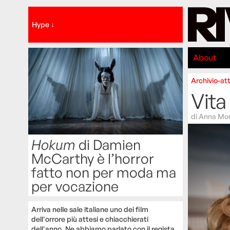
Hype ↓
About
Archivio-att
Vita
di
Anna Mom
Hokum
di Damien
McCarthy è l’horror
fatto non per moda ma
per vocazione
Arriva nelle sale italiane uno dei film
dell'orrore più attesi e chiacchierati
dell'anno. Ne abbiamo parlato con il regista