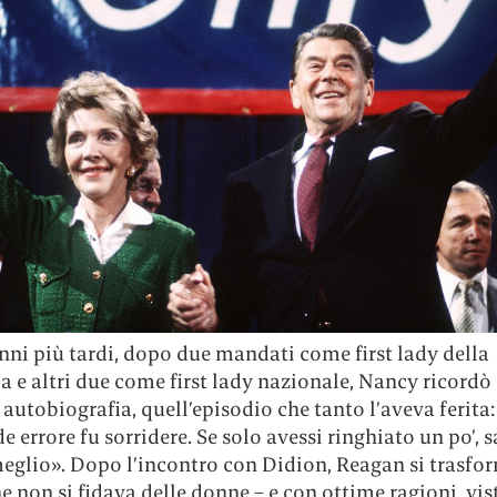
nni più tardi, dopo due mandati come first lady della
a e altri due come first lady nazionale, Nancy ricordò 
 autobiografia, quell’episodio che tanto l’aveva ferita:
e errore fu sorridere. Se solo avessi ringhiato un po’, 
eglio». Dopo l’incontro con Didion, Reagan si trasfo
 non si fidava delle donne – e con ottime ragioni, vist