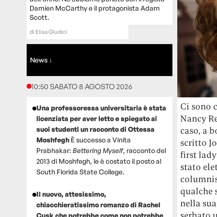
Damien McCarthy e il protagonista Adam
Scott.
di
Elisa Giudici
News ↓
10:50 SABATO 8 AGOSTO 2026
Ci sono c
Una professoressa universitaria è stata
Nancy Rea
licenziata per aver letto e spiegato ai
suoi studenti un racconto di Ottessa
caso, a b
Moshfegh
È successo a Vinita
scritto J
Prabhakar:
Bettering Myself
, racconto del
first lad
2013 di Moshfegh, le è costato il posto al
stato el
South Florida State College.
columnis
qualche 
Il nuovo, attesissimo,
nella sua
chiacchieratissimo romanzo di Rachel
serbato 
Cusk che potrebbe come non potrebbe