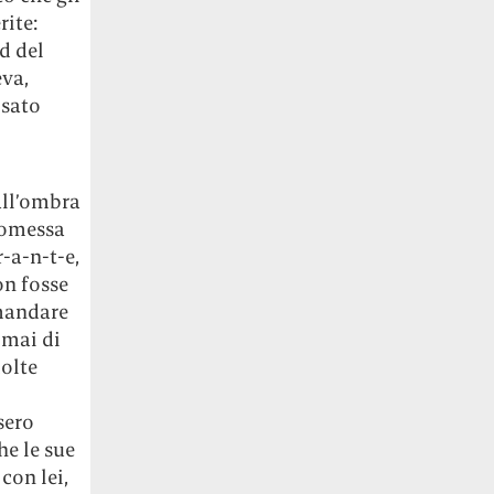
rite:
d del
eva,
osato
all’ombra
tomessa
r-a-n-t-e,
on fosse
mandare
 mai di
olte
sero
he le sue
con lei,