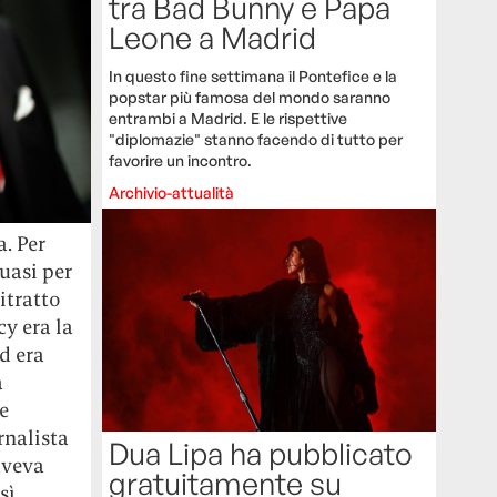
tra Bad Bunny e Papa
Leone a Madrid
In questo fine settimana il Pontefice e la
popstar più famosa del mondo saranno
entrambi a Madrid. E le rispettive
"diplomazie" stanno facendo di tutto per
favorire un incontro.
Archivio-attualità
. Per
uasi per
itratto
cy era la
d era
a
e
rnalista
Dua Lipa ha pubblicato
aveva
gratuitamente su
sì