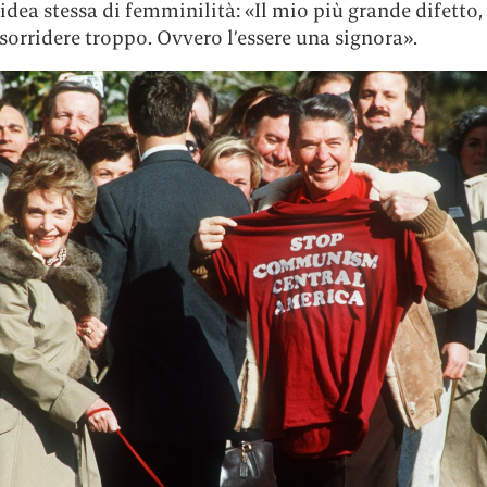
idea stessa di femminilità: «Il mio più grande difetto
 sorridere troppo. Ovvero l’essere una signora».