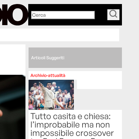
_
Articoli Suggeriti
Archivio-attualità
Tutto casita e chiesa:
l’improbabile ma non
impossibile crossover