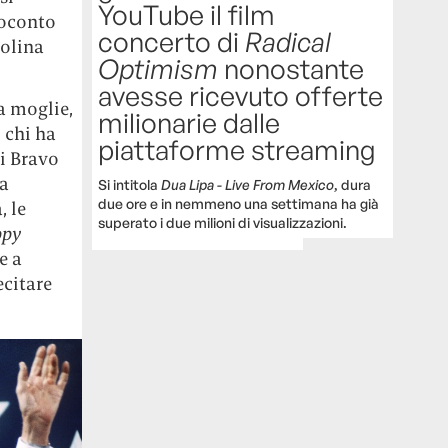
YouTube il film
soconto
concerto di
Radical
bolina
Optimism
nonostante
avesse ricevuto offerte
a moglie,
milionarie dalle
 chi ha
piattaforme streaming
di Bravo
sa
Si intitola
Dua Lipa - Live From Mexico
, dura
due ore e in nemmeno una settimana ha già
, le
superato i due milioni di visualizzazioni.
ppy
e a
ecitare