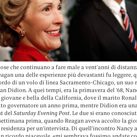
ose che continuano a fare male a vent’anni di distanza
gan una delle esperienze più devastanti fu leggere, q
ordo di un volo di linea Sacramento-Chicago, un suo r
oan Didion. A quei tempi, era la primavera del ’68, Nan
y giovane e bella della California, dove il marito Ronal
etto governatore un anno prima, mentre Didion era un
t del
Saturday Evening Post
. Le due si erano conosciut
settimana prima, quando Reagan aveva accolto la gio
 residenza per un’intervista. Di quell’incontro Nancy 
un ricordo piacevole, «mi sembrava fossimo andate co