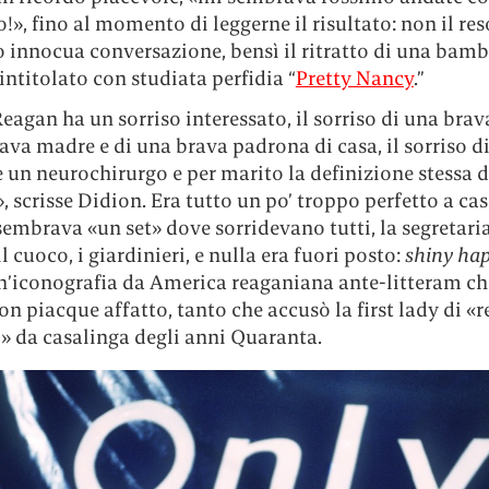
!», fino al momento di leggerne il risultato: non il re
o innocua conversazione, bensì il ritratto di una bam
 intitolato con studiata perfidia “
Pretty Nancy
.”
agan ha un sorriso interessato, il sorriso di una brav
ava madre e di una brava padrona di casa, il sorriso di
 un neurochirurgo e per marito la definizione stessa 
 scrisse Didion. Era tutto un po’ troppo perfetto a ca
embrava «un set» dove sorridevano tutti, la segretaria
il cuoco, i giardinieri, e nulla era fuori posto:
shiny ha
un’iconografia da America reaganiana ante-litteram ch
n piacque affatto, tanto che accusò la first lady di «r
» da casalinga degli anni Quaranta.