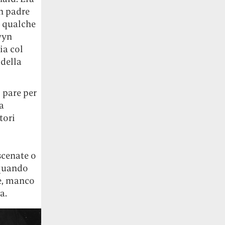
n padre
o qualche
wyn
ia col
 della
, pare per
a
tori
scenate o
 quando
le, manco
a.