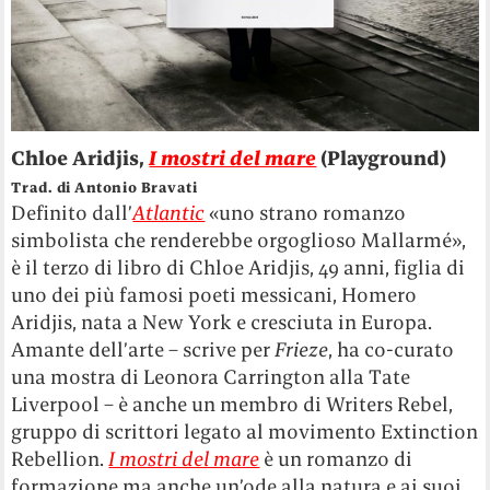
Chloe Aridjis,
I mostri del mare
(Playground)
Trad. di Antonio Bravati
Definito dall’
Atlantic
«uno strano romanzo
simbolista che renderebbe orgoglioso Mallarmé»,
è il terzo di libro di Chloe Aridjis, 49 anni, figlia di
uno dei più famosi poeti messicani, Homero
Aridjis, nata a New York e cresciuta in Europa.
Amante dell’arte – scrive per
Frieze
, ha co-curato
una mostra di Leonora Carrington alla Tate
Liverpool – è anche un membro di Writers Rebel,
gruppo di scrittori legato al movimento Extinction
Rebellion.
I mostri del mare
è un romanzo di
formazione ma anche un’ode alla natura e ai suoi